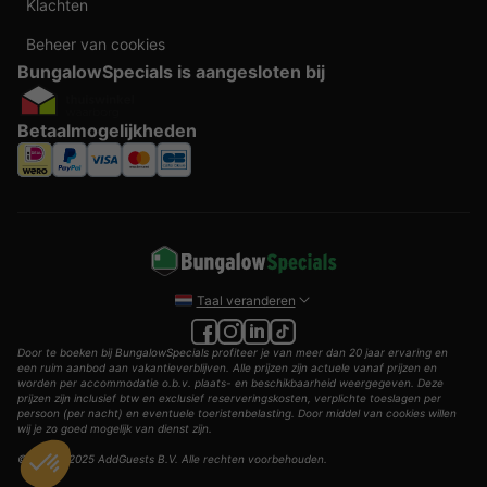
Klachten
Beheer van cookies
BungalowSpecials is aangesloten bij
Betaalmogelijkheden
Taal veranderen
Door te boeken bij BungalowSpecials profiteer je van meer dan 20 jaar ervaring en
een ruim aanbod aan vakantieverblijven. Alle prijzen zijn actuele vanaf prijzen en
worden per accommodatie o.b.v. plaats- en beschikbaarheid weergegeven. Deze
prijzen zijn inclusief btw en exclusief reserveringskosten, verplichte toeslagen per
persoon (per nacht) en eventuele toeristenbelasting. Door middel van cookies willen
wij je zo goed mogelijk van dienst zijn.
© 2002 - 2025 AddGuests B.V. Alle rechten voorbehouden.