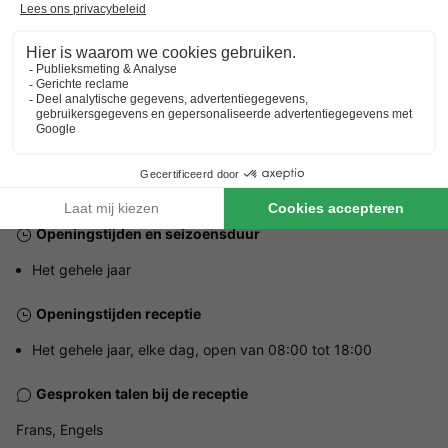
Adres
Rue du Tuc - 40660 Moliets et Maa, Frankrijk
ALGEMENE INFORMATIE
Openingstijden en seizoensduur
Het gehele jaar
Openingstijden receptie
Het gehele jaar, elke dag, open van 08:00 tot 18:00
Gesproken talen bij de receptie
Frans, Engels