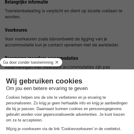
Belangrijke informatie
Toeristenbelasting is verplicht en dient op locatie voldaan te
worden.
Voorkeuren
Voor voorkeuren zoals bijvoorbeeld de ligging van je
accommodatie kun je contact opnemen met de aanbieder.
Reserveren meerdere accommodaties
Reserveringen met meerdere accommodaties zijn pas
gegarandeerd wanneer u een factuur vanuit het park ontvangt.