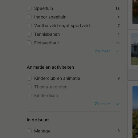
Speeltuin
18
Indoor speeltuin
4
Voetbalveld en/of sportveld
7
Tennisbanen
4
Fietsverhuur
11
Zie meer
Animatie en activiteiten
Kinderclub en animatie
9
Thema-avonden
Kinderdisco
Zie meer
In de buurt
Manege
3