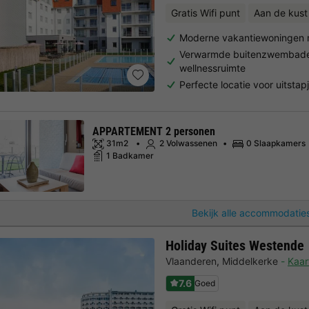
Gratis Wifi punt
Aan de kust
Moderne vakantiewoningen 
Verwarmde buitenzwembad
wellnessruimte
Perfecte locatie voor uitstap
APPARTEMENT 2 personen
31m2
2 Volwassenen
0 Slaapkamers
1 Badkamer
Bekijk alle accommodaties
Holiday Suites Westende
Vlaanderen
,
Middelkerke
Kaar
7.6
Goed