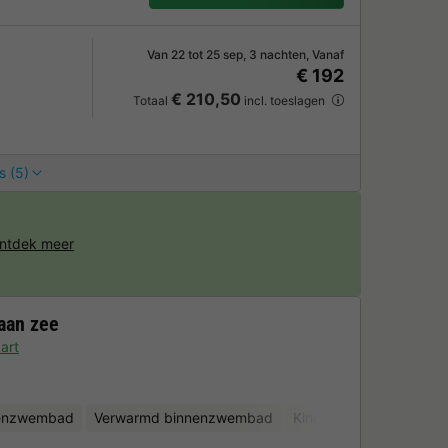
Van 22 tot 25 sep, 3 nachten, Vanaf
€ 192
€ 210,50
Totaal
incl. toeslagen
s (5)
ntdek meer
aan zee
art
tenzwembad
Verwarmd binnenzwembad
Kinderclub
Fietsverh