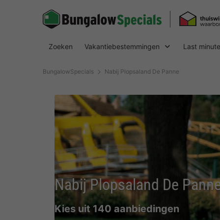
Zoeken
Vakantiebestemmingen
Last minut
BungalowSpecials
Nabij Plopsaland De Panne
Nabij Plopsaland De Pann
Kies uit 140 aanbiedingen