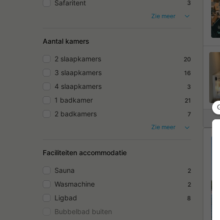
Safaritent
3
Zie meer
Aantal kamers
2 slaapkamers
20
3 slaapkamers
16
4 slaapkamers
3
1 badkamer
21
2 badkamers
7
Zie meer
Faciliteiten accommodatie
Sauna
2
Wasmachine
2
Ligbad
8
Bubbelbad buiten