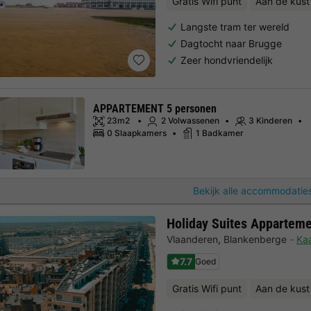
Gratis Wifi punt
Aan de kust
Langste tram ter wereld
Dagtocht naar Brugge
Zeer hondvriendelijk
APPARTEMENT 5 personen
23m2
2 Volwassenen
3 Kinderen
0 Slaapkamers
1 Badkamer
Bekijk alle accommodaties
Holiday Suites Appartem
Vlaanderen
,
Blankenberge
Kaa
7.7
Goed
Gratis Wifi punt
Aan de kust