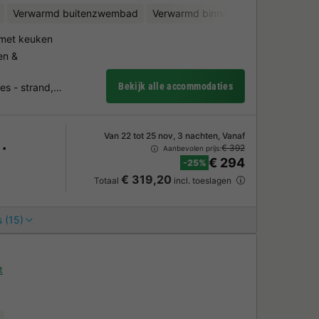
Verwarmd buitenzwembad
Verwarmd binnenzwembad
Binne
met keuken
en &
Bekijk alle accommodaties
jes - strand,…
Van 22 tot 25 nov, 3 nachten, Vanaf
€ 392
Aanbevolen prijs:
€ 294
-25%
€ 319,20
Totaal
incl. toeslagen
 (15)
t