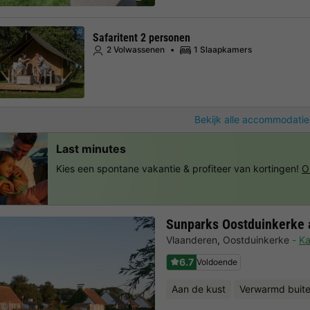
Safaritent 2 personen
2 Volwassenen
1 Slaapkamers
Bekijk alle accommodatie
Last minutes
Kies een spontane vakantie & profiteer van kortingen!
O
Sunparks Oostduinkerke 
Vlaanderen
,
Oostduinkerke
Ka
6.7
Voldoende
Aan de kust
Verwarmd bui