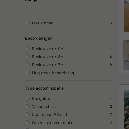
Met korting
13
Beoordelingen
Reviewscore: 9+
1
Reviewscore: 8+
6
Reviewscore: 7+
19
Nog geen beoordeling
1
Type accommodatie
Bungalow
4
Vakantiehuis
2
Stacaravan/Chalet
7
Groepsaccommodatie
2