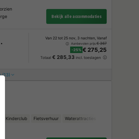
orzien
erge
Bekijk alle accommodaties
Van 22 tot 25 nov, 3 nachten, Vanaf
€ 367
Aanbevolen prijs:
€ 275,25
-25%
€ 285,33
Totaal
incl. toeslagen
 (13)
nd
Kinderclub
Fietsverhuur
Waterattracties