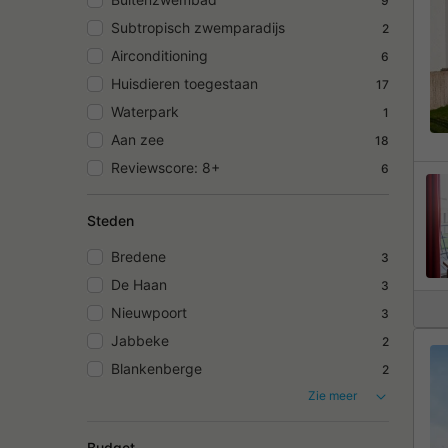
9
Subtropisch zwemparadijs
2
Airconditioning
6
Huisdieren toegestaan
17
Waterpark
1
Aan zee
18
Reviewscore: 8+
6
Steden
Bredene
3
De Haan
3
Nieuwpoort
3
Jabbeke
2
Blankenberge
2
Zie meer
Budget