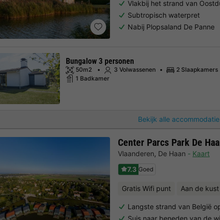
Vlakbij het strand van Oost
Subtropisch waterpret
Nabij Plopsaland De Panne
Bungalow 3 personen
50m2
3 Volwassenen
2 Slaapkamers
1 Badkamer
Bekijk alle accommodatie
Center Parcs Park De Ha
Vlaanderen
,
De Haan
Kaart
7.3
Goed
Gratis Wifi punt
Aan de kust
Langste strand van België o
Suis naar beneden van de w