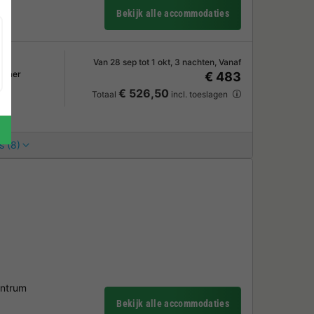
Bekijk alle accommodaties
Van 28 sep tot 1 okt, 3 nachten, Vanaf
kamer
€ 483
€ 526,50
Totaal
incl. toeslagen
s (8)
entrum
Bekijk alle accommodaties