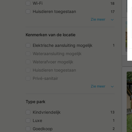
Wi-Fi
18
Huisdieren toegestaan
17
Zie meer
Kenmerken van de locatie
Elektrische aansluiting mogelijk
1
Wateraansluiting mogelijk
Waterafvoer mogelijk
Huisdieren toegestaan
Privé-sanitair
Zie meer
Type park
Kindvriendelijk
13
Luxe
1
Goedkoop
2