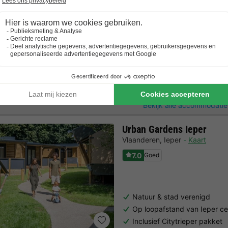
Aan de kust
Tent 4 personen
4 Volwassenen
2 Slaapkamers
2 Bad
Bekijk alle accommodatie
Urban Gardens Ieper
Vlaanderen
,
Ieper
Kaart
7.0
Goed
Natuur & stad verenigd
Op loopafstand van Ieper c
Inclusief Citytrieper pakket