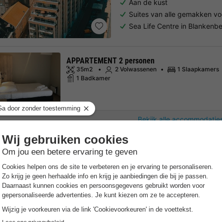
Aan de kust
Suites van alle gemakken vo
Sea Life Centre in Blankenb
APPARTEMENT 2 personen
35m2
2 Volwassenen
1 Slaapkamers
1 Badkamer
Bekijk alle accommodaties
Recreatiepark Klein Stra
Vlaanderen
,
Jabbeke
Kaart
7.3
Goed
Gratis Wifi punt
Aan de kust
Waterskishows
Zwemvijver met zandstrand