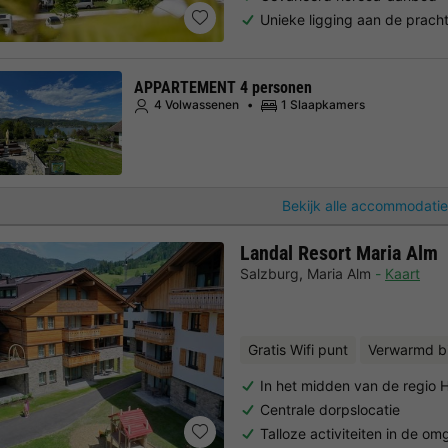
Unieke ligging aan de prach
APPARTEMENT 4 personen
4 Volwassenen
1 Slaapkamers
Bekijk alle accommodatie
Landal Resort Maria Alm
Salzburg
,
Maria Alm
Kaart
Gratis Wifi punt
Verwarmd 
In het midden van de regio 
Centrale dorpslocatie
Talloze activiteiten in de o