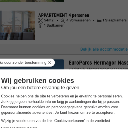
APPARTEMENT 4 personen
54m2
4 Volwassenen
1 Slaapkamers
1 Badkamer
Bekijk alle accommodatie
EuroParcs Hermagor Nass
Karinthië
,
Hermagor-pressegge
8.9
Zeer goed
Gratis Wifi punt
Verwarmd b
Oostenrijkse Alpen
Skigebied
Wellnessruimte en buitenz