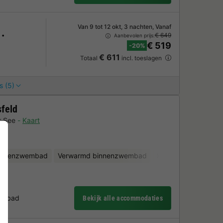
Van 9 tot 12 okt, 3 nachten, Vanaf
€ 649
Aanbevolen prijs:
€ 519
-20%
€ 611
Totaal
incl. toeslagen
s (5)
feld
r See
Kaart
uitenzwembad
Verwarmd binnenzwembad
Kinderclub
Fietsv
wembad
Bekijk alle accommodaties