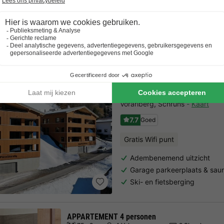
APPARTEMENT 4 personen
4 Volwassenen
1 Slaapkamers
Bekijk alle accommodatie
UplandParcs Silvretta
Vorarlberg
,
Schruns
Kaart
7.7
Goed
Gratis Wifi punt
Adembenemend uitzicht
Garage parkeerplaats & sau
Ski- en fietsberging
APPARTEMENT 4 personen