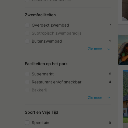
Zwemfaciliteiten
Overdekt zwembad
7
Subtropisch zwemparadijs
Buitenzwembad
2
Zie meer
Faciliteiten op het park
Supermarkt
5
Restaurant en/of snackbar
4
Bakkerij
Zie meer
Sport en Vrije Tijd
Speeltuin
9