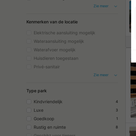
Zie meer
Kenmerken van de locatie
Elektrische aansluiting mogelijk
Wateraansluiting mogelijk
Waterafvoer mogelijk
Huisdieren toegestaan
Privé-sanitair
Zie meer
Type park
Kindvriendelijk
4
Luxe
3
Goedkoop
1
Rustig en ruimte
8
Geschikt voor tieners