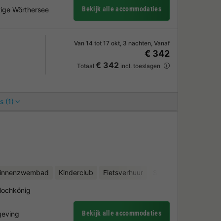
Bekijk alle accommodaties
tige Wörthersee
Van 14 tot 17 okt, 3 nachten, Vanaf
€ 342
€ 342
Totaal
incl. toeslagen
s (1)
binnenzwembad
Kinderclub
Fietsverhuur
Schoonheidssalon
Hochkönig
Bekijk alle accommodaties
mgeving