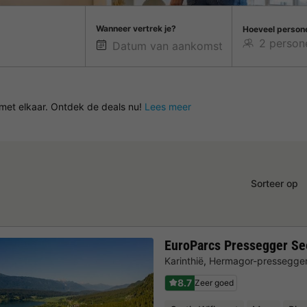
Wanneer vertrek je?
Hoeveel person
met elkaar. Ontdek de deals nu!
Lees meer
Sorteer op
EuroParcs Pressegger Se
Karinthië
,
Hermagor-pressegge
8.7
Zeer goed