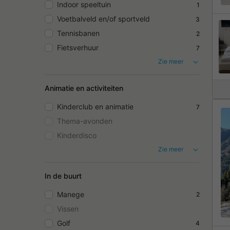
Indoor speeltuin
1
Voetbalveld en/of sportveld
3
Tennisbanen
2
Fietsverhuur
7
Zie meer
Animatie en activiteiten
Kinderclub en animatie
7
Thema-avonden
Kinderdisco
Zie meer
In de buurt
Manege
2
Vissen
Golf
4