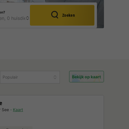
en?
Zoeken
Bekijk op kaart
Populair
e
r See
Kaart