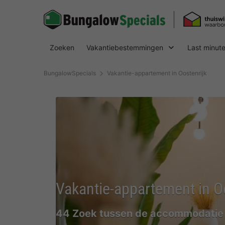
Zoeken
Vakantiebestemmingen
Last minut
BungalowSpecials
Vakantie-appartement in Oostenrijk
Vakantie-appartement in O
44 Zoek tussen de accommodatie