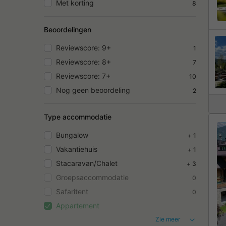
Met korting
8
Beoordelingen
Reviewscore: 9+
1
Reviewscore: 8+
7
Reviewscore: 7+
10
Nog geen beoordeling
2
Type accommodatie
Bungalow
+ 1
Vakantiehuis
+ 1
Stacaravan/Chalet
+ 3
Groepsaccommodatie
0
Safaritent
0
Appartement
Zie meer