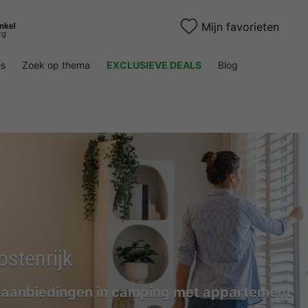
Mijn favorieten
es
Zoek op thema
EXCLUSIEVE DEALS
Blog
ostenrijk
 aanbiedingen in camping met appartement