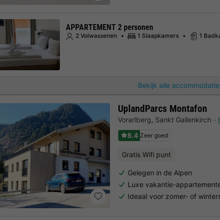
APPARTEMENT 2 personen
2 Volwassenen
1 Slaapkamers
1 Badk
Bekijk alle accommodatie
UplandParcs Montafon
Vorarlberg
,
Sankt Gallenkirch
8.4
Zeer goed
Gratis Wifi punt
Gelegen in de Alpen
Luxe vakantie-appartement
Ideaal voor zomer- of winter