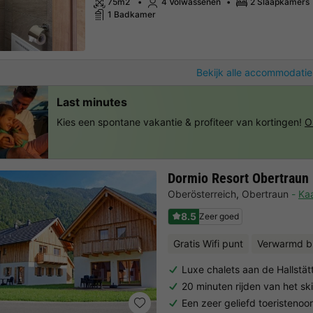
75m2
4 Volwassenen
2 Slaapkamers
1 Badkamer
Bekijk alle accommodatie
Last minutes
Kies een spontane vakantie & profiteer van kortingen!
O
Dormio Resort Obertraun
Oberösterreich
,
Obertraun
Kaa
8.5
Zeer goed
Gratis Wifi punt
Verwarmd 
Luxe chalets aan de Hallstät
20 minuten rijden van het sk
Een zeer geliefd toeristenoo