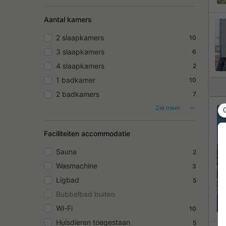
Aantal kamers
2 slaapkamers
10
3 slaapkamers
6
4 slaapkamers
2
1 badkamer
10
2 badkamers
7
Zie meer
Faciliteiten accommodatie
Sauna
2
Wasmachine
3
Ligbad
5
Bubbelbad buiten
Wi-Fi
10
Huisdieren toegestaan
5