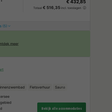
€ 432,85
€ 516,35
Totaal
incl. toeslagen
s (5)
ntdek meer
rt
binnenzwembad
Fietsverhuur
Sauna
tersee
igebied
rd
Bekijk alle accommodaties