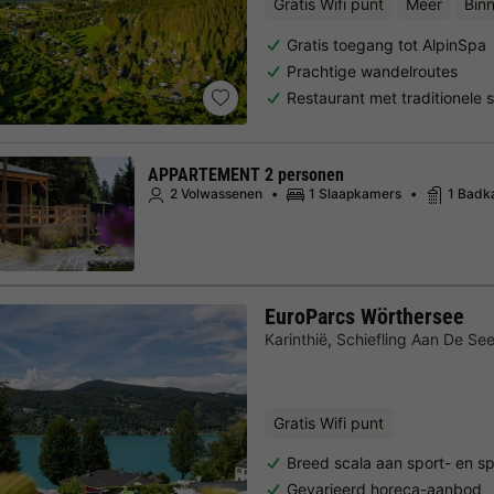
Gratis Wifi punt
Meer
Binn
Gratis toegang tot AlpinSpa
Prachtige wandelroutes
Restaurant met traditionele s
APPARTEMENT 2 personen
2 Volwassenen
1 Slaapkamers
1 Badk
EuroParcs Wörthersee
Karinthië
,
Schiefling Aan De Se
Gratis Wifi punt
Breed scala aan sport- en spe
Gevarieerd horeca-aanbod