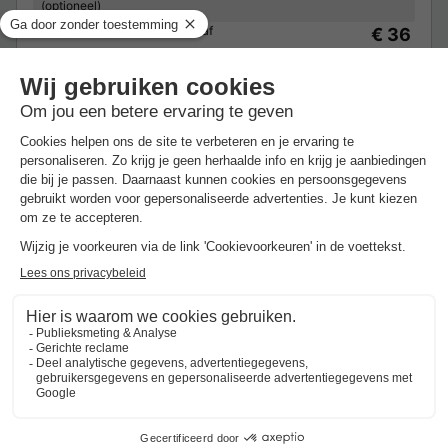
(optioneel)
Van 16 tot 17 sep, 1 nacht, Vanaf
€ 36
€ 1,90
Excl.
toeslagen op basis van 2 personen
Zie aanbiedingen
Meer weten
Plaats tent
STAANPLAATS - Trekkersveld