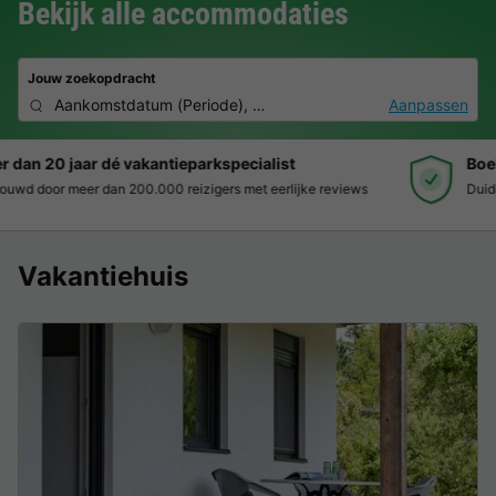
Bekijk alle accommodaties
Jouw zoekopdracht
Aankomstdatum
(
Periode
),
2 personen, 0 huisdier
Aanpassen
Boek eenvoudig en zonder stress
Duidelijke prijzen, moeiteloos boeken en veilige betaalomgeving
Vakantiehuis