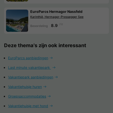
EuroParcs Hermagor Nassfeld
Karinthië, Hermagor-Pressegger See
/10
8.9
Beoordeling
Deze thema's zijn ook interessant
EuroParcs aanbiedingen
Last minute vakantiepark
Vakantiepark aanbiedingen
Vakantiehuisje huren
Groepsaccommodaties
Vakantiehuisje met hond