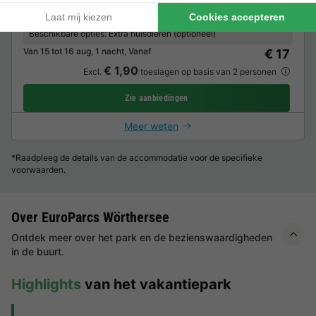
Bodem Gras
Tent
Caravan
Camper
6 mensen
Beschikbare opties:
Extra huisdieren (optioneel)
Van 15 tot 16 aug, 1 nacht, Vanaf
€ 17
€ 1,90
Excl.
toeslagen op basis van 2 personen
Zie aanbiedingen
Meer weten
*Raadpleeg de details van de accommodatie voor de specifieke
voorwaarden.
Over EuroParcs Wörthersee
Ontdek meer over het park en de bezienswaardigheden
in de buurt.
Highlights
van het vakantiepark