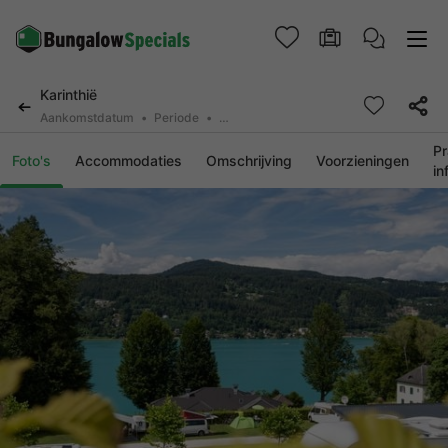
Karinthië
Aankomstdatum
Periode
2 personen, 0 huisdier
Pr
Foto's
Accommodaties
Omschrijving
Voorzieningen
in