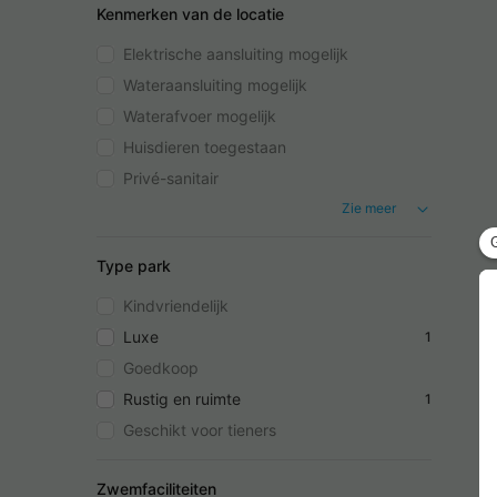
Kenmerken van de locatie
Elektrische aansluiting mogelijk
Wateraansluiting mogelijk
Waterafvoer mogelijk
Huisdieren toegestaan
Privé-sanitair
Zie meer
Type park
Kindvriendelijk
Luxe
1
Goedkoop
Rustig en ruimte
1
Geschikt voor tieners
Zwemfaciliteiten