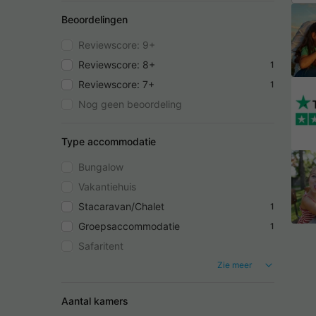
Beoordelingen
Reviewscore: 9+
Reviewscore: 8+
1
Reviewscore: 7+
1
Nog geen beoordeling
Type accommodatie
Bungalow
Vakantiehuis
Stacaravan/Chalet
1
Groepsaccommodatie
1
Safaritent
Zie meer
Aantal kamers