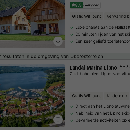
8.5
Zeer goed
Gratis Wifi punt
Verwarmd 
Luxe chalets aan de Hallstät
20 minuten rijden van het sk
Een zeer geliefd toeristenoo
 resultaten in de omgeving van Oberösterreich
Landal Marina Lipno
★★★
Zuid-bohemien
,
Lipno Nad Vlta
Gratis Wifi punt
Kinderclub
Direct aan het Lipno stuwme
Nabijheid van het Lipno ski
Gevarieerde activiteiten op 