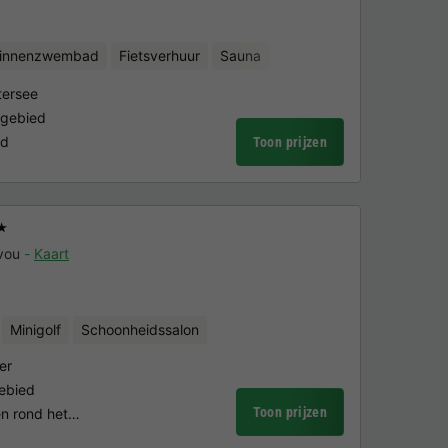
binnenzwembad
Fietsverhuur
Sauna
tersee
igebied
rd
Toon prijzen
★
vou
Kaart
Minigolf
Schoonheidssalon
er
gebied
Toon prijzen
en rond het…