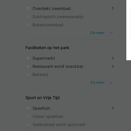
Overdekt zwembad
1
Subtropisch zwemparadijs
Buitenzwembad
Zie meer
Faciliteiten op het park
Supermarkt
1
Restaurant en/of snackbar
1
Bakkerij
Zie meer
Sport en Vrije Tijd
Speeltuin
1
Indoor speeltuin
Voetbalveld en/of sportveld