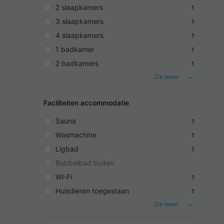
2 slaapkamers
1
3 slaapkamers
1
4 slaapkamers
1
1 badkamer
1
2 badkamers
1
Zie meer
Faciliteiten accommodatie
Sauna
1
Wasmachine
1
Ligbad
1
Bubbelbad buiten
Wi-Fi
1
Huisdieren toegestaan
1
Zie meer