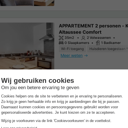
APPARTEMENT 2 personen - 
Altaussee Comfort
35m2
2 Volwassenen
0 Slaapkamers
1 Badkamer
Wi-Fi toegang
Huisdieren toegestaan *
Meer weten
APPARTEMENT 4 personen -
Gosausee
82m2
4 Volwassenen
2 Slaapkamers
1 Badkamer
Wi-Fi toegang
Huisdieren toegestaan *