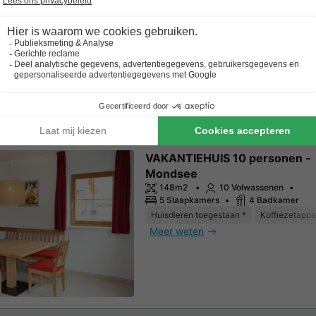
Meer weten
oepsaccommodatie
VAKANTIEHUIS 10 personen -
Mondsee
148m2
10 Volwassenen
5 Slaapkamers
4 Badkamer
Huisdieren toegestaan *
Koffiezetappa
Meer weten