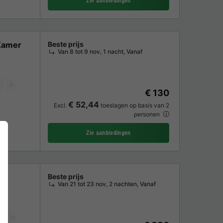
Zie aanbiedingen
Kamer
Beste prijs
Van 8 tot 9 nov, 1 nacht, Vanaf
Koffiezetapparaat
Vaatwasser
Koelkast
Tuinmeubelen
Oven
€ 130
€ 52,44
Excl.
toeslagen op basis van 2
personen
Zie aanbiedingen
Beste prijs
Van 21 tot 23 nov, 2 nachten, Vanaf
Vaatwasser
Vriezer
Koelkast
Tuinmeubelen
Magnetron
Oven