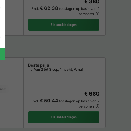
€ 380
€ 62,38
Excl.
toeslagen op basis van 2
personen
Zie aanbiedingen
Beste prijs
Van 2 tot 3 sep, 1 nacht, Vanaf
raat
Vaatwasser
Koelkast
Tuinmeubelen
Magnetron
Oven
Par
€ 660
€ 50,44
Excl.
toeslagen op basis van 2
personen
Zie aanbiedingen