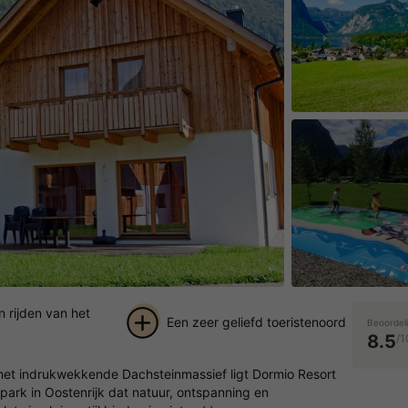
 rijden van het
Een zeer geliefd toeristenoord
Beoordel
8.5
/1
+ 17
 het indrukwekkende Dachsteinmassief ligt Dormio Resort
foto's
park in Oostenrijk dat natuur, ontspanning en