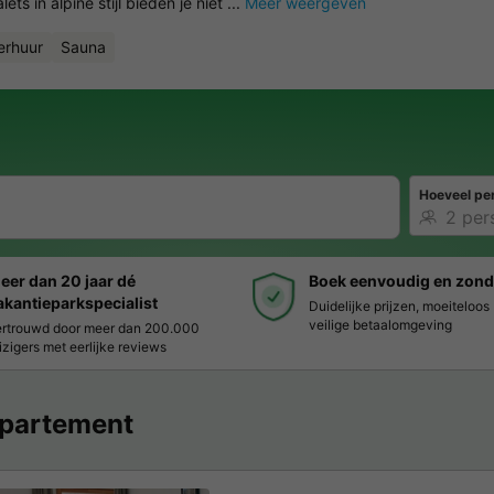
ts in alpine stijl bieden je niet ...
Meer weergeven
erhuur
Sauna
Hoeveel pe
eer dan 20 jaar dé
Boek eenvoudig en zond
akantieparkspecialist
Duidelijke prijzen, moeiteloo
veilige betaalomgeving
rtrouwd door meer dan 200.000
izigers met eerlijke reviews
partement