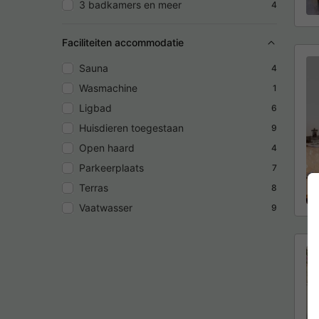
3 badkamers en meer
4
Faciliteiten accommodatie
Sauna
4
Wasmachine
1
Ligbad
6
Huisdieren toegestaan
9
Open haard
4
Parkeerplaats
7
Terras
8
Vaatwasser
9