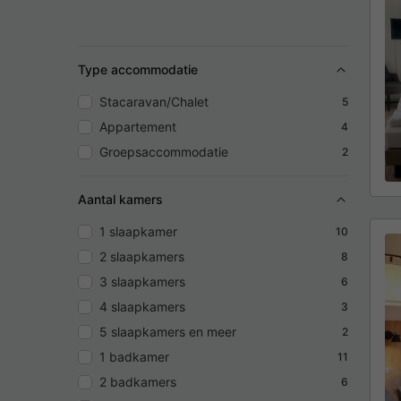
Type accommodatie
Stacaravan/Chalet
5
Appartement
4
Groepsaccommodatie
2
Aantal kamers
1 slaapkamer
10
2 slaapkamers
8
3 slaapkamers
6
4 slaapkamers
3
5 slaapkamers en meer
2
1 badkamer
11
2 badkamers
6