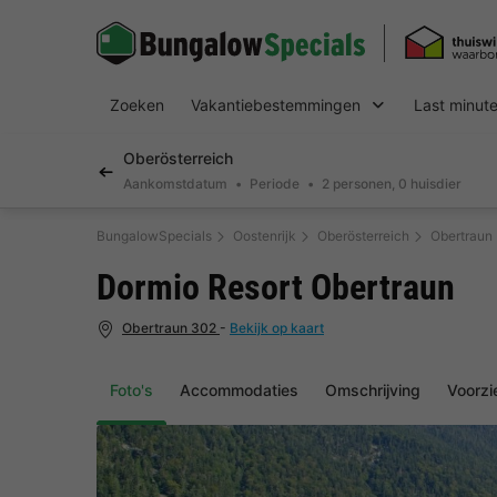
Zoeken
Vakantiebestemmingen
Last minut
Oberösterreich
Aankomstdatum
Periode
2 personen, 0 huisdier
BungalowSpecials
Oostenrijk
Oberösterreich
Obertraun
Dormio Resort Obertraun
Obertraun 302
-
Bekijk op kaart
Foto's
Accommodaties
Omschrijving
Voorzi