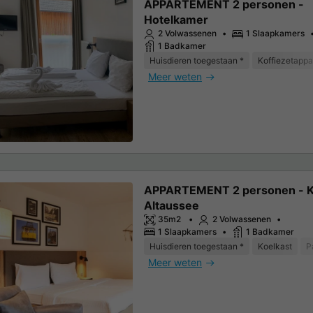
APPARTEMENT 2 personen -
Hotelkamer
2 Volwassenen
1 Slaapkamers
1 Badkamer
Huisdieren toegestaan *
Koffiezetappa
Meer weten
APPARTEMENT 2 personen - 
Altaussee
35m2
2 Volwassenen
1 Slaapkamers
1 Badkamer
Huisdieren toegestaan *
Koelkast
P
Meer weten