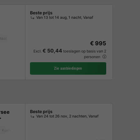
Beste prijs
Van 13 tot 14 aug, 1 nacht, Vanaf
raat
Vaatwasser
Vriezer
Koelkast
Tuinmeubelen
Oven
Parkeer
€ 995
€ 50,44
Excl.
toeslagen op basis van 2
personen
Zie aanbiedingen
rsee
Beste prijs
Van 24 tot 26 nov, 2 nachten, Vanaf
Koelkast
Tuinmeubelen
Magnetron
Oven
Parkeerplaats
TV