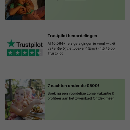
Trustpilot beoordelingen
Al 10.064+ reizigers gingen je voor! —
„Al
vakantie bij het boeken“
(Emy) ·
4.5 / 5 op
Trustpilot
7 nachten onder de €500!
Boek nu een voordelige zomervakantie &
profiteer aan het zwembad!
Ontdek meer