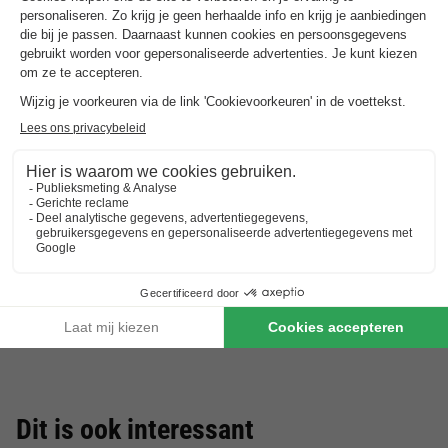
Landal Marina Lipno
★★★★
Zuid-bohemien
,
Lipno Nad Vltavou
Studio 2 personen
€ 181
Van 9 tot 12 mei, 3 nachten, Vanaf
Dit is ook interessant