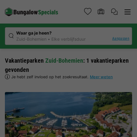
Waar ga je heen?
Aanpassen
Zuid-Bohemien
Elke verblijfsduur
Vakantieparken
Zuid-Bohemien
: 1 vakantieparken
gevonden
Je hebt zelf invloed op het zoekresultaat.
Meer weten