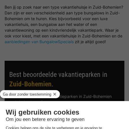
Ben jij op zoek naar een type vakantiehuisje in Zuid-Bohemien?
Dan zijn er een verscheidenheid aan type bungalows in Zuid-
Bohemien om te huren. Kies bijvoorbeeld voor een luxe
vakantiehuis, een bungalow aan het water of een
vakantiewoning op een kindvriendelijk vakantiepark. Waar je
ook voor kiest, met een vakantiehuisje in Zuid-Bohemien en de
aanbiedingen van BungalowSpecials
zit je altijd goed!
Best beoordeelde vakantieparken in
Zuid-Bohemien
.
Vind de selectie van vakantieparken in Zuid-Bohemien
met de beste reviews.