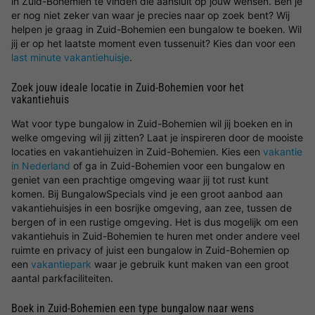
in Zuid-Bohemien te vinden die aansluit op jouw wensen. Ben je
er nog niet zeker van waar je precies naar op zoek bent? Wij
helpen je graag in Zuid-Bohemien een bungalow te boeken. Wil
jij er op het laatste moment even tussenuit? Kies dan voor een
last minute vakantiehuisje
.
Zoek jouw ideale locatie in Zuid-Bohemien voor het
vakantiehuis
Wat voor type bungalow in Zuid-Bohemien wil jij boeken en in
welke omgeving wil jij zitten? Laat je inspireren door de mooiste
locaties en vakantiehuizen in Zuid-Bohemien. Kies een
vakantie
in Nederland
of ga in Zuid-Bohemien voor een bungalow en
geniet van een prachtige omgeving waar jij tot rust kunt
komen. Bij BungalowSpecials vind je een groot aanbod aan
vakantiehuisjes in een bosrijke omgeving, aan zee, tussen de
bergen of in een rustige omgeving. Het is dus mogelijk om een
vakantiehuis in Zuid-Bohemien te huren met onder andere veel
ruimte en privacy of juist een bungalow in Zuid-Bohemien op
een
vakantiepark
waar je gebruik kunt maken van een groot
aantal parkfaciliteiten.
Boek in Zuid-Bohemien een type bungalow naar wens