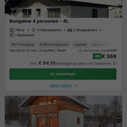
Bungalow 4 personen - 4L
70m2
4 Volwassenen
2 Slaapkamers
1 Badkamer
Wi-Fi toegang
Koffiezetapparaat
Ligstoel
Vaatwasser
Vrieze
Van 24 tot 27 nov, 3 nachten, Vanaf
€ 409
Aanbevolen prijs:
€ 369
-9%
€ 94,10
Excl.
toeslagen op basis van 2 personen
Zie aanbiedingen
Meer weten