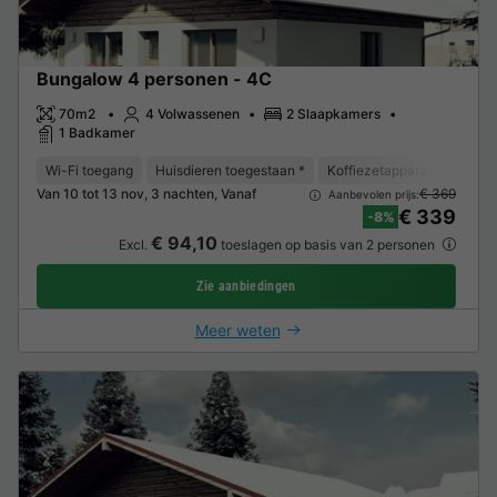
Bungalow 4 personen - 4C
70m2
4 Volwassenen
2 Slaapkamers
1 Badkamer
Wi-Fi toegang
Huisdieren toegestaan *
Koffiezetapparaat
Ligst
Van 10 tot 13 nov, 3 nachten, Vanaf
€ 369
Aanbevolen prijs:
€ 339
-8%
€ 94,10
Excl.
toeslagen op basis van 2 personen
Zie aanbiedingen
Meer weten