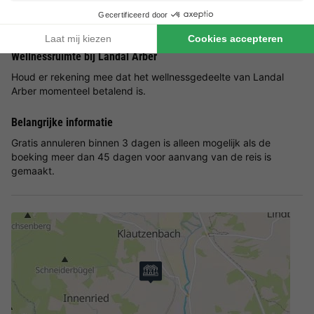
Goed om
te weten
Wellnessruimte bij Landal Arber
Houd er rekening mee dat het wellnessgedeelte van Landal
Arber momenteel betalend is.
Belangrijke informatie
Gratis annuleren binnen 3 dagen is alleen mogelijk als de
boeking meer dan 45 dagen voor aanvang van de reis is
gemaakt.