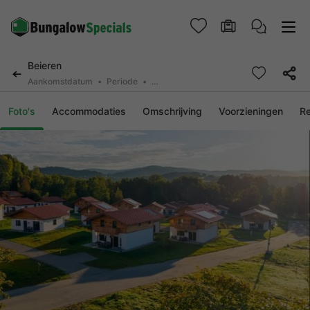
Beieren
Aankomstdatum
Periode
2 personen, 0 huisdier
Foto's
Accommodaties
Omschrijving
Voorzieningen
R