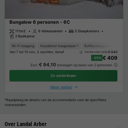
Bungalow 6 personen - 6C
111m2
6 Volwassenen
3 Slaapkamers
2 Badkamer
Wi-Fi toegang
Huisdieren toegestaan *
Koffiezetapparaat
Ligst
Van 7 tot 10 nov, 3 nachten, Vanaf
€ 549
Aanbevolen prijs:
€ 409
-25%
€ 94,10
Excl.
toeslagen op basis van 2 personen
Zie aanbiedingen
Meer weten
*Raadpleeg de details van de accommodatie voor de specifieke
voorwaarden.
Over Landal Arber