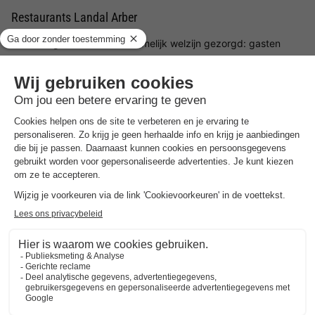
Restaurants Landal Arber
Er wordt goed voor het lichamelijk welzijn gezorgd: gasten
kunnen gebruikmaken van de handige broodjesservice en elke
ochtend vers gebak laten bezorgen voor een gezellig ontbijt in
hun accommodatie. Daarnaast nodigen talrijke restaurants in
de omgeving uit om kennis te maken met de Beierse keuken en
regionale specialiteiten.
Omgeving Landal Arber
De omgeving van Landal Arber biedt talrijke mogelijkheden
voor uitstapjes en activiteiten. Het Nationaal Park Beierse Woud
betovert met afwisselende wandelroutes en indrukwekkende
natuurlandschappen. In de winter verandert de regio in een
populair wintersportgebied. Het nabijgelegen skigebied Großer
Arber behoort tot de grootste skigebieden buiten de Alpen en
biedt afwisselende pistes en moderne skiliften. Ook de
charmante plaatsjes in de regio nodigen met hun Beierse
cultuur en gezellige sfeer uit tot een bezoek.