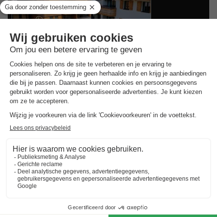
Landal Resort Maria Alm
Salzburg
,
Maria Alm
APPARTEMENT 4
Aanbevolen
€ 649
prijs:
personen
€ 519
-20%
Van 3 tot 6 nov, 3
nachten, Vanaf
Goedkope vakantieparken in