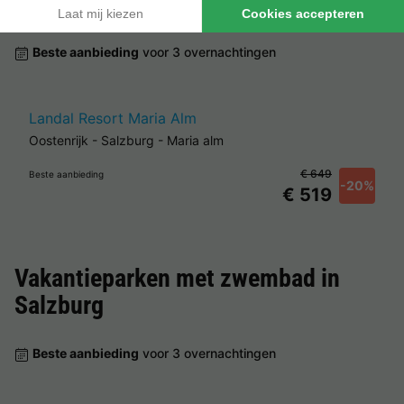
Salzburg
Beste aanbieding
voor 3 overnachtingen
Landal Resort Maria Alm
Oostenrijk
-
Salzburg
-
Maria alm
€ 649
Beste aanbieding
-20%
€ 519
Vakantieparken met zwembad in
Salzburg
Beste aanbieding
voor 3 overnachtingen