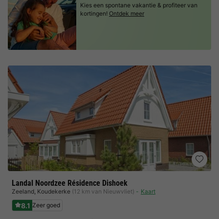
Kies een spontane vakantie & profiteer van
kortingen!
Ontdek meer
Landal Noordzee Résidence Dishoek
Zeeland
,
Koudekerke
(12 km van Nieuwvliet)
Kaart
8.1
Zeer goed