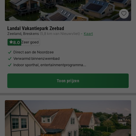
Landal Vakantiepark Zeebad
Zeeland
,
Breskens
(5,8 km van Nieuwvliet)
Kaart
8.0
Zeer goed
Direct aan de Noordzee
Verwarmd binnenzwembad
Indoor sporthal, entertainmentprogramma…
Toon prijzen