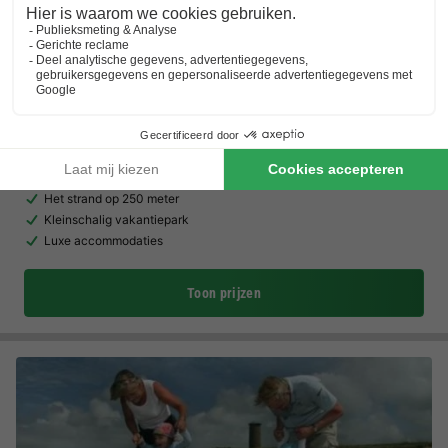
Landal Noordzee Resort Vlissingen
Zeeland
,
Vlissingen
(11 km van Nieuwvliet)
Kaart
8.8
Zeer goed
Het strand op 250 meter
Kleinschalig vakantiepark
Luxe accommodaties
Toon prijzen