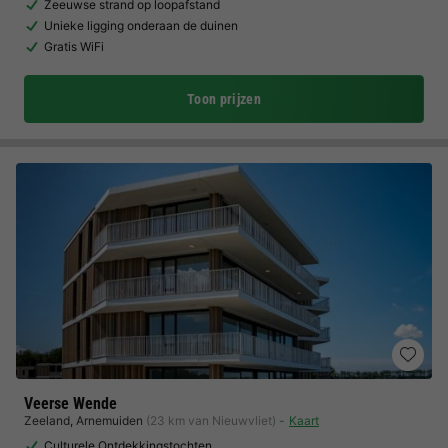
Zeeuwse strand op loopafstand
Unieke ligging onderaan de duinen
Gratis WiFi
Toon prijzen
Veerse Wende
Zeeland
,
Arnemuiden
(23 km van Nieuwvliet)
Kaart
Culturele Ontdekkingstochten