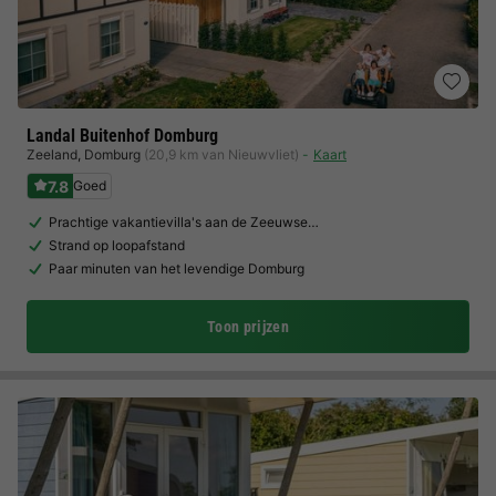
Landal Buitenhof Domburg
Zeeland
,
Domburg
(20,9 km van Nieuwvliet)
Kaart
7.8
Goed
Prachtige vakantievilla's aan de Zeeuwse…
Strand op loopafstand
Paar minuten van het levendige Domburg
Toon prijzen