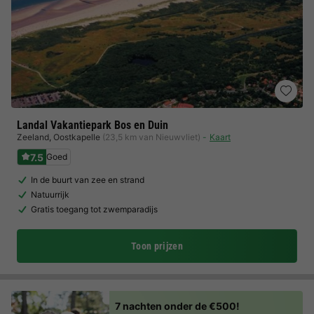
Landal Vakantiepark Bos en Duin
Zeeland
,
Oostkapelle
(23,5 km van Nieuwvliet)
Kaart
7.5
Goed
In de buurt van zee en strand
Natuurrijk
Gratis toegang tot zwemparadijs
Toon prijzen
7 nachten onder de €500!