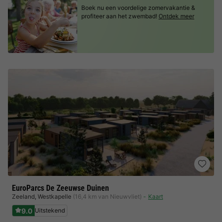
Boek nu een voordelige zomervakantie &
profiteer aan het zwembad!
Ontdek meer
EuroParcs De Zeeuwse Duinen
Zeeland
,
Westkapelle
(16,4 km van Nieuwvliet)
Kaart
9.0
Uitstekend