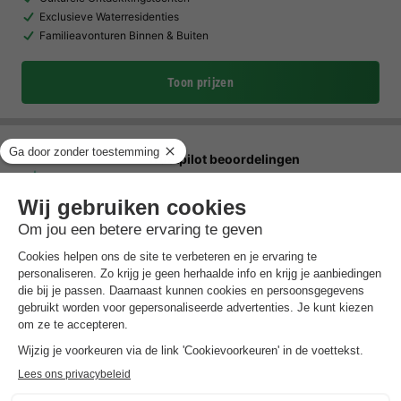
Exclusieve Waterresidenties
Familieavonturen Binnen & Buiten
Toon prijzen
Trustpilot beoordelingen
Al 10.064+ reizigers gingen je voor! —
„Al
vakantie bij het boeken“
(Emy) ·
4.5 / 5 op
Trustpilot