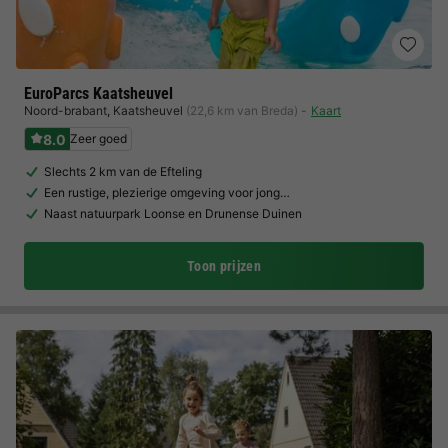
EuroParcs Kaatsheuvel
Noord-brabant
,
Kaatsheuvel
(22,6 km van Breda)
Kaart
8.0
Zeer goed
Slechts 2 km van de Efteling
Een rustige, plezierige omgeving voor jong…
Naast natuurpark Loonse en Drunense Duinen
Toon prijzen