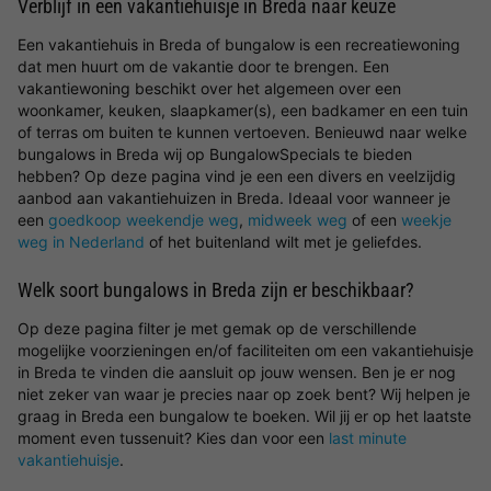
Verblijf in een vakantiehuisje in Breda naar keuze
Een vakantiehuis in Breda of bungalow is een recreatiewoning
dat men huurt om de vakantie door te brengen. Een
vakantiewoning beschikt over het algemeen over een
woonkamer, keuken, slaapkamer(s), een badkamer en een tuin
of terras om buiten te kunnen vertoeven. Benieuwd naar welke
bungalows in Breda wij op BungalowSpecials te bieden
hebben? Op deze pagina vind je een een divers en veelzijdig
aanbod aan vakantiehuizen in Breda. Ideaal voor wanneer je
een
goedkoop weekendje weg
,
midweek weg
of een
weekje
weg in Nederland
of het buitenland wilt met je geliefdes.
Welk soort bungalows in Breda zijn er beschikbaar?
Op deze pagina filter je met gemak op de verschillende
mogelijke voorzieningen en/of faciliteiten om een vakantiehuisje
in Breda te vinden die aansluit op jouw wensen. Ben je er nog
niet zeker van waar je precies naar op zoek bent? Wij helpen je
graag in Breda een bungalow te boeken. Wil jij er op het laatste
moment even tussenuit? Kies dan voor een
last minute
vakantiehuisje
.