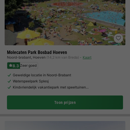
Molecaten Park Bosbad Hoeven
Noord-brabant
,
Hoeven
(14,2 km van Breda)
Kaart
8.3
Zeer goed
Geweldige locatie in Noord-Brabant
Waterspeelpark Splesj
Kindvriendelijk vakantiepark met speeltuinen…
Toon prijzen