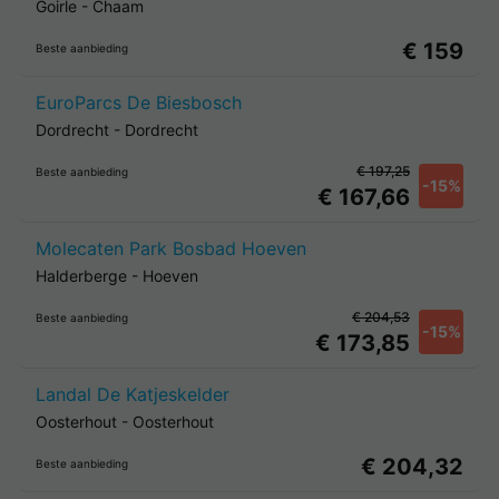
Goirle
-
Chaam
€ 159
Beste aanbieding
EuroParcs De Biesbosch
Dordrecht
-
Dordrecht
€ 197,25
Beste aanbieding
-15%
€ 167,66
Molecaten Park Bosbad Hoeven
Halderberge
-
Hoeven
€ 204,53
Beste aanbieding
-15%
€ 173,85
Landal De Katjeskelder
Oosterhout
-
Oosterhout
€ 204,32
Beste aanbieding