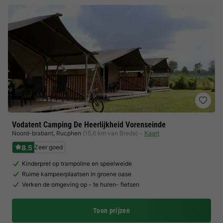
Vodatent Camping De Heerlijkheid Vorenseinde
Noord-brabant
,
Rucphen
(15,6 km van Breda)
Kaart
8.5
Zeer goed
Kinderpret op trampoline en speelweide
Ruime kampeerplaatsen in groene oase
Verken de omgeving op - te huren- fietsen
Toon prijzen