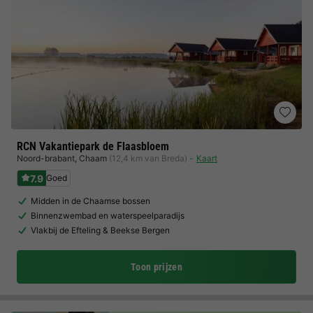
RCN Vakantiepark de Flaasbloem
Noord-brabant
,
Chaam
(12,4 km van Breda)
Kaart
7.9
Goed
Midden in de Chaamse bossen
Binnenzwembad en waterspeelparadijs
Vlakbij de Efteling & Beekse Bergen
Toon prijzen