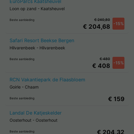
EuroParcs Kaatsheuvel
Loon op zand
-
Kaatsheuvel
€ 240,80
Beste aanbieding
-15%
€ 204,68
Safari Resort Beekse Bergen
Hilvarenbeek
-
Hilvarenbeek
€ 480
Beste aanbieding
-15%
€ 408
RCN Vakantiepark de Flaasbloem
Goirle
-
Chaam
€ 159
Beste aanbieding
Landal De Katjeskelder
Oosterhout
-
Oosterhout
€ 204,32
Beste aanbieding