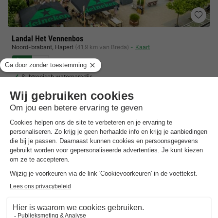
Landal Het Vennenbos
Noord-brabant
,
Hapert
(41,9 km van Breda)
Kaart
7.6
Goed
Subtropisch waterparadijs
Groot indoor speelparadijs
Midden in de Brabantse Kempen
Toon prijzen