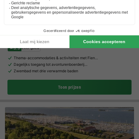
Familie Resort Molenwaard
Zuid-holland
,
Ottoland
(34,1 km van Breda)
Kaart
8.9
Zeer goed
Thema-accommodaties & activiteiten met Fien…
Dagelijks toegang tot avonturenboerderij…
Zwembad met drie verwarmde baden
Toon prijzen