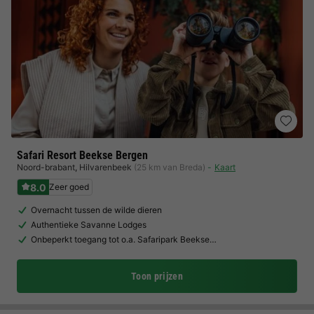
Safari Resort Beekse Bergen
Noord-brabant
,
Hilvarenbeek
(25 km van Breda)
Kaart
8.0
Zeer goed
Overnacht tussen de wilde dieren
Authentieke Savanne Lodges
Onbeperkt toegang tot o.a. Safaripark Beekse…
Toon prijzen