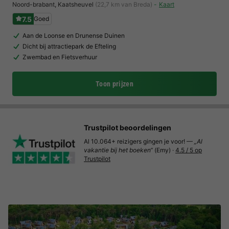
Noord-brabant
,
Kaatsheuvel
(22,7 km van Breda)
Kaart
7.5
Goed
Aan de Loonse en Drunense Duinen
Dicht bij attractiepark de Efteling
Zwembad en Fietsverhuur
Toon prijzen
Trustpilot beoordelingen
Al 10.064+ reizigers gingen je voor! —
„Al
vakantie bij het boeken“
(Emy) ·
4.5 / 5 op
Trustpilot