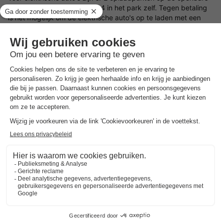
parkeerplaats. Er zijn er nog 4 in het park zelf. Tegen betaling
is het mogelijk om de elektrische auto's op te laden met een
laadpas. Het is verboden om elektrische auto's op te laden bij
de accommodaties!
Gasten onder de 25 jaar
Voor de groepsaccommodaties (8 - 12 personen) geldt een
minimum leeftijd van 25 jaar. Bergvliet Villa's behoudt zich het
recht voor om bij het inchecken de sleutel niet te overhandigen
of een hogere borg in rekening te brengen, dit ter beoordeling
van de receptie. Valt u hieronder, dan wordt uw reservering
kosteloos geannuleerd. Voor normale boekingen is de
minimumleeftijd 21 jaar. Gezinnen met kinderen zijn toegestaan.
Voorkeuren
Voor voorkeuren zoals bijvoorbeeld de ligging van je
accommodatie kun je contact opnemen met de aanbieder.
Reserveren meerdere accommodaties
Reserveringen met meerdere accommodaties zijn pas