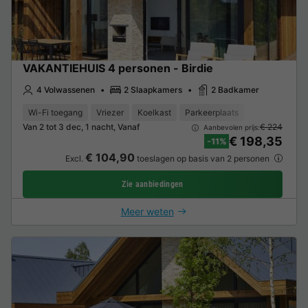
VAKANTIEHUIS 4 personen - Birdie
4 Volwassenen
2 Slaapkamers
2 Badkamer
Wi-Fi toegang
Vriezer
Koelkast
Parkeerplaats
Van 2 tot 3 dec, 1 nacht, Vanaf
€ 224
Aanbevolen prijs:
€ 198,35
-11%
€ 104,90
Excl.
toeslagen op basis van 2 personen
Zie aanbiedingen
Meer weten