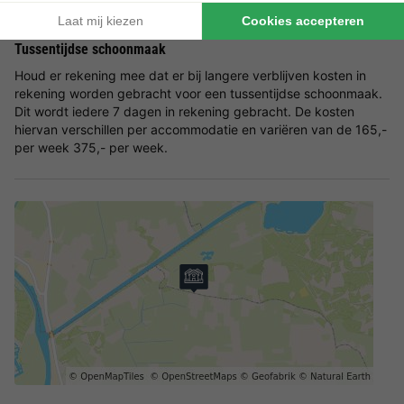
gegarandeerd wanneer u een factuur vanuit het park ontvangt.
Tussentijdse schoonmaak
Houd er rekening mee dat er bij langere verblijven kosten in
rekening worden gebracht voor een tussentijdse schoonmaak.
Dit wordt iedere 7 dagen in rekening gebracht. De kosten
hiervan verschillen per accommodatie en variëren van de 165,-
per week 375,- per week.