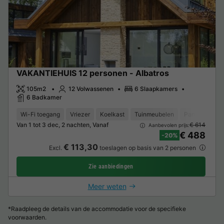
VAKANTIEHUIS 12 personen - Albatros
105m2
12 Volwassenen
6 Slaapkamers
6 Badkamer
Wi-Fi toegang
Vriezer
Koelkast
Tuinmeubelen
Parkeerplaats
Van 1 tot 3 dec, 2 nachten, Vanaf
€ 614
Aanbevolen prijs:
€ 488
-20%
€ 113,30
Excl.
toeslagen op basis van 2 personen
Zie aanbiedingen
Meer weten
*Raadpleeg de details van de accommodatie voor de specifieke
voorwaarden.