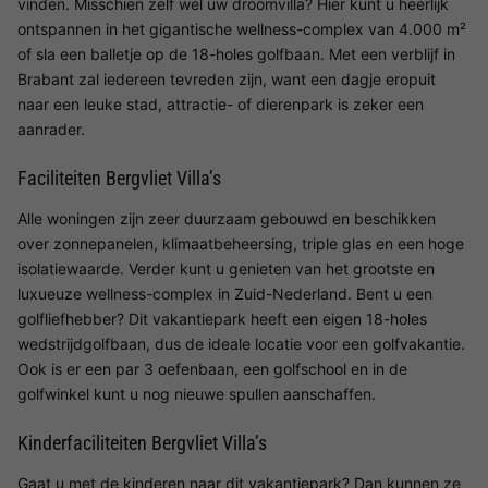
vinden. Misschien zelf wel uw droomvilla? Hier kunt u heerlijk
ontspannen in het gigantische wellness-complex van 4.000 m²
of sla een balletje op de 18-holes golfbaan. Met een verblijf in
Brabant zal iedereen tevreden zijn, want een dagje eropuit
naar een leuke stad, attractie- of dierenpark is zeker een
aanrader.
Faciliteiten Bergvliet Villa’s
Alle woningen zijn zeer duurzaam gebouwd en beschikken
over zonnepanelen, klimaatbeheersing, triple glas en een hoge
isolatiewaarde. Verder kunt u genieten van het grootste en
luxueuze wellness-complex in Zuid-Nederland. Bent u een
golfliefhebber? Dit vakantiepark heeft een eigen 18-holes
wedstrijdgolfbaan, dus de ideale locatie voor een golfvakantie.
Ook is er een par 3 oefenbaan, een golfschool en in de
golfwinkel kunt u nog nieuwe spullen aanschaffen.
Kinderfaciliteiten Bergvliet Villa’s
Gaat u met de kinderen naar dit vakantiepark? Dan kunnen ze