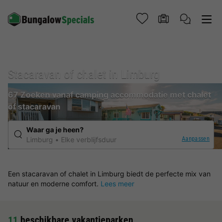
Stacaravan of chalet in Limburg
67 Zoeken vanaf camping accommodatie met chalet
of stacaravan
Waar ga je heen?
Aanpassen
Limburg
Elke verblijfsduur
Een stacaravan of chalet in Limburg biedt de perfecte mix van
natuur en moderne comfort.
Lees meer
11
beschikbare vakantieparken