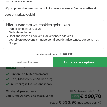
EuroParcs Poort van Maastricht
Limburg
,
Berg En Terblijt
Kaart
8.3
Zeer goed
Binnen- en buitenzwembad
Nabij Maastricht en Valkenburg
In Limburgse Heuvellandschap
Chalet 4 personen
€ 342
Aanbevolen prijs:
€ 290,70
Van 17 tot 20 nov, 3 nachten, Vanaf
-15%
€ 333,90
Totaal
incl. toeslagen