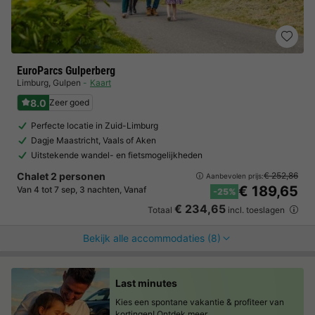
EuroParcs Gulperberg
Limburg
,
Gulpen
Kaart
8.0
Zeer goed
Perfecte locatie in Zuid-Limburg
Dagje Maastricht, Vaals of Aken
Uitstekende wandel- en fietsmogelijkheden
Chalet 2 personen
€ 252,86
Aanbevolen prijs:
€ 189,65
Van 4 tot 7 sep, 3 nachten, Vanaf
-25%
€ 234,65
Totaal
incl. toeslagen
Bekijk alle accommodaties (8)
Last minutes
Kies een spontane vakantie & profiteer van
kortingen!
Ontdek meer