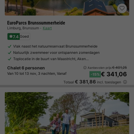
EuroParcs Brunssummerheide
Limburg
,
Brunssum
Kaart
7.4
Goed
Vlak naast het natuurreservaat Brunssummerheide
Natuurlijk zwemmeer voor ontspannen zomerdagen
Toplocatie in de buurt van Maastricht, Aken…
Chalet 6 personen
€ 401,25
Aanbevolen prijs:
€ 341,06
Van 10 tot 13 nov, 3 nachten, Vanaf
-15%
€ 381,86
Totaal
incl. toeslagen