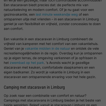
en wil je een gezellige, maar toch comfortabele accommodatie?
Een stacaravan biedt precies dat: de perfecte mix van
natuurbeleving en modern comfort. Of je nu gaat voor een
gezinsvakantie, een
last minute weekendje weg
of een
ontspannen uitje met vrienden – in een stacaravan in Limburg
geniet je van flexibiliteit en vrijheid, zonder concessies te doen
aan comfort.
Een vakantie in een stacaravan in Limburg combineert de
vrijheid van kamperen met het comfort van een vakantiehuis.
Geniet van je
vakantie midden in de natuur
en ontdek de vele
recreatiemogelijkheden in de regio. Overdag kun je ontspannen
op je eigen terras, de omgeving verkennen of je opfrissen in
het
zwembad op het park
. 's Avonds wacht je gezellige
stacaravan met keuken, comfortabele slaapkamers en een
eigen badkamer. Zo wordt je vakantie in Limburg in een
stacaravan een ontspannende ervaring voor het hele gezin.
Camping met stacaravan in Limburg
Op zoek naar een combinatie van comfort en natuur?
Campings met stacaravans in Limburg bieden je het beste van
beide werelden. Beleef vanuit je stacaravan Limburg op een