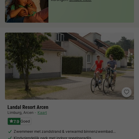
Landal Resort Arcen
Limburg
,
Arcen
Kaart
7.9
Goed
Zwemmeer met zandstrand & verwarmd binnenzwembad…
Kindvriendelijk park met indoor speelparadijs…