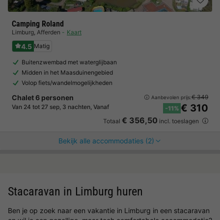
Camping Roland
Limburg
,
Afferden
Kaart
4.5
Matig
Buitenzwembad met waterglijbaan
Midden in het Maasduinengebied
Volop fiets/wandelmogelijkheden
Chalet 6 personen
€ 349
Aanbevolen prijs:
€ 310
Van 24 tot 27 sep, 3 nachten, Vanaf
-11%
€ 356,50
Totaal
incl. toeslagen
Bekijk alle accommodaties (2)
Stacaravan in Limburg huren
Ben je op zoek naar een vakantie in Limburg in een stacaravan