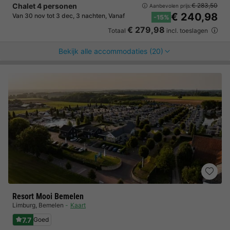
Chalet 4 personen
€ 283,50
Aanbevolen prijs:
€ 240,98
Van 30 nov tot 3 dec, 3 nachten, Vanaf
-15%
€ 279,98
Totaal
incl. toeslagen
Bekijk alle accommodaties (20)
Resort Mooi Bemelen
Limburg
,
Bemelen
Kaart
7.7
Goed