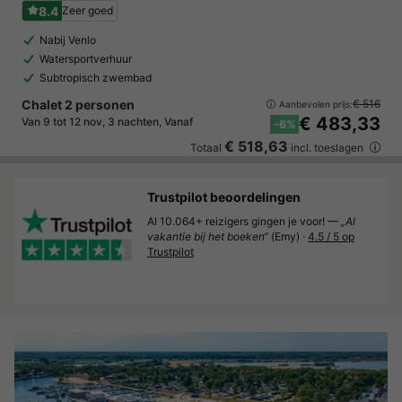
8.4
Zeer goed
Nabij Venlo
Watersportverhuur
Subtropisch zwembad
Chalet 2 personen
€ 516
Aanbevolen prijs:
€ 483,33
Van 9 tot 12 nov, 3 nachten, Vanaf
-6%
€ 518,63
Totaal
incl. toeslagen
Trustpilot beoordelingen
Al 10.064+ reizigers gingen je voor! —
„Al
vakantie bij het boeken“
(Emy) ·
4.5 / 5 op
Trustpilot