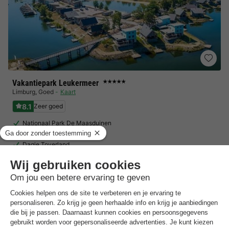
Vakantiepark Leukermeer
★★★★★
Limburg
,
Goed
Kaart
8.1
Zeer goed
Nationaal Park De Maasduinen
Eigen jachthaven
Dagje Toverland
Chalet 5 personen
€ 313,75
Van 31 aug tot 3 sep, 3 nachten, Vanaf
€ 369,35
Totaal
incl. toeslagen
Bekijk alle accommodaties (6)