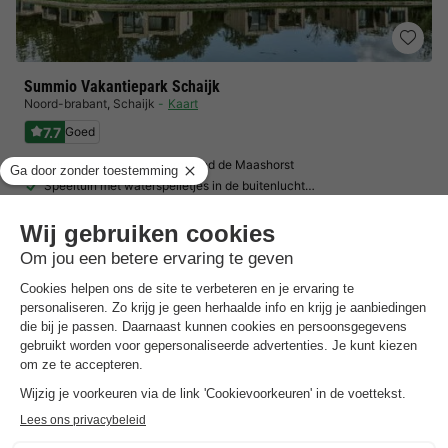
Summio Vakantiepark Schaijk
Noord-brabant
,
Schaijk
Kaart
7.7
Goed
Unieke locatie in natuurgebied de Maashorst
Speeltuin met waterspelletjes in de buitenlucht…
Duurzame architectuur & moderne accommodatie
Toon prijzen