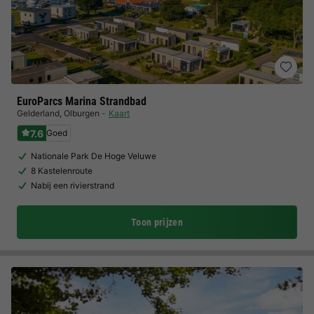
EuroParcs Marina Strandbad
Gelderland
,
Olburgen
Kaart
7.6
Goed
Nationale Park De Hoge Veluwe
8 Kastelenroute
Nabij een rivierstrand
Toon prijzen