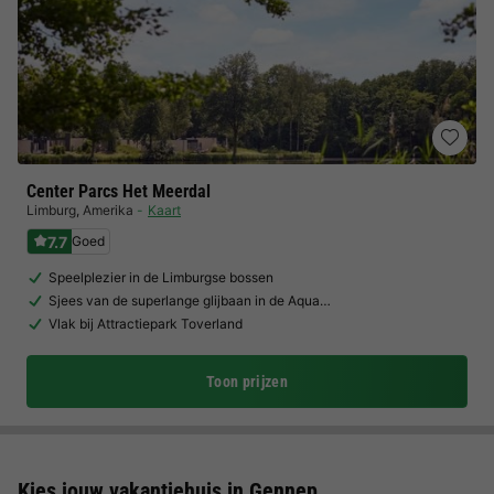
Center Parcs Het Meerdal
Limburg
,
Amerika
Kaart
7.7
Goed
Speelplezier in de Limburgse bossen
Sjees van de superlange glijbaan in de Aqua…
Vlak bij Attractiepark Toverland
Toon prijzen
Kies jouw vakantiehuis in Gennep