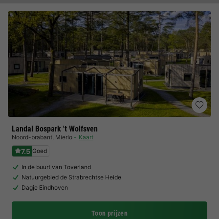
Landal Bospark 't Wolfsven
Noord-brabant
,
Mierlo
Kaart
7.5
Goed
In de buurt van Toverland
Natuurgebied de Strabrechtse Heide
Dagje Eindhoven
Toon prijzen