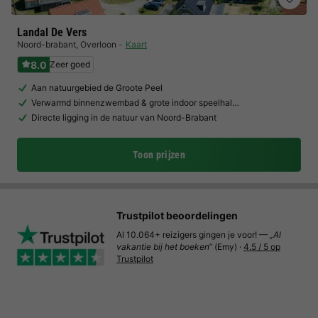
Landal De Vers
Noord-brabant
,
Overloon
Kaart
8.0
Zeer goed
Aan natuurgebied de Groote Peel
Verwarmd binnenzwembad & grote indoor speelhal…
Directe ligging in de natuur van Noord-Brabant
Toon prijzen
Trustpilot beoordelingen
Al 10.064+ reizigers gingen je voor! —
„Al
vakantie bij het boeken“
(Emy) ·
4.5 / 5 op
Trustpilot