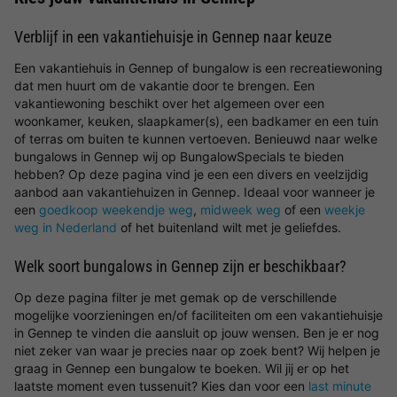
Verblijf in een vakantiehuisje in Gennep naar keuze
Een vakantiehuis in Gennep of bungalow is een recreatiewoning
dat men huurt om de vakantie door te brengen. Een
vakantiewoning beschikt over het algemeen over een
woonkamer, keuken, slaapkamer(s), een badkamer en een tuin
of terras om buiten te kunnen vertoeven. Benieuwd naar welke
bungalows in Gennep wij op BungalowSpecials te bieden
hebben? Op deze pagina vind je een een divers en veelzijdig
aanbod aan vakantiehuizen in Gennep. Ideaal voor wanneer je
een
goedkoop weekendje weg
,
midweek weg
of een
weekje
weg in Nederland
of het buitenland wilt met je geliefdes.
Welk soort bungalows in Gennep zijn er beschikbaar?
Op deze pagina filter je met gemak op de verschillende
mogelijke voorzieningen en/of faciliteiten om een vakantiehuisje
in Gennep te vinden die aansluit op jouw wensen. Ben je er nog
niet zeker van waar je precies naar op zoek bent? Wij helpen je
graag in Gennep een bungalow te boeken. Wil jij er op het
laatste moment even tussenuit? Kies dan voor een
last minute