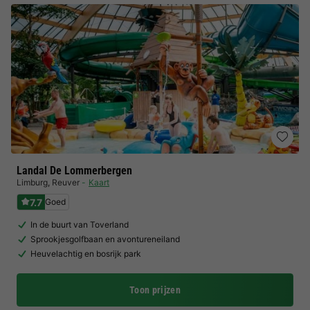
Landal De Lommerbergen
Limburg
,
Reuver
Kaart
7.7
Goed
In de buurt van Toverland
Sprookjesgolfbaan en avontureneiland
Heuvelachtig en bosrijk park
Toon prijzen