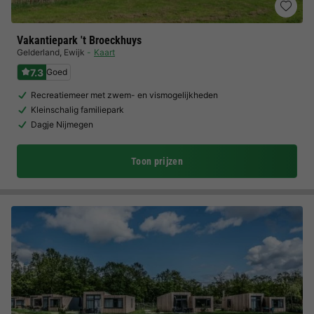
Vakantiepark 't Broeckhuys
Gelderland
,
Ewijk
Kaart
7.3
Goed
Recreatiemeer met zwem- en vismogelijkheden
Kleinschalig familiepark
Dagje Nijmegen
Toon prijzen