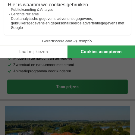
EuroParcs De Wije Werelt
Gelderland
,
Otterlo
Kaart
8.4
Zeer goed
Midden in de natuur van de Veluwe
Zwembad en natuurmeer met strand
Animatieprogramma voor kinderen
Toon prijzen