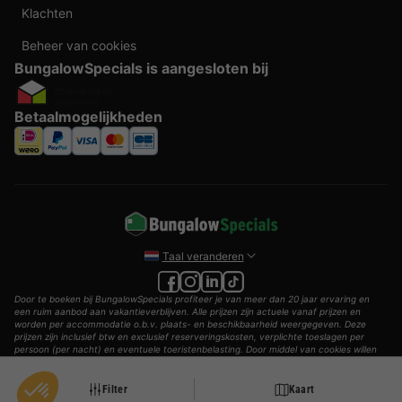
Klachten
Beheer van cookies
BungalowSpecials is aangesloten bij
Betaalmogelijkheden
Taal veranderen
Door te boeken bij BungalowSpecials profiteer je van meer dan 20 jaar ervaring en
een ruim aanbod aan vakantieverblijven. Alle prijzen zijn actuele vanaf prijzen en
worden per accommodatie o.b.v. plaats- en beschikbaarheid weergegeven. Deze
prijzen zijn inclusief btw en exclusief reserveringskosten, verplichte toeslagen per
persoon (per nacht) en eventuele toeristenbelasting. Door middel van cookies willen
wij je zo goed mogelijk van dienst zijn.
© 2002 - 2025 AddGuests B.V. Alle rechten voorbehouden.
Filter
Kaart