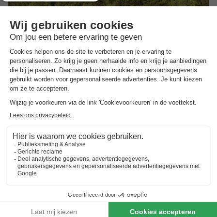
Landal Bungalowpark Hoenderloo
Gelderland
,
Hoenderloo
(19 km van Ede)
Kaart
7.5
Goed
Direct gelegen op de Veluwe
Verwarmd buitenzwembad met kinderbad
Autovrij, gezinsvriendelijk park
Toon prijzen