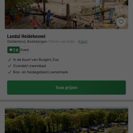
Landal Heideheuvel
Gelderland
,
Beekbergen
(19 km van Ede)
Kaart
7.6
Goed
In de buurt van Burgers Zoo
Overdekt zwembad
Bos- en heidegebied Loenermark
Toon prijzen