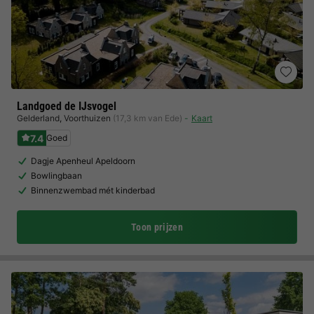
Landgoed de IJsvogel
Gelderland
,
Voorthuizen
(17,3 km van Ede)
Kaart
7.4
Goed
Dagje Apenheul Apeldoorn
Bowlingbaan
Binnenzwembad mét kinderbad
Toon prijzen