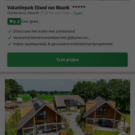
Vakantiepark Eiland van Maurik
★★★★★
Gelderland
,
Maurik
(17,6 km van Ede)
Kaart
8.3
Zeer goed
Direct aan het water met zandstrand
Verwarmd binnenzwembad met glijbanen en…
Indoor speelparadijs & gevarieerd entertainmentprogramma
Toon prijzen