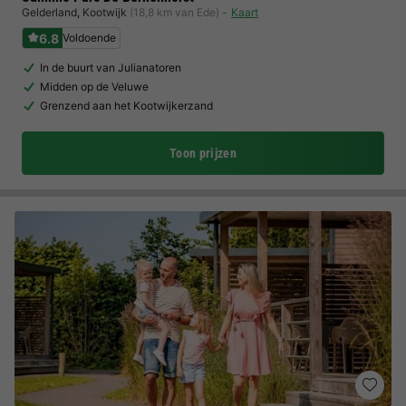
Gelderland
,
Kootwijk
(18,8 km van Ede)
Kaart
6.8
Voldoende
In de buurt van Julianatoren
Midden op de Veluwe
Grenzend aan het Kootwijkerzand
Toon prijzen