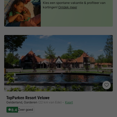
Kies een spontane vakantie & profiteer van
kortingen!
Ontdek meer
TopParken Resort Veluwe
Gelderland
,
Garderen
(22 km van Ede)
Kaart
8.4
Zeer goed