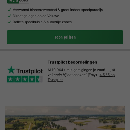
7.9
Goed
Verwarmd binnenzwembad & groot indoor speelparadijs
Direct gelegen op de Veluwe
Bolle's speelhuisje & autovrije zones
Toon prijzen
Trustpilot beoordelingen
Al 10.064+ reizigers gingen je voor! —
„Al
vakantie bij het boeken“
(Emy) ·
4.5 / 5 op
Trustpilot