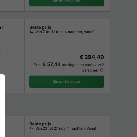
Zie aanbiedingen
rt
Beste prijs
Van 7 tot 11 dec, 4 nachten, Vanaf
Vaatwasser
Vriezer
Koelkast
Tuinmeubelen
Magnetron
Oven
€ 294,40
€ 57,44
Excl.
toeslagen op basis van 2
personen
Zie aanbiedingen
Beste prijs
Van 23 tot 27 nov, 4 nachten, Vanaf