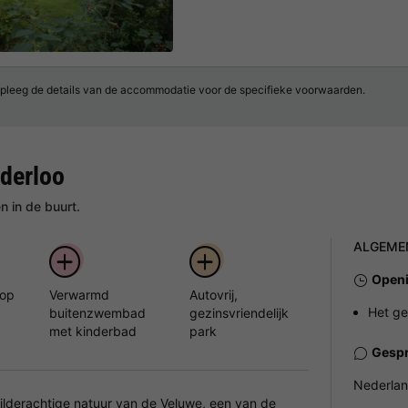
pleeg de details van de accommodatie voor de specifieke voorwaarden.
derloo
 in de buurt.
ALGEME
Openi
 op
Verwarmd
Autovrij,
Het ge
buitenzwembad
gezinsvriendelijk
met kinderbad
park
Gespr
Nederlan
ilderachtige natuur van de Veluwe, een van de