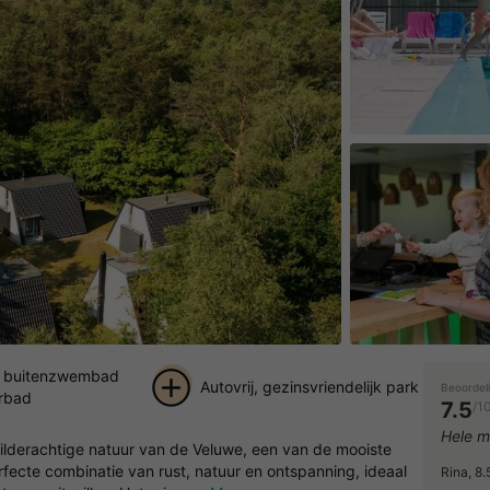
 buitenzwembad
Autovrij, gezinsvriendelijk park
Beoordel
rbad
7.5
/1
+ 27
Hele m
ilderachtige natuur van de Veluwe, een van de mooiste
foto's
fecte combinatie van rust, natuur en ontspanning, ideaal
Rina, 8