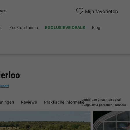
Mijn favorieten
es
Zoek op thema
EXCLUSIEVE DEALS
Blog
erloo
 kaart
verblijf van 3 nachten vanaf
eningen
Reviews
Praktische informatie
Bungalow 4 personen - Classic