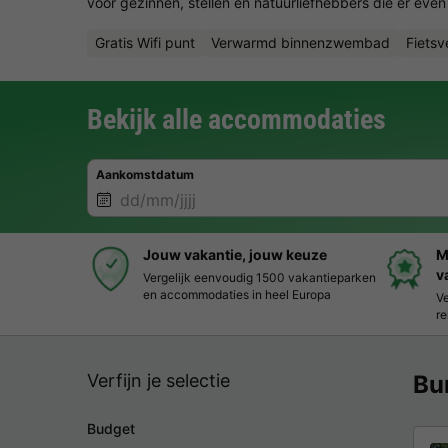
voor gezinnen, stellen en natuurliefhebbers die er even 
Gratis Wifi punt
Verwarmd binnenzwembad
Fietsv
Bekijk alle accommodaties
Aankomstdatum
Jouw vakantie, jouw keuze
M
v
Vergelijk eenvoudig 1500 vakantieparken
en accommodaties in heel Europa
Ve
re
Verfijn je selectie
Bu
Budget