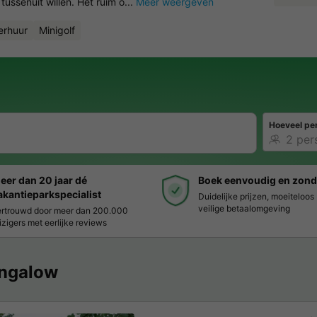
tussenuit willen. Het ruim o...
Meer weergeven
erhuur
Minigolf
Hoeveel pe
eer dan 20 jaar dé
Boek eenvoudig en zond
akantieparkspecialist
Duidelijke prijzen, moeiteloo
veilige betaalomgeving
rtrouwd door meer dan 200.000
izigers met eerlijke reviews
ngalow