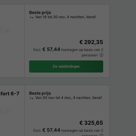
Beste prijs
Van 16 tot 20 nov, 4 nachten, Vanaf
Vaatwasser
Vriezer
Koelkast
Tuinmeubelen
Magnetron
Oven
€ 292,35
€ 57,44
Excl.
toeslagen op basis van 2
personen
Zie aanbiedingen
mfort 6-7
Beste prijs
Van 30 nov tot 4 dec, 4 nachten, Vanaf
Vaatwasser
Vriezer
Koelkast
Tuinmeubelen
Magnetron
Oven
€ 325,65
€ 57,44
Excl.
toeslagen op basis van 2
personen