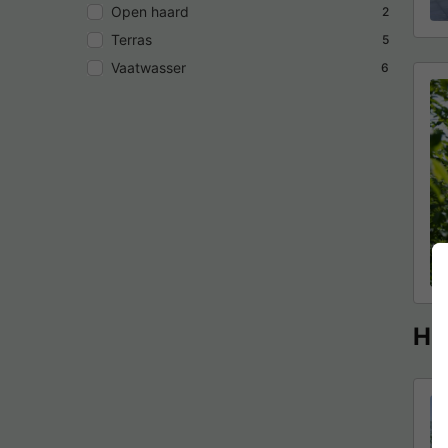
Open haard
2
Terras
5
Vaatwasser
6
Hui