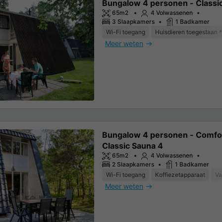
Bungalow 4 personen - Classi
65m2
4 Volwassenen
3 Slaapkamers
1 Badkamer
Wi-Fi toegang
Huisdieren toegestaan *
Meer weten
Bungalow 4 personen - Comfo
Classic Sauna 4
65m2
4 Volwassenen
2 Slaapkamers
1 Badkamer
Wi-Fi toegang
Koffiezetapparaat
Va
Meer weten