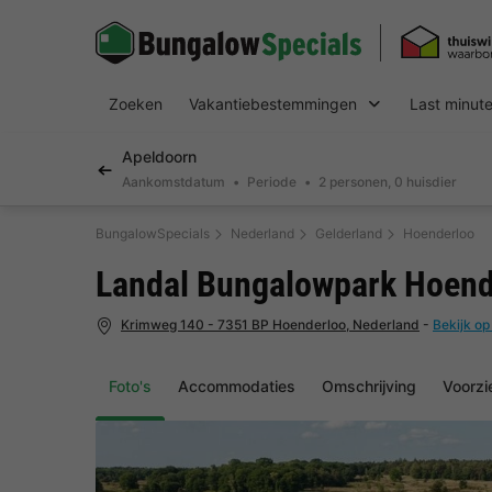
Zoeken
Vakantiebestemmingen
Last minut
Apeldoorn
Aankomstdatum
Periode
2 personen, 0 huisdier
BungalowSpecials
Nederland
Gelderland
Hoenderloo
Landal Bungalowpark Hoend
Krimweg 140 - 7351 BP Hoenderloo, Nederland
-
Bekijk op
Foto's
Accommodaties
Omschrijving
Voorzi