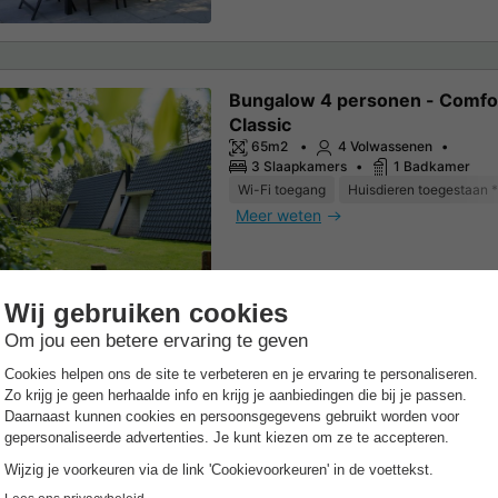
Bungalow 4 personen - Comfo
Classic
65m2
4 Volwassenen
3 Slaapkamers
1 Badkamer
Wi-Fi toegang
Huisdieren toegestaan *
Meer weten
s / Villa
Villa 4 personen - Veluwe 4B
65m2
4 Volwassenen
3 Slaapkamers
1 Badkamer