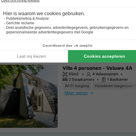
Wi-Fi toegang
Huisdieren toegestaan *
Meer weten
Villa 4 personen - Veluwe 4A
65m2
4 Volwassenen
2 Slaapkamers
1 Badkamer
Wi-Fi toegang
Huisdieren toegestaan *
Meer weten