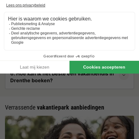
4. Zijn er ook kleinschalige vakantieparken
in Drenthe?
5. Wat zijn leuke activiteiten in en rond
Drenthe?
6. Hoe kan ik het beste een vakantiehuis in
Drenthe boeken?
Verrassende
vakantiepark aanbiedingen