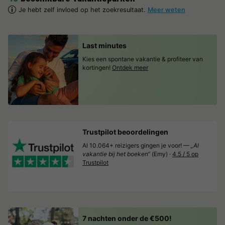
Je hebt zelf invloed op het zoekresultaat.
Meer weten
Last minutes
Kies een spontane vakantie & profiteer van
kortingen!
Ontdek meer
Trustpilot beoordelingen
Al 10.064+ reizigers gingen je voor! —
„Al
vakantie bij het boeken“
(Emy) ·
4.5 / 5 op
Trustpilot
7 nachten onder de €500!