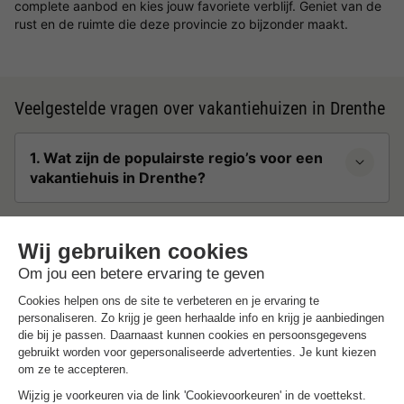
complete aanbod en kies jouw favoriete verblijf. Geniet van de
rust en de ruimte die deze provincie zo bijzonder maakt.
Veelgestelde vragen over vakantiehuizen in Drenthe
1. Wat zijn de populairste regio’s voor een
vakantiehuis in Drenthe?
2. Zijn er ook luxe vakantiehuizen in
Drenthe beschikbaar?
3. Kan ik een vakantiehuis in Drenthe
huren met mijn hond?