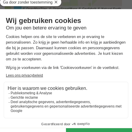
Adres
Mepperstraat 41 - 7855 TA Meppen, Nederland
Hoe kom je er?
Station Emmen
Busstation Meppen, de
15km
Kockstraat
1km
ALGEMENE INFORMATIE
Openingstijden en seizoensduur
Het gehele jaar
Gesproken talen bij de receptie