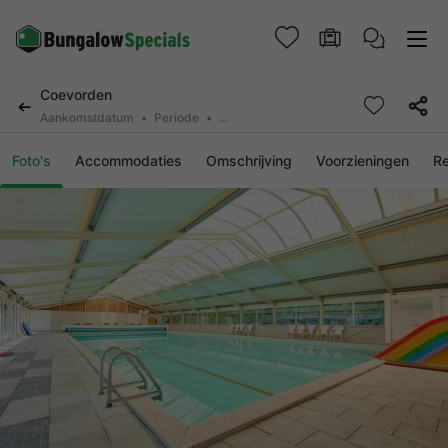
Coevorden
Aankomstdatum
Periode
2 personen, 0 huisdier
Foto's
Accommodaties
Omschrijving
Voorzieningen
R