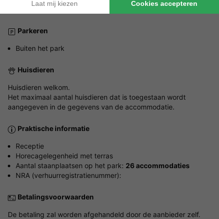
Nederlands, Frans, Engels, Duits
Parkeren
Buiten het park
Huisdieren
Huisdieren welkom.
Het maximaal aantal huisdieren dat is toegestaan wordt
aangegeven in de gegevens van de accommodatie.
Praktische informatie
Receptie
Horecagelegenheid met terras
Aantal staanplaatsen op het park:
26 accommodaties
NRA (verhuurregistratienummer):
Betalingsvoorwaarden
De betaling zal worden afgehandeld door de aanbieder zelf.