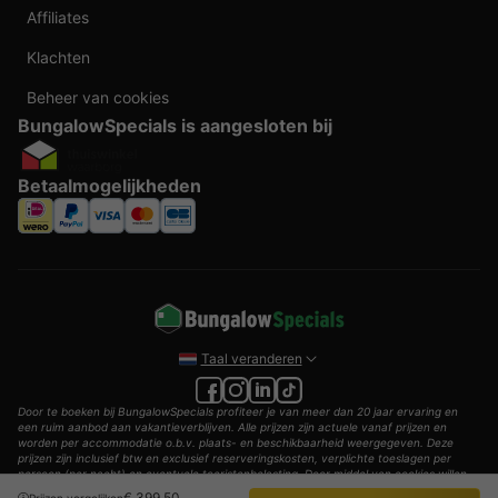
Affiliates
Klachten
Beheer van cookies
BungalowSpecials is aangesloten bij
Betaalmogelijkheden
Taal veranderen
Door te boeken bij BungalowSpecials profiteer je van meer dan 20 jaar ervaring en
een ruim aanbod aan vakantieverblijven. Alle prijzen zijn actuele vanaf prijzen en
worden per accommodatie o.b.v. plaats- en beschikbaarheid weergegeven. Deze
prijzen zijn inclusief btw en exclusief reserveringskosten, verplichte toeslagen per
persoon (per nacht) en eventuele toeristenbelasting. Door middel van cookies willen
wij je zo goed mogelijk van dienst zijn.
€ 399,50
Prijzen vergelijken