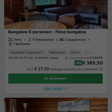
Bungalow 6 personen - Finse bungalow
70m2
6 Volwassenen
3 Slaapkamers
1 Badkamer
Huisdieren toegestaan *
Vaatwasser
Vriezer
Koelkast
Tuinm
Van 20 tot 23 nov, 3 nachten, Vanaf
€ 399,50
Aanbevolen prijs:
€ 365,50
-8%
€ 27,20
Excl.
toeslagen op basis van 2 personen
Zie aanbiedingen
Meer weten