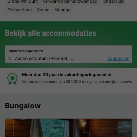
Gratis Wifi punt
Verwarmd binnenzwembad
Kinderclub
Fietsverhuur
Sauna
Manege
Bekijk alle accommodaties
Jouw zoekopdracht
Aankomstdatum
(
Periode
),
2 personen, 0 huisdier
Aanpassen
Meer dan 20 jaar dé vakantieparkspecialist
Vertrouwd door meer dan 200.000 reizigers met eerlijke reviews
Bungalow