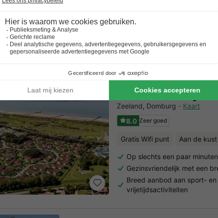
Safaritent 4 personen
uid-Nederland Sale
43,2m2
3 Volwassenen
1 Kinderen
2 Slaapkamers
1 Badkamer
Bekijk alle accommodatie
Landal Hof Domburg
Zeeland
,
Domburg
Kaart
8.0
Zeer goed
Gratis Wifi punt
Aan de kust
Op slechts een paar minute
Gezinsvriendelijk met een 
Breed aanbod aan sport- en
vrijetijdsactiviteiten