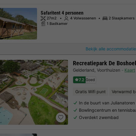
Safaritent 4 personen
27m2
4 Volwassenen
2 Slaapkamers
1 Badkamer
Bekijk alle accommodatie
Recreatiepark De Boshoe
Gelderland
,
Voorthuizen
Kaart
7.2
Goed
Gratis Wifi punt
Verwarmd b
In de buurt van Julianatoren
Bowlingcentrum en tennisba
Overdekt zwembad