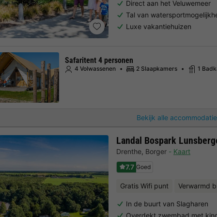
Direct aan het Veluwemeer
Tal van watersportmogelijk
Luxe vakantiehuizen
Safaritent 4 personen
4 Volwassenen
2 Slaapkamers
1 Bad
Bekijk alle accommodatie
Landal Bospark Lunsberg
Drenthe
,
Borger
Kaart
7.7
Goed
Gratis Wifi punt
Verwarmd 
In de buurt van Slagharen
Overdekt zwembad met kin