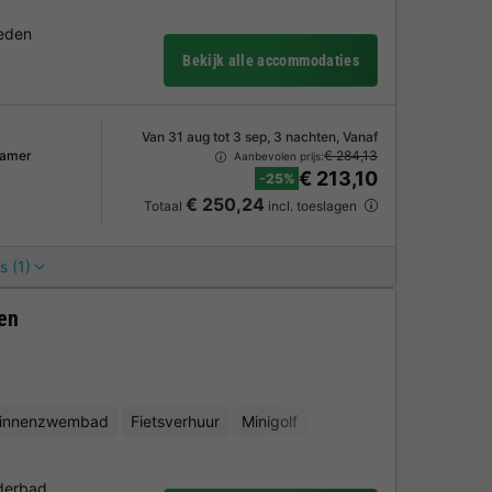
heden
Bekijk alle accommodaties
Van 31 aug tot 3 sep, 3 nachten, Vanaf
kamer
€ 284,13
Aanbevolen prijs:
€ 213,10
-25%
€ 250,24
Totaal
incl. toeslagen
s (1)
en
binnenzwembad
Fietsverhuur
Minigolf
derbad