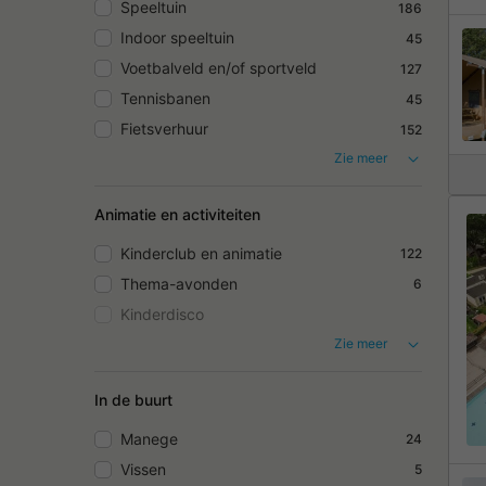
Speeltuin
186
Indoor speeltuin
45
Voetbalveld en/of sportveld
127
Tennisbanen
45
Fietsverhuur
152
Zie meer
Animatie en activiteiten
Kinderclub en animatie
122
Thema-avonden
6
Kinderdisco
Zie meer
In de buurt
Manege
24
Vissen
5