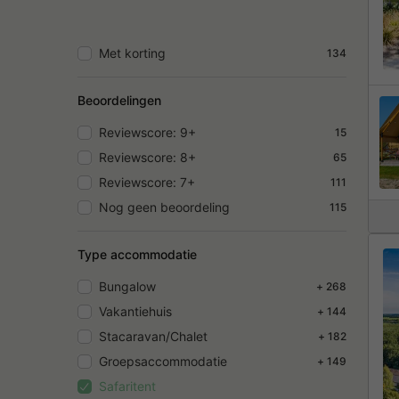
Met korting
134
Beoordelingen
Reviewscore: 9+
15
Reviewscore: 8+
65
Reviewscore: 7+
111
Nog geen beoordeling
115
Type accommodatie
Bungalow
+ 268
Vakantiehuis
+ 144
Stacaravan/Chalet
+ 182
Groepsaccommodatie
+ 149
Safaritent