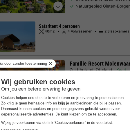
Natuurgebied Gieten-Borger
Safaritent 4 personen
40m2
4 Volwassenen
2 Slaapkamers
Familie Resort Molenwaa
Zuid-holland
,
Ottoland
Kaart
8.9
Zeer goed
Gratis Wifi punt
Verwarmd 
Thema-accommodaties & acti
Fien…
Dagelijks toegang tot avont
Zwembad met drie verwarm