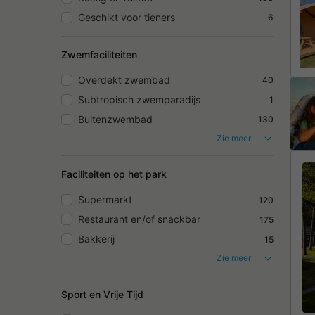
Geschikt voor tieners
6
Zwemfaciliteiten
Overdekt zwembad
40
Subtropisch zwemparadijs
1
Buitenzwembad
130
Zie meer
Faciliteiten op het park
Supermarkt
120
Restaurant en/of snackbar
175
Bakkerij
15
Zie meer
Sport en Vrije Tijd