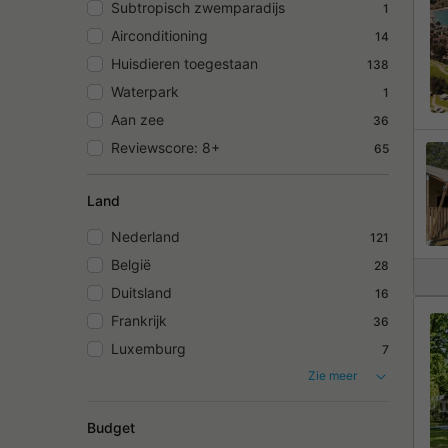
Subtropisch zwemparadijs
1
Airconditioning
14
Huisdieren toegestaan
138
Waterpark
1
Aan zee
36
Reviewscore: 8+
65
Land
Nederland
121
België
28
Duitsland
16
Frankrijk
36
Luxemburg
7
Zie meer
Budget