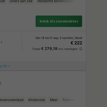
ust
Direct aan zee
Verwarmd binnenzwembad
Kinderclub
Bekijk alle accommodaties
Van 18 tot 21 sep, 3 nachten, Vanaf
€ 222
€ 279,18
Totaal
incl. toeslagen
s (1)
t
binnenzwembad
Kinderclub
Meer
Fietsverhuur
Waterattract