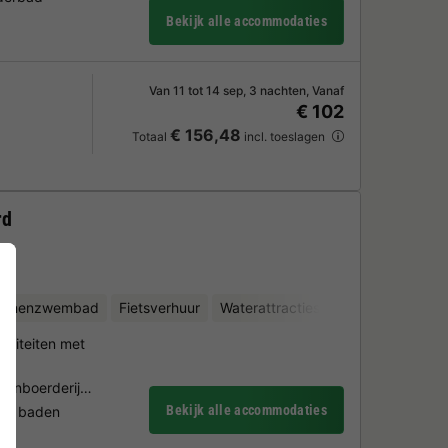
Bekijk alle accommodaties
Van 11 tot 14 sep, 3 nachten, Vanaf
€ 102
€ 156,48
Totaal
incl. toeslagen
rd
binnenzwembad
Fietsverhuur
Waterattracties
Manege
viteiten met
urenboerderij…
Bekijk alle accommodaties
de baden