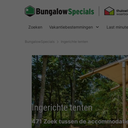
Zoeken
Vakantiebestemmingen
Last minut
BungalowSpecials
Ingerichte tenten
Ingerichte tenten
471 Zoek tussen de accommodatie