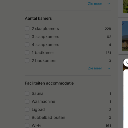
Zie meer
Aantal kamers
2 slaapkamers
228
3 slaapkamers
62
4 slaapkamers
4
1 badkamer
151
2 badkamers
3
Zie meer
Faciliteiten accommodatie
Sauna
1
Wasmachine
1
Ligbad
2
Bubbelbad buiten
3
Wi-Fi
161