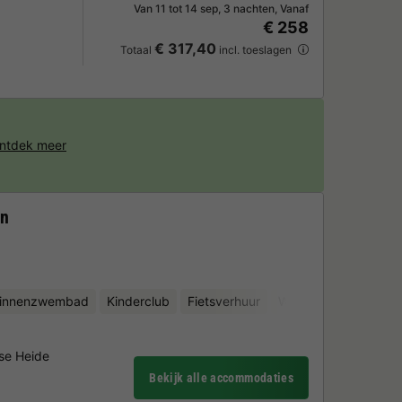
Van 11 tot 14 sep, 3 nachten, Vanaf
€ 258
€ 317,40
Totaal
incl. toeslagen
ntdek meer
en
binnenzwembad
Kinderclub
Fietsverhuur
Waterattracties
Mi
se Heide
Bekijk alle accommodaties