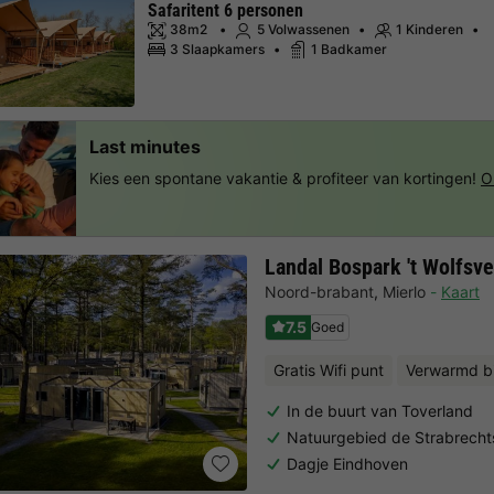
Safaritent 6 personen
38m2
5 Volwassenen
1 Kinderen
3 Slaapkamers
1 Badkamer
Last minutes
Kies een spontane vakantie & profiteer van kortingen!
O
Landal Bospark 't Wolfsv
Noord-brabant
,
Mierlo
Kaart
7.5
Goed
Gratis Wifi punt
Verwarmd 
In de buurt van Toverland
Natuurgebied de Strabrecht
Dagje Eindhoven