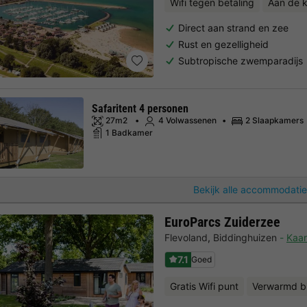
Wifi tegen betaling
Aan de k
Direct aan strand en zee
Rust en gezelligheid
Subtropische zwemparadijs
Safaritent 4 personen
27m2
4 Volwassenen
2 Slaapkamers
1 Badkamer
Bekijk alle accommodatie
EuroParcs Zuiderzee
Flevoland
,
Biddinghuizen
Kaar
7.1
Goed
Gratis Wifi punt
Verwarmd 