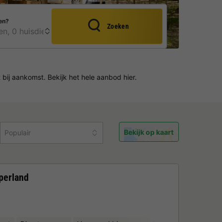
en?
Zoeken
bij aankomst. Bekijk het hele aanbod hier.
Bekijk op kaart
Populair
perland