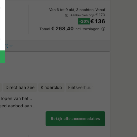
Van 6 tot 9 okt, 3 nachten, Vanaf
€ 170
Aanbevolen prijs:
€ 136
-20%
€ 268,40
Totaal
incl. toeslagen
s (1)
Direct aan zee
Kinderclub
Fietsverhuur
Minigolf
n lopen van het…
breed aanbod aan…
Bekijk alle accommodaties