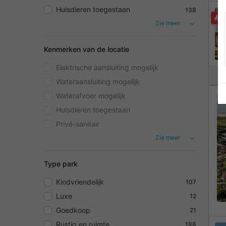
Huisdieren toegestaan
138
Z
Zie meer
Kenmerken van de locatie
Elektrische aansluiting mogelijk
Wateraansluiting mogelijk
Waterafvoer mogelijk
Huisdieren toegestaan
Privé-sanitair
Zie meer
Type park
Kindvriendelijk
107
Luxe
12
Goedkoop
21
Rustig en ruimte
188