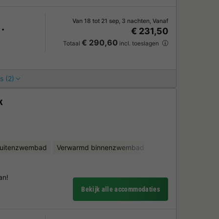
Van 18 tot 21 sep, 3 nachten, Vanaf
€ 231,50
€ 290,60
Totaal
incl. toeslagen
s (2)
k
uitenzwembad
Verwarmd binnenzwembad
Kinderclub
Fietsv
an!
Bekijk alle accommodaties