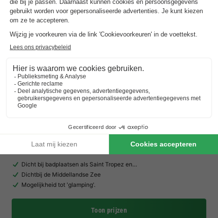
Camping RCN Domaine de la Noguière
★★★★
Provence-alpes-côte D'azur
,
Le Muy
Kaart
8.2
Zeer goed
Dicht bij badplaatsen als Saint Tropez en…
Dichtbij de Middellandse Zee
Mogelijkheid tot 'glamping'.
Toon prijzen