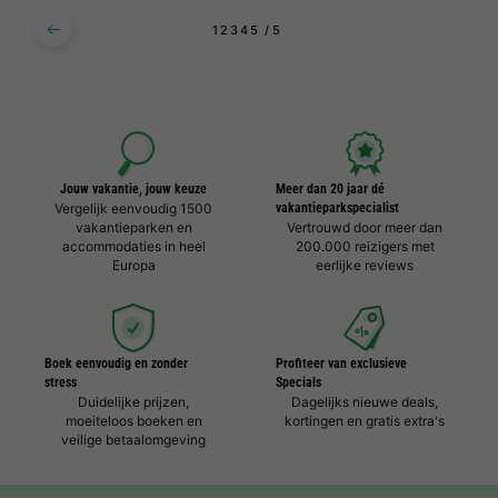
1
2
3
4
5
Jouw vakantie, jouw keuze
Meer dan 20 jaar dé
Vergelijk eenvoudig 1500
vakantieparkspecialist
vakantieparken en
Vertrouwd door meer dan
accommodaties in heel
200.000 reizigers met
Europa
eerlijke reviews
Boek eenvoudig en zonder
Profiteer van exclusieve
stress
Specials
Duidelijke prijzen,
Dagelijks nieuwe deals,
moeiteloos boeken en
kortingen en gratis extra's
veilige betaalomgeving