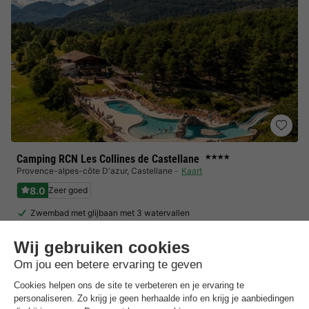
Camping RCN Les Collines de Castellane
★★★★
Provence-alpes-côte D'azur
,
Castellane
Kaart
8.0
Zeer goed
Zwembad met glijbaan met 3 watervallen
Avonturenpark met professionele gids
Buiten fitnessruimte en tennisbaan
Toon prijzen