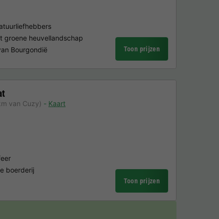
atuurliefhebbers
t groene heuvellandschap
Toon prijzen
 van Bourgondië
at
km van Cuzy)
Kaart
feer
e boerderij
Toon prijzen