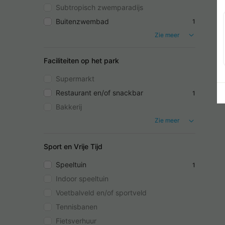
Subtropisch zwemparadijs
Buitenzwembad
1
Zie meer
Faciliteiten op het park
Supermarkt
Restaurant en/of snackbar
1
Bakkerij
Zie meer
Sport en Vrije Tijd
Speeltuin
1
Indoor speeltuin
Voetbalveld en/of sportveld
Tennisbanen
Fietsverhuur