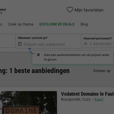
Mijn favorieten
es
Zoek op thema
EXCLUSIEVE DEALS
Blog
Wanneer vertrek je?
Hoeveel personen?
Kies een aankomstdatum om de prijzen weer
te geven
g: 1 beste aanbiedingen
Sorteer op
Vodatent Domaine le Faul
Bourgondië
,
Cuzy
Kaart