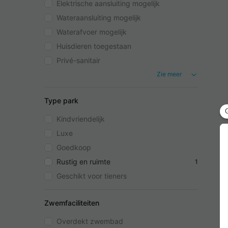
Elektrische aansluiting mogelijk
Wateraansluiting mogelijk
Waterafvoer mogelijk
Huisdieren toegestaan
Privé-sanitair
Zie meer
Type park
Kindvriendelijk
Luxe
Goedkoop
Rustig en ruimte
1
Geschikt voor tieners
Zwemfaciliteiten
Overdekt zwembad