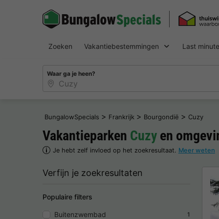
Zoeken
Vakantiebestemmingen
Last minut
Waar ga je heen?
>
>
>
BungalowSpecials
Frankrijk
Bourgondië
Cuzy
Vakantieparken
Cuzy
en omgevin
Je hebt zelf invloed op het zoekresultaat.
Meer weten
Verfijn je zoekresultaten
Populaire filters
Buitenzwembad
1