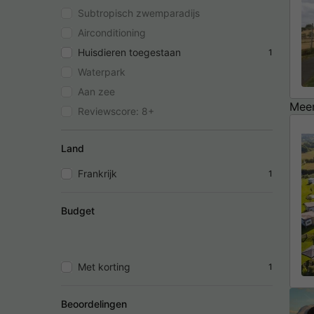
Subtropisch zwemparadijs
Airconditioning
Huisdieren toegestaan
1
Waterpark
Aan zee
Meer
Reviewscore: 8+
Land
Frankrijk
1
Budget
Met korting
1
Beoordelingen