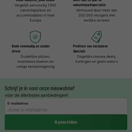
Jouw vakantie, jouw keuze
Meer dan 20 jaar dé
Vergelijk eenvoudig 1500
vakantieparkspecialist
vakantieparken en
Vertrouwd door meer dan
accommodaties in heel
200.000 reizigers met
Europa
eerlijke reviews
Boek eenvoudig en zonder
Profiteer van exclusieve
stress
Specials
Duidelijke prijzen,
Dagelijks nieuwe deals,
moeiteloos boeken en
kortingen en gratis extra's
veilige betaalomgeving
Schrijf je in voor onze nieuwsbrief
voor de allerbeste aanbiedingen!
E-mailadres
Aanmelden