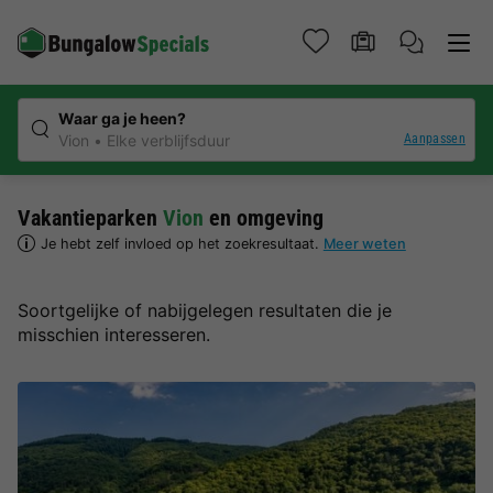
Waar ga je heen?
Aanpassen
Vion
Elke verblijfsduur
Vakantieparken
Vion
en omgeving
Je hebt zelf invloed op het zoekresultaat.
Meer weten
Soortgelijke of nabijgelegen resultaten die je
misschien interesseren.