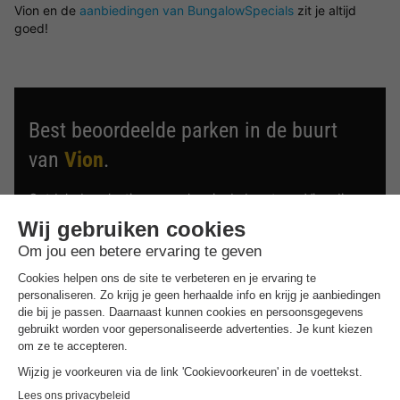
Vion en de
aanbiedingen van BungalowSpecials
zit je altijd
goed!
Best beoordeelde parken in de buurt
van
Vion
.
Ontdek de selectie van parken in de buurt van Vion die
door onze gasten als beste zijn beoordeeld