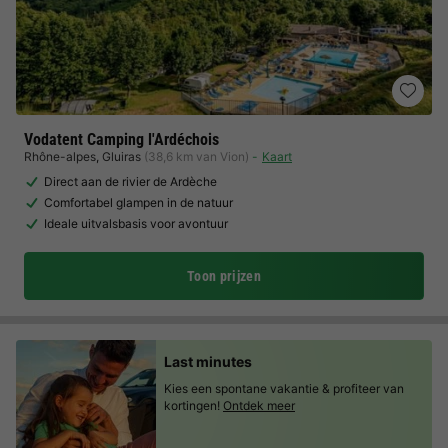
Vodatent Camping l'Ardéchois
Rhône-alpes
,
Gluiras
(38,6 km van Vion)
Kaart
Direct aan de rivier de Ardèche
Comfortabel glampen in de natuur
Ideale uitvalsbasis voor avontuur
Toon prijzen
Last minutes
Kies een spontane vakantie & profiteer van
kortingen!
Ontdek meer