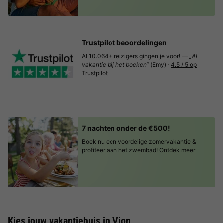
Trustpilot beoordelingen
Al 10.064+ reizigers gingen je voor! —
„Al
vakantie bij het boeken“
(Emy) ·
4.5 / 5 op
Trustpilot
7 nachten onder de €500!
Boek nu een voordelige zomervakantie &
profiteer aan het zwembad!
Ontdek meer
Kies jouw vakantiehuis in Vion