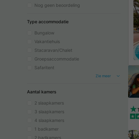
Nog geen beoordeling
Type accommodatie
Bungalow
Vakantiehuis
Stacaravan/Chalet
Groepsaccommodatie
Safaritent
Zie meer
Aantal kamers
2 slaapkamers
3 slaapkamers
4 slaapkamers
1 badkamer
2 badkamers