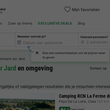
Mijn favorieten
es
Zoek op thema
EXCLUSIEVE DEALS
Blog
Wanneer vertrek je?
Hoeveel personen?
Kies een aankomstdatum om de prijzen weer
te geven
 Vincent sur Jard
r Jard
en omgeving
Sorteer op
tgelijke of nabijgelegen resultaten die je misschien interess
Camping RCN La Ferme du
Pays De La Loire
,
Coex
(33 km 
8.2
Zeer goed