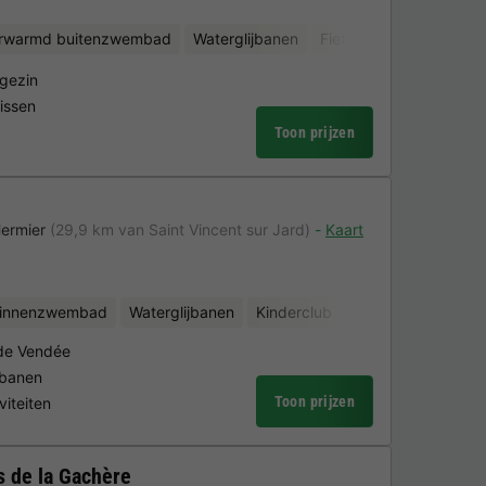
rwarmd buitenzwembad
Waterglijbanen
Fietsverhuur
 gezin
vissen
Toon prijzen
Hermier
(29,9 km van Saint Vincent sur Jard)
Kaart
binnenzwembad
Waterglijbanen
Kinderclub
Fietsverhuur
Min
 de Vendée
jbanen
Toon prijzen
viteiten
 de la Gachère