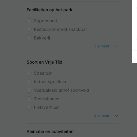
Faciliteiten op het park
Supermarkt
Restaurant en/of snackbar
Bakkerij
Zie meer
Sport en Vrije Tijd
Speeltuin
Indoor speeltuin
Voetbalveld en/of sportveld
Tennisbanen
Fietsverhuur
Zie meer
Animatie en activiteiten