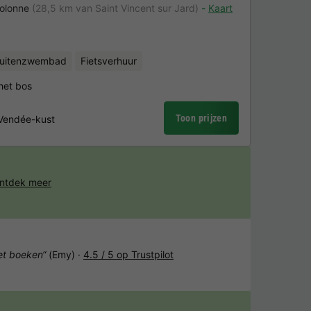
'olonne
(28,5 km van Saint Vincent sur Jard)
Kaart
uitenzwembad
Fietsverhuur
het bos
Toon prijzen
 Vendée-kust
ntdek meer
het boeken“
(Emy) ·
4.5 / 5 op Trustpilot