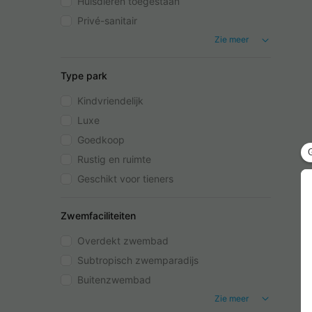
Huisdieren toegestaan
Privé-sanitair
Zie meer
Type park
Kindvriendelijk
Luxe
Goedkoop
Rustig en ruimte
Geschikt voor tieners
Zwemfaciliteiten
Overdekt zwembad
Subtropisch zwemparadijs
Buitenzwembad
Zie meer