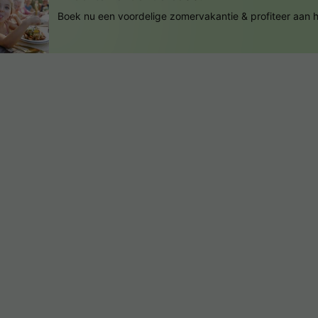
Boek nu een voordelige zomervakantie & profiteer aan