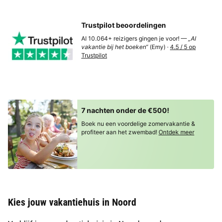
Trustpilot beoordelingen
Al 10.064+ reizigers gingen je voor! —
„Al
vakantie bij het boeken“
(Emy) ·
4.5 / 5 op
Trustpilot
7 nachten onder de €500!
Boek nu een voordelige zomervakantie &
profiteer aan het zwembad!
Ontdek meer
Kies jouw vakantiehuis in Noord