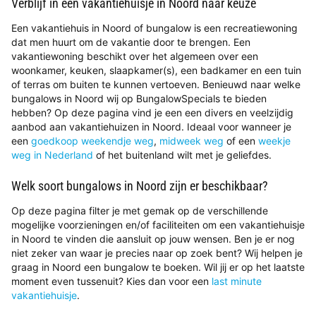
Verblijf in een vakantiehuisje in Noord naar keuze
Een vakantiehuis in Noord of bungalow is een recreatiewoning
dat men huurt om de vakantie door te brengen. Een
vakantiewoning beschikt over het algemeen over een
woonkamer, keuken, slaapkamer(s), een badkamer en een tuin
of terras om buiten te kunnen vertoeven. Benieuwd naar welke
bungalows in Noord wij op BungalowSpecials te bieden
hebben? Op deze pagina vind je een een divers en veelzijdig
aanbod aan vakantiehuizen in Noord. Ideaal voor wanneer je
een
goedkoop weekendje weg
,
midweek weg
of een
weekje
weg in Nederland
of het buitenland wilt met je geliefdes.
Welk soort bungalows in Noord zijn er beschikbaar?
Op deze pagina filter je met gemak op de verschillende
mogelijke voorzieningen en/of faciliteiten om een vakantiehuisje
in Noord te vinden die aansluit op jouw wensen. Ben je er nog
niet zeker van waar je precies naar op zoek bent? Wij helpen je
graag in Noord een bungalow te boeken. Wil jij er op het laatste
moment even tussenuit? Kies dan voor een
last minute
vakantiehuisje
.