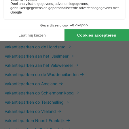
Vakantieparken in de Achterhoek
Vakantieparken in Twente
Vakantieparken op de Utrechtse Heuvelrug
Vakantieparken in het Vechtdal
Vakantieparken aan de Friese Meren
Vakantieparken op de Hondsrug
Vakantieparken aan het IJselmeer
Vakantieparken aan het Veluwemeer
Vakantieparken op de Waddeneilanden
Vakantieparken op Ameland
Vakantieparken op Schiermonnikoog
Vakantieparken op Terschelling
Vakantieparken op Vlieland
Vakantieparken Noord-Frankrijk