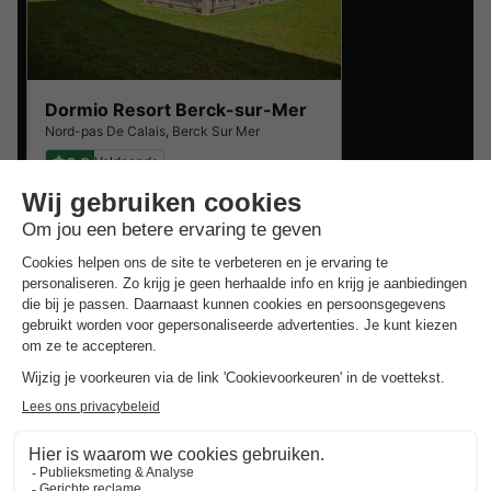
Dormio Resort Berck-sur-Mer
Nord-pas De Calais
,
Berck Sur Mer
6.9
Voldoende
Villa 4 personen
€ 225,50
Van 30 tot 31 jan, 1 nacht,
Vanaf
Dit is ook interessant
Vakantieparken in Zuid-Limburg