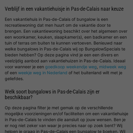
Verblijf in een vakantiehuisje in Pas-de-Calais naar keuze
Een vakantiehuis in Pas-de-Calais of bungalow is een
recreatiewoning dat men huurt om de vakantie door te
brengen. Een vakantiewoning beschikt over het algemeen over
een woonkamer, keuken, slaapkamer(s), een badkamer en een
tuin of terras om buiten te kunnen vertoeven. Benieuwd naar
welke bungalows in Pas-de-Calais wij op BungalowSpecials te
bieden hebben? Op deze pagina vind je een een divers en
veelzijdig aanbod aan vakantiehuizen in Pas-de-Calais. Ideaal
voor wanneer je een
goedkoop weekendje weg
,
midweek weg
of een
weekje weg in Nederland
of het buitenland wilt met je
geliefdes.
Welk soort bungalows in Pas-de-Calais zijn er
beschikbaar?
Op deze pagina filter je met gemak op de verschillende
mogelijke voorzieningen en/of faciliteiten om een vakantiehuisje
in Pas-de-Calais te vinden die aansluit op jouw wensen. Ben je
er nog niet zeker van waar je precies naar op zoek bent? Wij
helpen je graag in Pas-de-Calais een bungalow te boeken. Wil