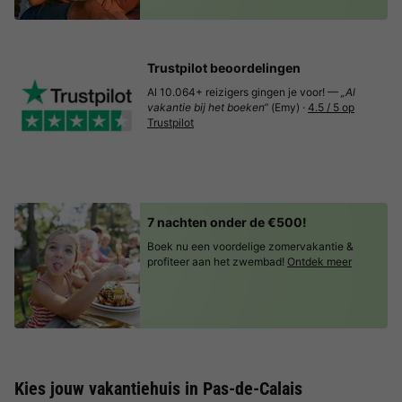
Trustpilot beoordelingen
Al 10.064+ reizigers gingen je voor! —
„Al
vakantie bij het boeken“
(Emy) ·
4.5 / 5 op
Trustpilot
7 nachten onder de €500!
Boek nu een voordelige zomervakantie &
profiteer aan het zwembad!
Ontdek meer
Kies jouw vakantiehuis in Pas-de-Calais