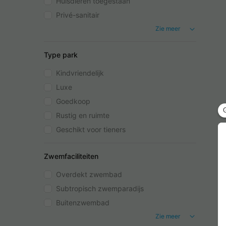
Huisdieren toegestaan
Privé-sanitair
Zie meer
Type park
Kindvriendelijk
Luxe
Goedkoop
Rustig en ruimte
Geschikt voor tieners
Zwemfaciliteiten
Overdekt zwembad
Subtropisch zwemparadijs
Buitenzwembad
Zie meer