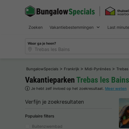
Zoeken
Vakantiebestemmingen
Last minut
Waar ga je heen?
>
>
>
BungalowSpecials
Frankrijk
Midi-Pyrénées
Trebas
Vakantieparken
Trebas les Bain
Je hebt zelf invloed op het zoekresultaat.
Meer weten
Verfijn je zoekresultaten
Populaire filters
Buitenzwembad