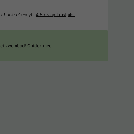
het boeken“
(Emy) ·
4.5 / 5 op Trustpilot
 het zwembad!
Ontdek meer