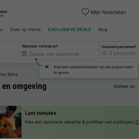
Mijn favorieten
es
Zoek op thema
EXCLUSIEVE DEALS
Blog
Wanneer vertrek je?
Hoeveel personen?
Kies een aankomstdatum om de prijzen weer
te geven
 les Bains
s
en omgeving
Sorteer op
Last minutes
Kies een spontane vakantie & profiteer van kortingen!
O