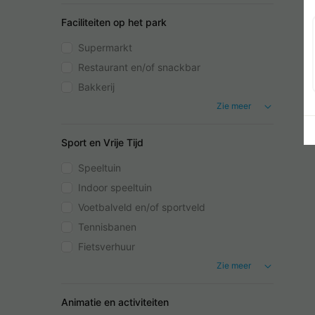
Faciliteiten op het park
Supermarkt
Restaurant en/of snackbar
Bakkerij
Zie meer
Sport en Vrije Tijd
Speeltuin
Indoor speeltuin
Voetbalveld en/of sportveld
Tennisbanen
Fietsverhuur
Zie meer
Animatie en activiteiten