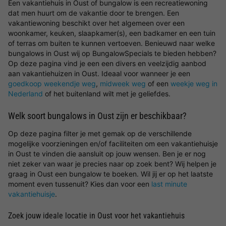
Een vakantiehuis in Oust of bungalow is een recreatiewoning
dat men huurt om de vakantie door te brengen. Een
vakantiewoning beschikt over het algemeen over een
woonkamer, keuken, slaapkamer(s), een badkamer en een tuin
of terras om buiten te kunnen vertoeven. Benieuwd naar welke
bungalows in Oust wij op BungalowSpecials te bieden hebben?
Op deze pagina vind je een een divers en veelzijdig aanbod
aan vakantiehuizen in Oust. Ideaal voor wanneer je een
goedkoop weekendje weg
,
midweek weg
of een
weekje weg in
Nederland
of het buitenland wilt met je geliefdes.
Welk soort bungalows in Oust zijn er beschikbaar?
Op deze pagina filter je met gemak op de verschillende
mogelijke voorzieningen en/of faciliteiten om een vakantiehuisje
in Oust te vinden die aansluit op jouw wensen. Ben je er nog
niet zeker van waar je precies naar op zoek bent? Wij helpen je
graag in Oust een bungalow te boeken. Wil jij er op het laatste
moment even tussenuit? Kies dan voor een
last minute
vakantiehuisje
.
Zoek jouw ideale locatie in Oust voor het vakantiehuis