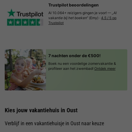
Trustpilot beoordelingen
Al 10.064+ reizigers gingen je voor! —
„Al
vakantie bij het boeken“
(Emy) ·
4.5 / 5 op
Trustpilot
7 nachten onder de €500!
Boek nu een voordelige zomervakantie &
profiteer aan het zwembad!
Ontdek meer
Kies jouw vakantiehuis in Oust
Verblijf in een vakantiehuisje in Oust naar keuze