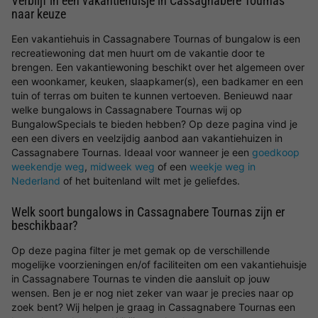
Verblijf in een vakantiehuisje in Cassagnabere Tournas
naar keuze
Een vakantiehuis in Cassagnabere Tournas of bungalow is een
recreatiewoning dat men huurt om de vakantie door te
brengen. Een vakantiewoning beschikt over het algemeen over
een woonkamer, keuken, slaapkamer(s), een badkamer en een
tuin of terras om buiten te kunnen vertoeven. Benieuwd naar
welke bungalows in Cassagnabere Tournas wij op
BungalowSpecials te bieden hebben? Op deze pagina vind je
een een divers en veelzijdig aanbod aan vakantiehuizen in
Cassagnabere Tournas. Ideaal voor wanneer je een
goedkoop
weekendje weg
,
midweek weg
of een
weekje weg in
Nederland
of het buitenland wilt met je geliefdes.
Welk soort bungalows in Cassagnabere Tournas zijn er
beschikbaar?
Op deze pagina filter je met gemak op de verschillende
mogelijke voorzieningen en/of faciliteiten om een vakantiehuisje
in Cassagnabere Tournas te vinden die aansluit op jouw
wensen. Ben je er nog niet zeker van waar je precies naar op
zoek bent? Wij helpen je graag in Cassagnabere Tournas een