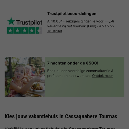
Trustpilot beoordelingen
Al 10.064+ reizigers gingen je voor! —
„Al
vakantie bij het boeken“
(Emy) ·
4.5 / 5 op
Trustpilot
7 nachten onder de €500!
Boek nu een voordelige zomervakantie &
profiteer aan het zwembad!
Ontdek meer
Kies jouw vakantiehuis in Cassagnabere Tournas