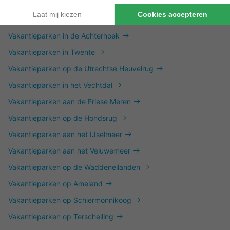
Vakantieparken in Zuid-Limburg
Vakantieparken in de Achterhoek
Vakantieparken in Twente
Vakantieparken op de Utrechtse Heuvelrug
Vakantieparken in het Vechtdal
Vakantieparken aan de Friese Meren
Vakantieparken op de Hondsrug
Vakantieparken aan het IJselmeer
Vakantieparken aan het Veluwemeer
Vakantieparken op de Waddeneilanden
Vakantieparken op Ameland
Vakantieparken op Schiermonnikoog
Vakantieparken op Terschelling