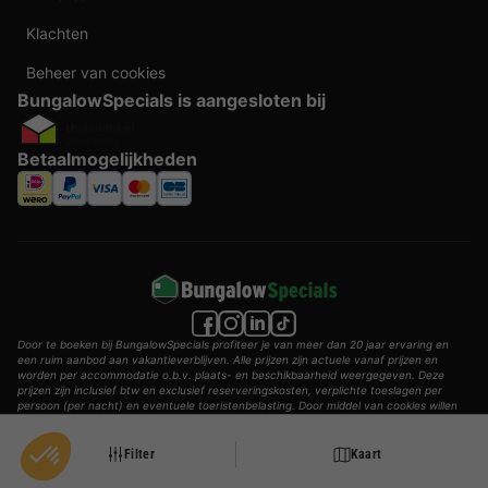
Klachten
Beheer van cookies
BungalowSpecials is aangesloten bij
Betaalmogelijkheden
Door te boeken bij BungalowSpecials profiteer je van meer dan 20 jaar ervaring en
een ruim aanbod aan vakantieverblijven. Alle prijzen zijn actuele vanaf prijzen en
worden per accommodatie o.b.v. plaats- en beschikbaarheid weergegeven. Deze
prijzen zijn inclusief btw en exclusief reserveringskosten, verplichte toeslagen per
persoon (per nacht) en eventuele toeristenbelasting. Door middel van cookies willen
wij je zo goed mogelijk van dienst zijn.
© 2002 - 2025 AddGuests B.V. Alle rechten voorbehouden.
Filter
Kaart