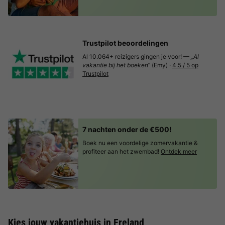
Trustpilot beoordelingen
Al 10.064+ reizigers gingen je voor! —
„Al
vakantie bij het boeken“
(Emy) ·
4.5 / 5 op
Trustpilot
7 nachten onder de €500!
Boek nu een voordelige zomervakantie &
profiteer aan het zwembad!
Ontdek meer
Kies jouw vakantiehuis in Freland