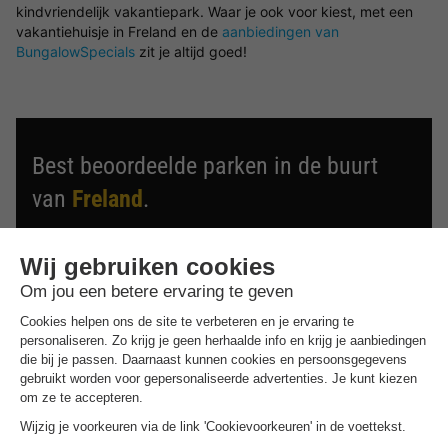
kindvriendelijk vakantiepark. Waar je ook voor kiest, met een
vakantiehuisje in Freland en de
aanbiedingen van
BungalowSpecials
zit je altijd goed!
Best beoordeelde parken in de buurt
van
Freland
.
Ontdek de selectie van parken in de buurt van Freland die
door onze gasten als beste zijn beoordeeld