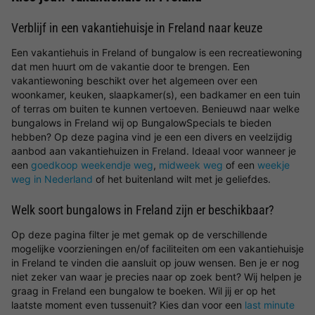
Verblijf in een vakantiehuisje in Freland naar keuze
Een vakantiehuis in Freland of bungalow is een recreatiewoning
dat men huurt om de vakantie door te brengen. Een
vakantiewoning beschikt over het algemeen over een
woonkamer, keuken, slaapkamer(s), een badkamer en een tuin
of terras om buiten te kunnen vertoeven. Benieuwd naar welke
bungalows in Freland wij op BungalowSpecials te bieden
hebben? Op deze pagina vind je een een divers en veelzijdig
aanbod aan vakantiehuizen in Freland. Ideaal voor wanneer je
een
goedkoop weekendje weg
,
midweek weg
of een
weekje
weg in Nederland
of het buitenland wilt met je geliefdes.
Welk soort bungalows in Freland zijn er beschikbaar?
Op deze pagina filter je met gemak op de verschillende
mogelijke voorzieningen en/of faciliteiten om een vakantiehuisje
in Freland te vinden die aansluit op jouw wensen. Ben je er nog
niet zeker van waar je precies naar op zoek bent? Wij helpen je
graag in Freland een bungalow te boeken. Wil jij er op het
laatste moment even tussenuit? Kies dan voor een
last minute