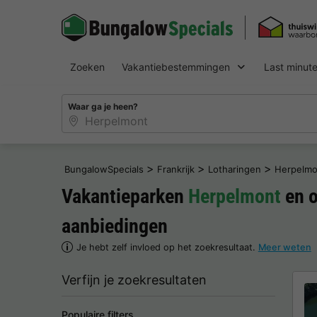
Zoeken
Vakantiebestemmingen
Last minut
Waar ga je heen?
>
>
>
BungalowSpecials
Frankrijk
Lotharingen
Herpelmo
Vakantieparken
Herpelmont
en o
aanbiedingen
Je hebt zelf invloed op het zoekresultaat.
Meer weten
Verfijn je zoekresultaten
Populaire filters