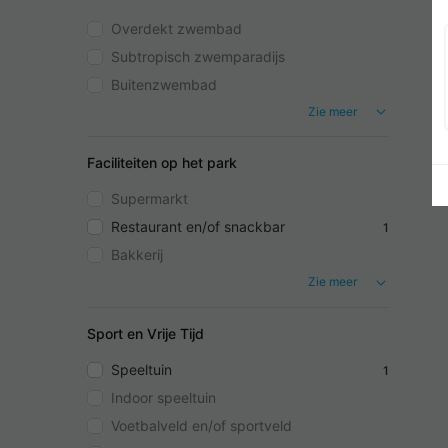
Overdekt zwembad
Subtropisch zwemparadijs
Buitenzwembad
Zie meer
Faciliteiten op het park
Supermarkt
Restaurant en/of snackbar
1
Bakkerij
Zie meer
Sport en Vrije Tijd
Speeltuin
1
Indoor speeltuin
Voetbalveld en/of sportveld