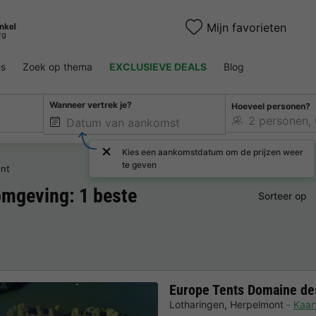
Mijn favorieten
es
Zoek op thema
EXCLUSIEVE DEALS
Blog
Wanneer vertrek je?
Hoeveel personen?
Kies een aankomstdatum om de prijzen weer
te geven
nt
mgeving: 1 beste
Sorteer op
Europe Tents Domaine de
Lotharingen
,
Herpelmont
Kaar