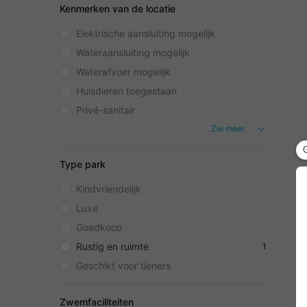
Kenmerken van de locatie
Elektrische aansluiting mogelijk
Wateraansluiting mogelijk
Waterafvoer mogelijk
Huisdieren toegestaan
Privé-sanitair
Zie meer
Type park
Kindvriendelijk
Luxe
Goedkoop
Rustig en ruimte
1
Geschikt voor tieners
Zwemfaciliteiten