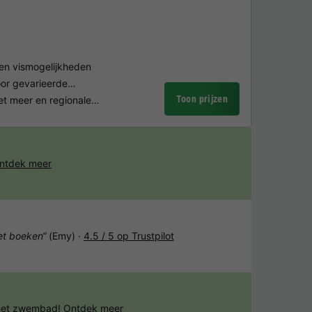
 en vismogelijkheden
oor gevarieerde…
Toon prijzen
het meer en regionale…
ntdek meer
het boeken“
(Emy) ·
4.5 / 5 op Trustpilot
 het zwembad!
Ontdek meer