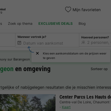
Mijn favorieten
es
Zoek op thema
EXCLUSIEVE DEALS
Blog
Wanneer vertrek je?
Hoeveel personen?
Kies een aankomstdatum om de prijzen weer
te geven
euvy sur Barangeon
ngeon
en omgeving
Sorteer op
tgelijke of nabijgelegen resultaten die je misschien interess
Center Parcs Les Hauts d
Centre-val De Loire
,
Chaumont 
Kaart