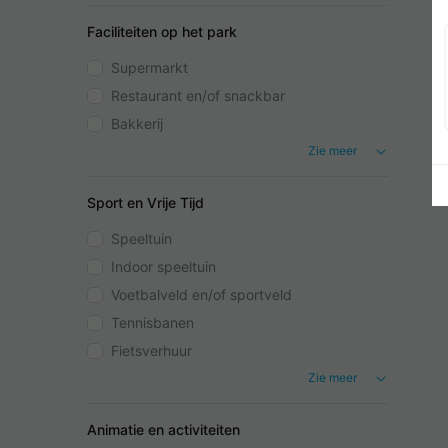
Faciliteiten op het park
Supermarkt
Restaurant en/of snackbar
Bakkerij
Zie meer
Sport en Vrije Tijd
Speeltuin
Indoor speeltuin
Voetbalveld en/of sportveld
Tennisbanen
Fietsverhuur
Zie meer
Animatie en activiteiten