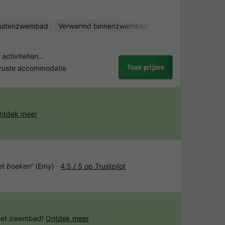
uitenzwembad
Verwarmd binnenzwembad
Waterglijbanen
Fi
 activiteiten…
Toon prijzen
eruste accommodatie
ntdek meer
het boeken“
(Emy) ·
4.5 / 5 op Trustpilot
 het zwembad!
Ontdek meer