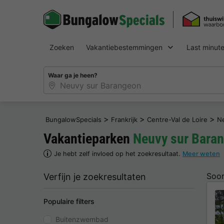
Zoeken
Vakantiebestemmingen
Last minut
Waar ga je heen?
>
>
>
BungalowSpecials
Frankrijk
Centre-Val de Loire
N
Vakantieparken
Neuvy sur Bara
Je hebt zelf invloed op het zoekresultaat.
Meer weten
Soor
Verfijn je zoekresultaten
Populaire filters
Buitenzwembad