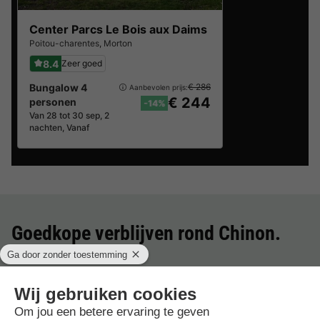
Center Parcs Le Bois aux Daims
Poitou-charentes
,
Morton
8.4
Zeer goed
Bungalow 4
€ 286
Aanbevolen prijs:
€ 244
personen
-14%
Van 28 tot 30 sep, 2
nachten, Vanaf
Goedkope verblijven rond
Chinon
.
Beste aanbieding
voor 3 overnachtingen