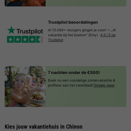
Trustpilot beoordelingen
Al 10.064+ reizigers gingen je voor! —
„Al
vakantie bij het boeken“
(Emy) ·
4.5 / 5 op
Trustpilot
7 nachten onder de €500!
Boek nu een voordelige zomervakantie &
profiteer aan het zwembad!
Ontdek meer
Kies jouw vakantiehuis in Chinon