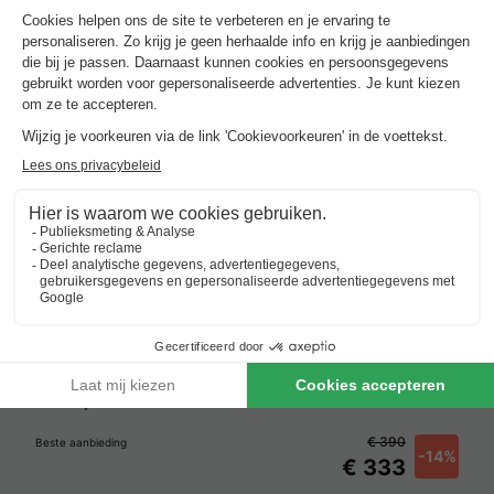
Center Parcs Le Bois aux Daims
Frankrijk
-
Poitou-charentes
-
Morton
€ 390
Beste aanbieding
-14%
€ 333
Verblijven met zwembad rond
Chinon
.
Beste aanbieding
voor 3 overnachtingen
Center Parcs Le Bois aux Daims
Frankrijk
-
Poitou-charentes
-
Morton
€ 390
Beste aanbieding
-14%
€ 333