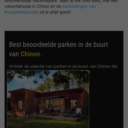
kindvriendelijk vakantiepark. Waar je ook voor kiest, met een
vakantiehuisje in Chinon en de
aanbiedingen van
BungalowSpecials
zit je altijd goed!
Best beoordeelde parken in de buurt
van
Chinon
.
Ontdek de selectie van parken in de buurt van Chinon die
door onze gasten als beste zijn beoordeeld