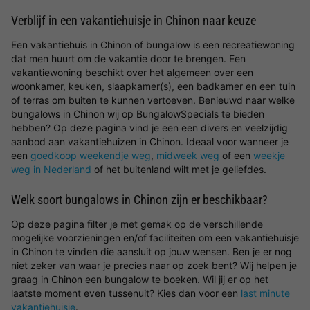
Verblijf in een vakantiehuisje in Chinon naar keuze
Een vakantiehuis in Chinon of bungalow is een recreatiewoning
dat men huurt om de vakantie door te brengen. Een
vakantiewoning beschikt over het algemeen over een
woonkamer, keuken, slaapkamer(s), een badkamer en een tuin
of terras om buiten te kunnen vertoeven. Benieuwd naar welke
bungalows in Chinon wij op BungalowSpecials te bieden
hebben? Op deze pagina vind je een een divers en veelzijdig
aanbod aan vakantiehuizen in Chinon. Ideaal voor wanneer je
een
goedkoop weekendje weg
,
midweek weg
of een
weekje
weg in Nederland
of het buitenland wilt met je geliefdes.
Welk soort bungalows in Chinon zijn er beschikbaar?
Op deze pagina filter je met gemak op de verschillende
mogelijke voorzieningen en/of faciliteiten om een vakantiehuisje
in Chinon te vinden die aansluit op jouw wensen. Ben je er nog
niet zeker van waar je precies naar op zoek bent? Wij helpen je
graag in Chinon een bungalow te boeken. Wil jij er op het
laatste moment even tussenuit? Kies dan voor een
last minute
vakantiehuisje
.