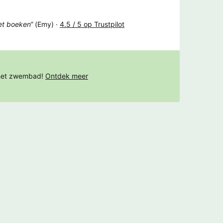
het boeken“
(Emy) ·
4.5 / 5 op Trustpilot
 het zwembad!
Ontdek meer