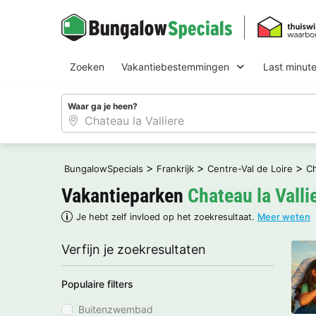
Zoeken
Vakantiebestemmingen
Last minut
Waar ga je heen?
>
>
>
BungalowSpecials
Frankrijk
Centre-Val de Loire
Ch
Vakantieparken
Chateau la Valli
Je hebt zelf invloed op het zoekresultaat.
Meer weten
Verfijn je zoekresultaten
Populaire filters
Buitenzwembad