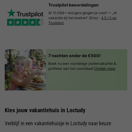
Trustpilot beoordelingen
Al 10.064+ reizigers gingen je voor! —
„Al
vakantie bij het boeken“
(Emy) ·
4.5 / 5 op
Trustpilot
7 nachten onder de €500!
Boek nu een voordelige zomervakantie &
profiteer aan het zwembad!
Ontdek meer
Kies jouw vakantiehuis in Loctudy
Verblijf in een vakantiehuisje in Loctudy naar keuze