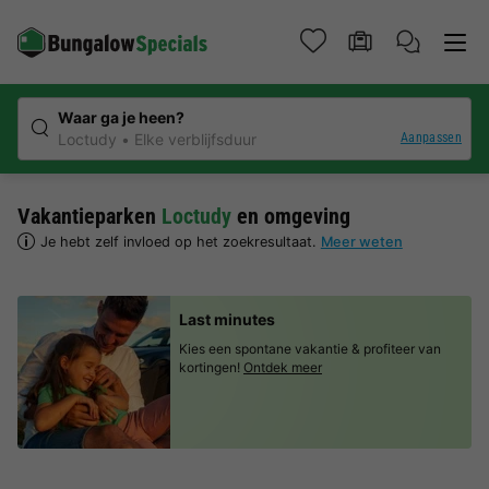
Waar ga je heen?
Aanpassen
Loctudy
Elke verblijfsduur
Vakantieparken
Loctudy
en omgeving
Je hebt zelf invloed op het zoekresultaat.
Meer weten
Last minutes
Kies een spontane vakantie & profiteer van
kortingen!
Ontdek meer