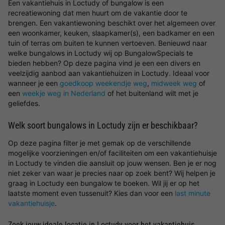
Een vakantiehuis in Loctudy of bungalow is een
recreatiewoning dat men huurt om de vakantie door te
brengen. Een vakantiewoning beschikt over het algemeen over
een woonkamer, keuken, slaapkamer(s), een badkamer en een
tuin of terras om buiten te kunnen vertoeven. Benieuwd naar
welke bungalows in Loctudy wij op BungalowSpecials te
bieden hebben? Op deze pagina vind je een een divers en
veelzijdig aanbod aan vakantiehuizen in Loctudy. Ideaal voor
wanneer je een
goedkoop weekendje weg
,
midweek weg
of
een
weekje weg in Nederland
of het buitenland wilt met je
geliefdes.
Welk soort bungalows in Loctudy zijn er beschikbaar?
Op deze pagina filter je met gemak op de verschillende
mogelijke voorzieningen en/of faciliteiten om een vakantiehuisje
in Loctudy te vinden die aansluit op jouw wensen. Ben je er nog
niet zeker van waar je precies naar op zoek bent? Wij helpen je
graag in Loctudy een bungalow te boeken. Wil jij er op het
laatste moment even tussenuit? Kies dan voor een
last minute
vakantiehuisje
.
Zoek jouw ideale locatie in Loctudy voor het vakantiehuis