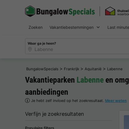
Zoeken
Vakantiebestemmingen
Last minut
Waar ga je heen?
>
>
>
BungalowSpecials
Frankrijk
Aquitanië
Labenne
Vakantieparken
Labenne
en omge
aanbiedingen
Je hebt zelf invloed op het zoekresultaat.
Meer weten
Verfijn je zoekresultaten
Populaire filters