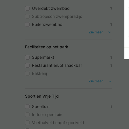
Overdekt zwembad
1
Subtropisch zwemparadijs
Buitenzwembad
1
Zie meer
Faciliteiten op het park
Supermarkt
1
Restaurant en/of snackbar
1
Bakkerij
Zie meer
Sport en Vrije Tijd
Speeltuin
1
Indoor speeltuin
Voetbalveld en/of sportveld