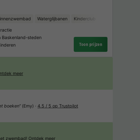
binnenzwembad
Waterglijbanen
Kinderclub
Fietsverhuur
Bin
ractie
en Baskenland-steden
Toon prijzen
kinderen
ntdek meer
het boeken“
(Emy) ·
4.5 / 5 op Trustpilot
 het zwembad!
Ontdek meer