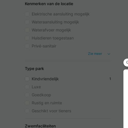
Kenmerken van de locatie
Elektrische aansluiting mogelijk
Wateraansluiting mogelijk
Waterafvoer mogelijk
Huisdieren toegestaan
Privé-sanitair
Zie meer
Type park
Kindvriendelijk
1
Luxe
Goedkoop
Rustig en ruimte
Geschikt voor tieners
Zwemfaciliteiten