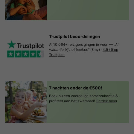
Trustpilot beoordelingen
Al 10.064+ reizigers gingen je voor! —
„Al
vakantie bij het boeken“
(Emy) ·
4.5 / 5 op
Trustpilot
7 nachten onder de €500!
Boek nu een voordelige zomervakantie &
profiteer aan het zwembad!
Ontdek meer