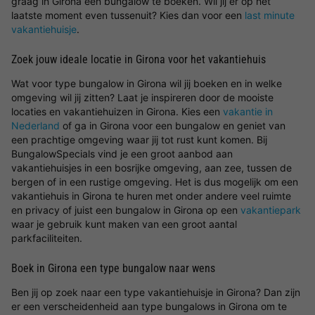
graag in Girona een bungalow te boeken. Wil jij er op het
laatste moment even tussenuit? Kies dan voor een
last minute
vakantiehuisje
.
Zoek jouw ideale locatie in Girona voor het vakantiehuis
Wat voor type bungalow in Girona wil jij boeken en in welke
omgeving wil jij zitten? Laat je inspireren door de mooiste
locaties en vakantiehuizen in Girona. Kies een
vakantie in
Nederland
of ga in Girona voor een bungalow en geniet van
een prachtige omgeving waar jij tot rust kunt komen. Bij
BungalowSpecials vind je een groot aanbod aan
vakantiehuisjes in een bosrijke omgeving, aan zee, tussen de
bergen of in een rustige omgeving. Het is dus mogelijk om een
vakantiehuis in Girona te huren met onder andere veel ruimte
en privacy of juist een bungalow in Girona op een
vakantiepark
waar je gebruik kunt maken van een groot aantal
parkfaciliteiten.
Boek in Girona een type bungalow naar wens
Ben jij op zoek naar een type vakantiehuisje in Girona? Dan zijn
er een verscheidenheid aan type bungalows in Girona om te