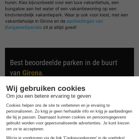
huren. Kies bijvoorbeeld voor een luxe vakantiehuis, een
bungalow aan het water of een vakantiewoning op een
kindvriendelijk vakantiepark. Waar je ook voor kiest, met een
vakantiehuisje in Girona en de
aanbiedingen van
BungalowSpecials
zit je altijd goed!
Best beoordeelde parken in de buurt
van
Girona
.
Ontdek de selectie van parken in de buurt van Girona die
door onze gasten als beste zijn beoordeeld