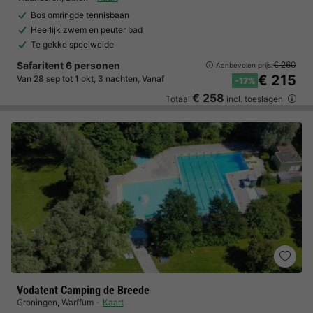
Bos omringde tennisbaan
Heerlijk zwem en peuter bad
Te gekke speelweide
Safaritent 6 personen
€ 260
Aanbevolen prijs:
€ 215
Van 28 sep tot 1 okt, 3 nachten, Vanaf
-17%
€ 258
Totaal
incl. toeslagen
Vodatent Camping de Breede
Groningen
,
Warffum
Kaart