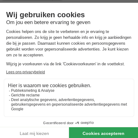
Gezinsvriendelijk zwembad & vrijetijdsactiviteiten
Plezier & spelletjes voor kinderen
Safaritent 4 personen
€ 290
Van 9 tot 12 sep, 3 nachten, Vanaf
€ 315
Totaal
incl. toeslagen
7 nachten onder de €500!
Boek nu een voordelige zomervakantie &
profiteer aan het zwembad!
Ontdek meer