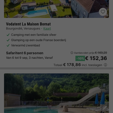
Vodatent La Maison Bornat
Bourgondië
,
Versaugues
Kaart
Camping met een familiale sfeer
Glamping op een oude Franse boerderij
Verwarmd zwembad
Safaritent 6 personen
€ 169,29
Aanbevolen prijs:
€ 152,36
Van 6 tot 9 sep, 3 nachten, Vanaf
-10%
€ 178,86
Totaal
incl. toeslagen