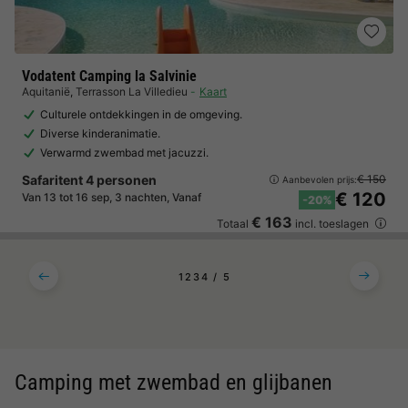
Vodatent Camping la Salvinie
Aquitanië
,
Terrasson La Villedieu
Kaart
Culturele ontdekkingen in de omgeving.
Diverse kinderanimatie.
Verwarmd zwembad met jacuzzi.
Safaritent 4 personen
€ 150
Aanbevolen prijs:
€ 120
Van 13 tot 16 sep, 3 nachten, Vanaf
-20%
€ 163
Totaal
incl. toeslagen
1
2
3
4
5
Camping met zwembad en glijbanen