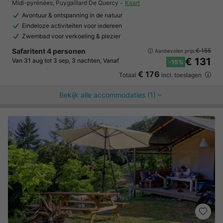
Midi-pyrénées
,
Puygaillard De Quercy
Kaart
Avontuur & ontspanning in de natuur
Eindeloze activiteiten voor iedereen
Zwembad voor verkoeling & plezier
Safaritent 4 personen
€ 155
Aanbevolen prijs:
€ 131
Van 31 aug tot 3 sep, 3 nachten, Vanaf
-15%
€ 176
Totaal
incl. toeslagen
Bekijk alle accommodaties (1)