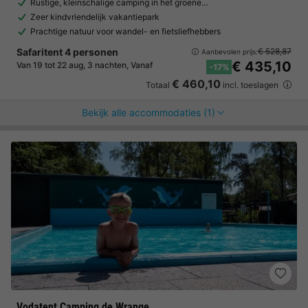
Rustige, kleinschalige camping in het groene…
Zeer kindvriendelijk vakantiepark
Prachtige natuur voor wandel- en fietsliefhebbers
Safaritent 4 personen
€ 528,87
Aanbevolen prijs:
€ 435,10
Van 19 tot 22 aug, 3 nachten, Vanaf
-17%
€ 460,10
Totaal
incl. toeslagen
Bekijk alle accommodaties (1)
Vodatent Camping de Wrange