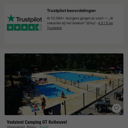
Trustpilot beoordelingen
Al 10.064+ reizigers gingen je voor! —
„Al
vakantie bij het boeken“
(Emy) ·
4.5 / 5 op
Trustpilot
Vodatent Camping GT Keiheuvel
Vlaanderen
,
Balen
Kaart