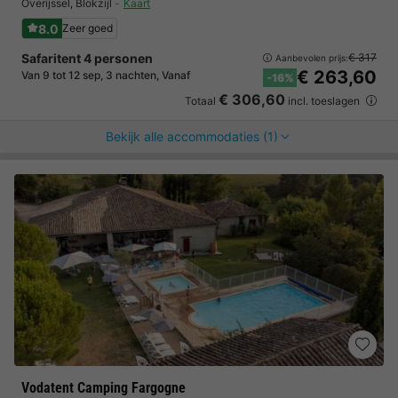
Overijssel
,
Blokzijl
Kaart
8.0
Zeer goed
Safaritent 4 personen
€ 317
Aanbevolen prijs:
€ 263,60
Van 9 tot 12 sep, 3 nachten, Vanaf
-16%
€ 306,60
Totaal
incl. toeslagen
Bekijk alle accommodaties (1)
Vodatent Camping Fargogne