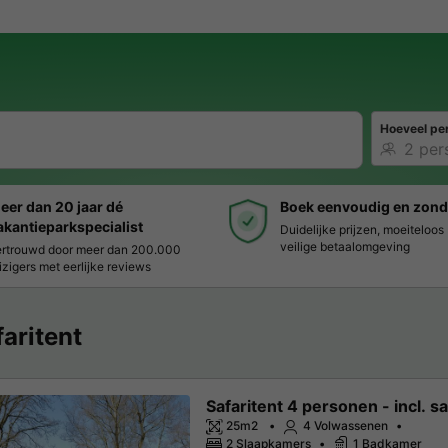
Hoeveel pe
eer dan 20 jaar dé
Boek eenvoudig en zond
akantieparkspecialist
Duidelijke prijzen, moeiteloo
veilige betaalomgeving
rtrouwd door meer dan 200.000
izigers met eerlijke reviews
faritent
Safaritent 4 personen - incl. sa
25m2
4 Volwassenen
2 Slaapkamers
1 Badkamer