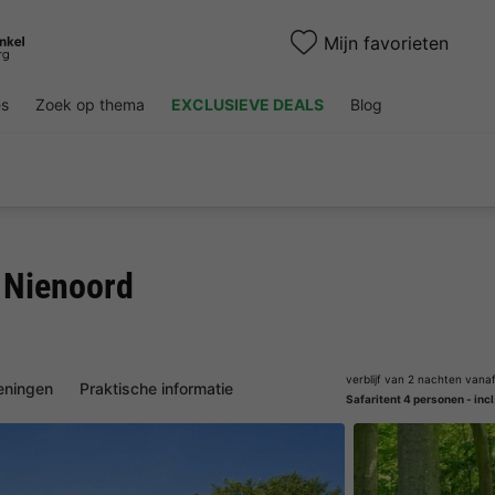
Mijn favorieten
es
Zoek op thema
EXCLUSIEVE DEALS
Blog
 Nienoord
verblijf van 2 nachten vana
eningen
Praktische informatie
Safaritent 4 personen - incl