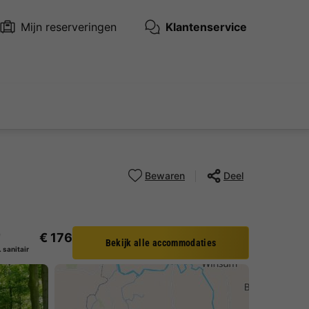
Mijn reserveringen
Klantenservice
Bewaren
Deel
€ 176
f
Bekijk alle accommodaties
. sanitair