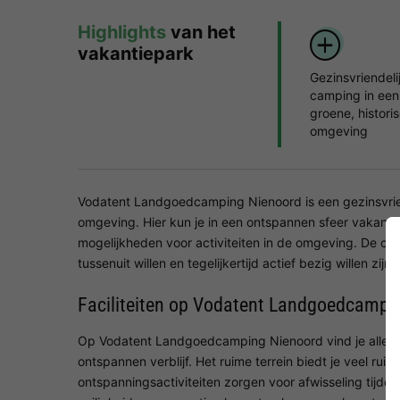
Highlights
van het
vakantiepark
Gezinsvriendeli
camping in een
groene, histori
omgeving
Vodatent Landgoedcamping Nienoord is een gezinsvrien
omgeving. Hier kun je in een ontspannen sfeer vakantie
mogelijkheden voor activiteiten in de omgeving. De ca
tussenuit willen en tegelijkertijd actief bezig willen zijn.
Faciliteiten op Vodatent Landgoedcampi
Op Vodatent Landgoedcamping Nienoord vind je alles 
ontspannen verblijf. Het ruime terrein biedt je veel ru
ontspanningsactiviteiten zorgen voor afwisseling tijde