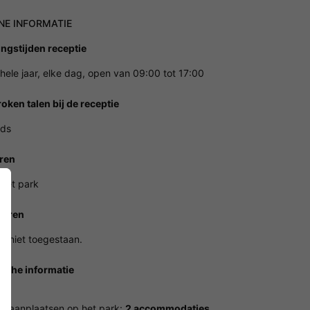
NE INFORMATIE
ngstijden receptie
hele jaar, elke dag, open van 09:00 tot 17:00
oken talen bij de receptie
nds
ren
 het park
ieren
n niet toegestaan.
ische informatie
ie
 staanplaatsen op het park:
2 accommodaties