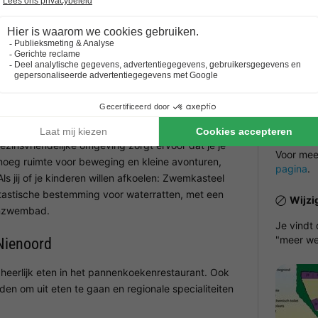
een sportveld voor actieve uurtjes. Een
NRA (v
 gasten. De rustige ligging maakt de camping
Betal
ndgoedcamping Nienoord
De betal
Na het a
. Speeltuinen nodigen uit tot klimmen, rennen en
en een fa
Let op: 
extra plezier en beweging. In het hoogseizoen is er
verblijf 
 zeer grote speeltuin zijn er ook kleinere
ezinsvriendelijke omgeving zorgt ervoor dat je je
Voor meer
enoeg ruimte voor beweging en kleine avonturen,
pagina
.
s jij of je kinderen willen afkoelen: Zwemkasteel
antastische bestemming voor waterratten, met een
Wijzi
enzwembad.
Je vindt
"meer we
Nienoord
e heerlijk eten in het pannenkoekenrestaurant. Ook
n om uit eten te gaan en regionale specialiteiten