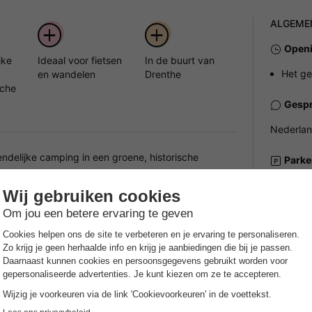
ALGEME
Openi
jke
Ideaal voor fietsen
In de buurt van
Het ge
en wandelen
Drenthe
sche
Gespr
Nederla
delijke camping in een groene, historische
Parke
 vieren, midden in de natuur en met volop
Buiten
mping is ideaal voor gezinnen die er samen even
Huisd
ng Nienoord
Huisdiere
wat je nodig hebt voor een aangenaam en
Prakt
imte om te ontspannen en te spelen. Diverse sport- en
Recept
ns je vakantie. Ook is er een EHBO-post voor extra
Aantal