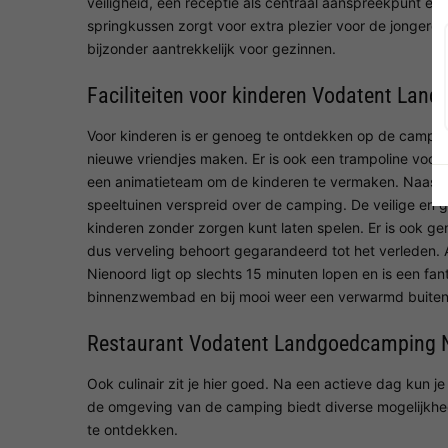
veiligheid, een receptie als centraal aanspreekpunt en 
springkussen zorgt voor extra plezier voor de jongere
bijzonder aantrekkelijk voor gezinnen.
Faciliteiten voor kinderen Vodatent La
Voor kinderen is er genoeg te ontdekken op de camping
nieuwe vriendjes maken. Er is ook een trampoline voor 
een animatieteam om de kinderen te vermaken. Naast de
speeltuinen verspreid over de camping. De veilige en g
kinderen zonder zorgen kunt laten spelen. Er is ook g
dus verveling behoort gegarandeerd tot het verleden. Al
Nienoord ligt op slechts 15 minuten lopen en is een f
binnenzwembad en bij mooi weer een verwarmd buit
Restaurant Vodatent Landgoedcamping 
Ook culinair zit je hier goed. Na een actieve dag kun j
de omgeving van de camping biedt diverse mogelijkhede
te ontdekken.