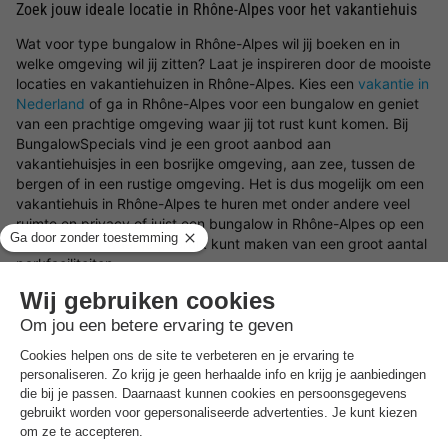
Zoek jouw ideale locatie in Rhône-Alpes voor het vakantiehuis
Wat voor type bungalow in Rhône-Alpes wil jij boeken en in
welke omgeving wil jij zitten? Laat je inspireren door de mooiste
locaties en vakantiehuizen in Rhône-Alpes. Kies een
vakantie in
Nederland
of ga in Rhône-Alpes voor een bungalow en geniet
van een prachtige omgeving waar jij tot rust kunt komen. Bij
BungalowSpecials vind je een groot aanbod aan
vakantiehuisjes in een bosrijke omgeving, aan zee, tussen de
bergen of in een rustige omgeving. Het is dus mogelijk om een
vakantiehuis in Rhône-Alpes te huren met onder andere veel
ruimte en privacy of juist een bungalow in Rhône-Alpes op een
vakantiepark
waar je gebruik kunt maken van een groot aantal
parkfaciliteiten.
Boek in Rhône-Alpes een type bungalow naar wens
Ben jij op zoek naar een type vakantiehuisje in Rhône-Alpes?
Dan zijn er een verscheidenheid aan type bungalows in Rhône-
Alpes om te huren. Kies bijvoorbeeld voor een luxe
vakantiehuis, een bungalow aan het water of een
vakantiewoning op een kindvriendelijk vakantiepark. Waar je
ook voor kiest, met een vakantiehuisje in Rhône-Alpes en de