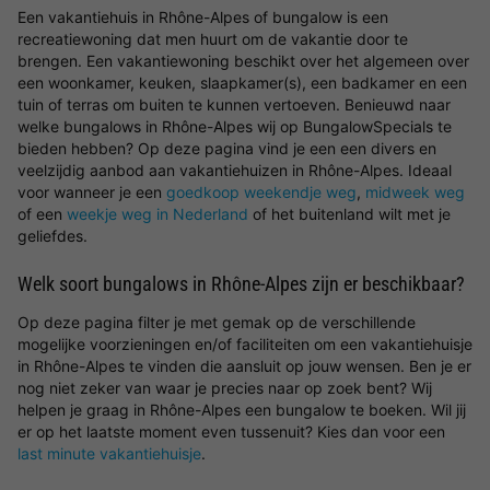
Een vakantiehuis in Rhône-Alpes of bungalow is een
recreatiewoning dat men huurt om de vakantie door te
brengen. Een vakantiewoning beschikt over het algemeen over
een woonkamer, keuken, slaapkamer(s), een badkamer en een
tuin of terras om buiten te kunnen vertoeven. Benieuwd naar
welke bungalows in Rhône-Alpes wij op BungalowSpecials te
bieden hebben? Op deze pagina vind je een een divers en
veelzijdig aanbod aan vakantiehuizen in Rhône-Alpes. Ideaal
voor wanneer je een
goedkoop weekendje weg
,
midweek weg
of een
weekje weg in Nederland
of het buitenland wilt met je
geliefdes.
Welk soort bungalows in Rhône-Alpes zijn er beschikbaar?
Op deze pagina filter je met gemak op de verschillende
mogelijke voorzieningen en/of faciliteiten om een vakantiehuisje
in Rhône-Alpes te vinden die aansluit op jouw wensen. Ben je er
nog niet zeker van waar je precies naar op zoek bent? Wij
helpen je graag in Rhône-Alpes een bungalow te boeken. Wil jij
er op het laatste moment even tussenuit? Kies dan voor een
last minute vakantiehuisje
.