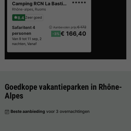
Camping RCN La Bastide en Ardèche
★★★★★
Rhône-alpes
,
Ruoms
8.4
Zeer goed
Safaritent 4
€ 172
Aanbevolen prijs:
€ 166,40
personen
-3%
Van 9 tot 11 sep, 2
nachten, Vanaf
Goedkope vakantieparken in
Rhône-
Alpes
Beste aanbieding
voor 3 overnachtingen