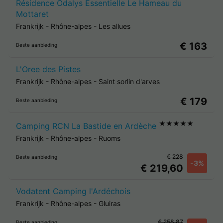
Résidence Odalys Essentielle Le Hameau du
Mottaret
Frankrijk
-
Rhône-alpes
-
Les allues
€ 163
Beste aanbieding
L'Oree des Pistes
Frankrijk
-
Rhône-alpes
-
Saint sorlin d'arves
€ 179
Beste aanbieding
★★★★★
Camping RCN La Bastide en Ardèche
Frankrijk
-
Rhône-alpes
-
Ruoms
€ 228
Beste aanbieding
-3%
€ 219,60
Vodatent Camping l'Ardéchois
Frankrijk
-
Rhône-alpes
-
Gluiras
€ 258,87
Beste aanbieding