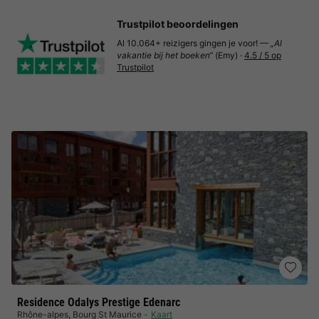
Trustpilot beoordelingen
Al 10.064+ reizigers gingen je voor! —
„Al
vakantie bij het boeken“
(Emy) ·
4.5 / 5 op
Trustpilot
Residence Odalys Prestige Edenarc
Rhône-alpes
,
Bourg St Maurice
Kaart