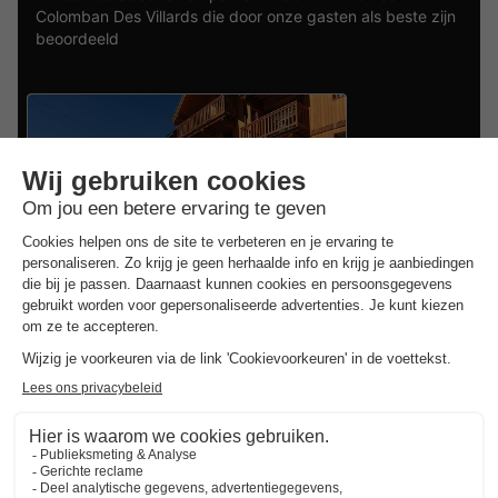
Colomban Des Villards die door onze gasten als beste zijn
beoordeeld
Résidence Odalys Le Hameau et les Chalets de la Vallée d'Or
Rhône-alpes
,
Valloire
APPARTEMENT 6 personen
€ 599
Van 20 tot 27 mrt, 7 nachten,
Vanaf