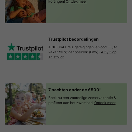
kortingen!
Ontdek meer
Trustpilot beoordelingen
Al 10.064+ reizigers gingen je voor! —
„Al
vakantie bij het boeken“
(Emy) ·
4.5 / 5 op
Trustpilot
7 nachten onder de €500!
Boek nu een voordelige zomervakantie &
profiteer aan het zwembad!
Ontdek meer