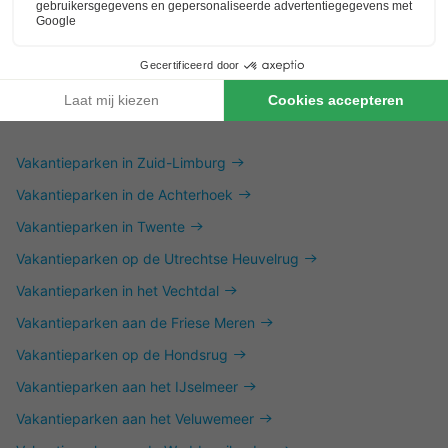
Dit is ook interessant
Vakantieparken in Zuid-Limburg
Vakantieparken in de Achterhoek
Vakantieparken in Twente
Vakantieparken op de Utrechtse Heuvelrug
Vakantieparken in het Vechtdal
Vakantieparken aan de Friese Meren
Vakantieparken op de Hondsrug
Vakantieparken aan het IJselmeer
Vakantieparken aan het Veluwemeer