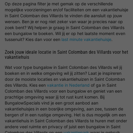
Op deze pagina filter je met gemak op de verschillende
mogelijke voorzieningen en/of faciliteiten om een vakantiehuisje
in Saint Colomban des Villards te vinden die aansluit op jouw
wensen. Ben je er nog niet zeker van waar je precies naar op
zoek bent? Wij helpen je graag in Saint Colomban des Villards
een bungalow te boeken. Wil jij er op het laatste moment even
tussenuit? Kies dan voor een
last minute vakantiehuisje
.
Zoek jouw ideale locatie in Saint Colomban des Villards voor het
vakantiehuis
Wat voor type bungalow in Saint Colomban des Villards wil jij
boeken en in welke omgeving wil jij zitten? Laat je inspireren
door de mooiste locaties en vakantiehuizen in Saint Colomban
des Villards. Kies een
vakantie in Nederland
of ga in Saint
Colomban des Villards voor een bungalow en geniet van een
prachtige omgeving waar jij tot rust kunt komen. Bij
BungalowSpecials vind je een groot aanbod aan
vakantiehuisjes in een bosrijke omgeving, aan zee, tussen de
bergen of in een rustige omgeving. Het is dus mogelijk om een
vakantiehuis in Saint Colomban des Villards te huren met onder
andere veel ruimte en privacy of juist een bungalow in Saint
Colomban des Villards op een
vakantiepark
waar je gebruik