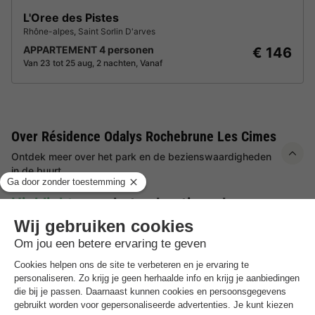
L'Oree des Pistes
Rhône-alpes
,
Saint Sorlin D'arves
APPARTEMENT 4 personen
€ 146
Van 23 tot 25 aug, 2 nachten, Vanaf
Over Résidence Odalys Rochebrune Les Cimes
Ontdek meer over het park en de bezienswaardigheden
in de buurt.
Highlights
van het vakantiepark
In het hart van het ski resort Orcieres Merlette
Verwarmd binnenzwembad en sauna