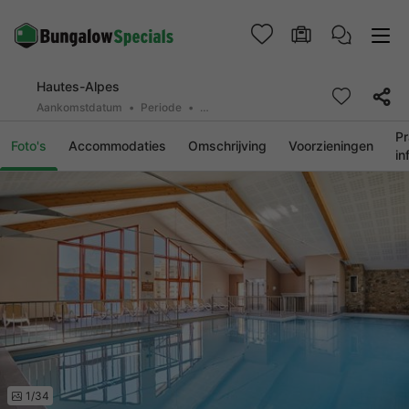
Hautes-Alpes
Aankomstdatum
Periode
2 personen, 0 huisdier
Pr
Foto's
Accommodaties
Omschrijving
Voorzieningen
in
1/34