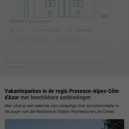
Studio 2 personen
22m2
2 Volwassenen
1 Badkamer
Huisdieren toegestaan *
Koffiezetapparaat
Vaatwasser
Koelkas
Meer weten
*Raadpleeg de details van de accommodatie voor de specifieke
voorwaarden.
Vakantieparken in de regio Provence-Alpes-Côte
d'Azur
met beschikbare aanbiedingen
Hier vind je een selectie van campings met accommodatie in
de buurt van de Résidence Odalys Rochebrune Les Cimes