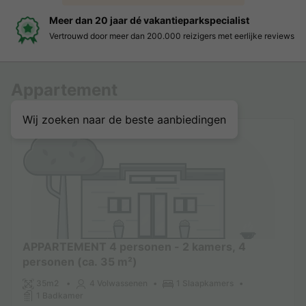
kantieparkspecialist
Boek eenvoudig en zon
.000 reizigers met eerlijke reviews
Duidelijke prijzen, moeitel
Appartement
Wij zoeken naar de beste aanbiedingen
APPARTEMENT 4 personen - 2 kamers, 4
personen (ca. 35 m²)
35m2
4 Volwassenen
1 Slaapkamers
1 Badkamer