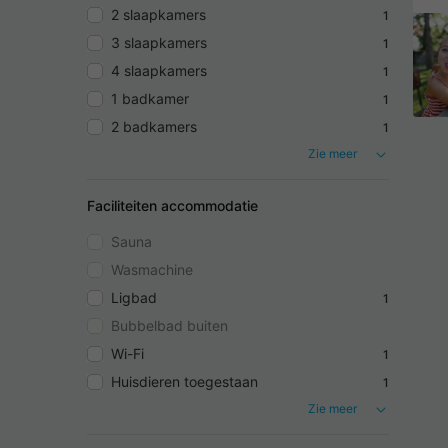
2 slaapkamers
1
3 slaapkamers
1
4 slaapkamers
1
1 badkamer
1
2 badkamers
1
Zie meer
Faciliteiten accommodatie
Sauna
Wasmachine
Ligbad
1
Bubbelbad buiten
Wi-Fi
1
Huisdieren toegestaan
1
Zie meer