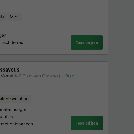
ub
Meer
gen
misch terras
Toon prijzen
assavous
 Vernet
(46,3 km van Orcieres)
Kaart
uitenzwembad
 meter hoogte
kanties
Toon prijzen
ng met ontspannen…