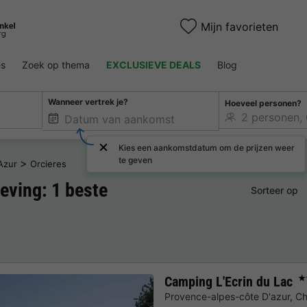
Mijn favorieten
es
Zoek op thema
EXCLUSIEVE DEALS
Blog
Wanneer vertrek je?
Hoeveel personen?
Kies een aankomstdatum om de prijzen weer
te geven
>
Azur
Orcieres
ving: 1 beste
Sorteer op
Camping L'Ecrin du Lac
★
Provence-alpes-côte D'azur
,
Ch