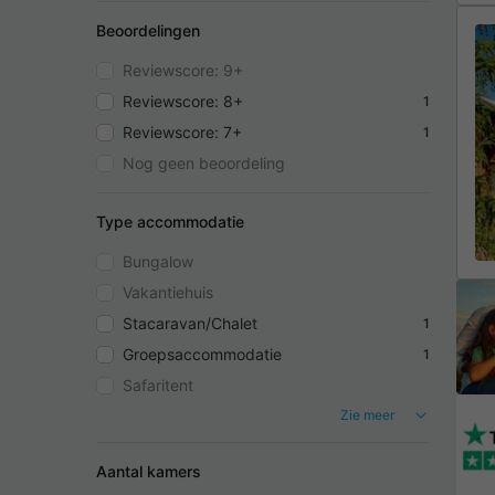
Beoordelingen
Reviewscore: 9+
Reviewscore: 8+
1
Reviewscore: 7+
1
Nog geen beoordeling
Type accommodatie
Bungalow
Vakantiehuis
Stacaravan/Chalet
1
Groepsaccommodatie
1
Safaritent
Zie meer
Aantal kamers