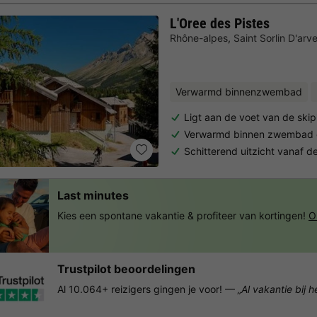
L'Oree des Pistes
Rhône-alpes
,
Saint Sorlin D'arv
Verwarmd binnenzwembad
Ligt aan de voet van de skip
Verwarmd binnen zwembad 
Schitterend uitzicht vanaf d
Last minutes
Kies een spontane vakantie & profiteer van kortingen!
O
Trustpilot beoordelingen
Al 10.064+ reizigers gingen je voor! —
„Al vakantie bij 