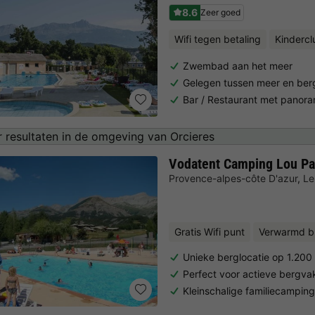
8.6
Zeer goed
Wifi tegen betaling
Kindercl
Zwembad aan het meer
Gelegen tussen meer en ber
Bar / Restaurant met panora
 resultaten in de omgeving van Orcieres
Vodatent Camping Lou P
Provence-alpes-côte D'azur
,
Le
Gratis Wifi punt
Verwarmd b
Unieke berglocatie op 1.200
Perfect voor actieve bergva
Kleinschalige familiecampi