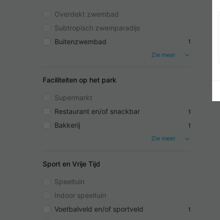
Overdekt zwembad
Subtropisch zwemparadijs
Buitenzwembad
1
Zie meer
Faciliteiten op het park
Supermarkt
Restaurant en/of snackbar
1
Bakkerij
1
Zie meer
Sport en Vrije Tijd
Speeltuin
Indoor speeltuin
Voetbalveld en/of sportveld
1