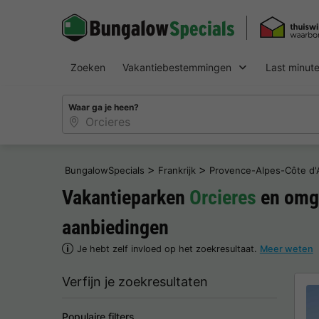
Zoeken
Vakantiebestemmingen
Last minut
Waar ga je heen?
>
>
BungalowSpecials
Frankrijk
Provence-Alpes-Côte d'
Vakantieparken
Orcieres
en omge
aanbiedingen
Je hebt zelf invloed op het zoekresultaat.
Meer weten
Verfijn je zoekresultaten
Populaire filters