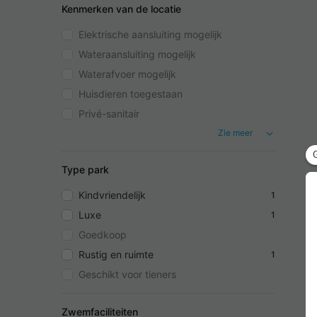
Kenmerken van de locatie
Elektrische aansluiting mogelijk
Wateraansluiting mogelijk
Waterafvoer mogelijk
Huisdieren toegestaan
Privé-sanitair
Zie meer
Type park
Kindvriendelijk
1
Luxe
1
Goedkoop
Rustig en ruimte
1
Geschikt voor tieners
Zwemfaciliteiten