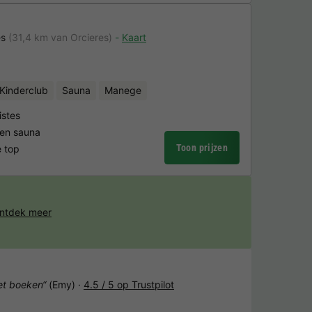
es
(31,4 km van Orcieres)
Kaart
Kinderclub
Sauna
Manege
istes
en sauna
Toon prijzen
e top
ntdek meer
het boeken“
(Emy) ·
4.5 / 5 op Trustpilot