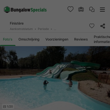
Finistère
Aankomstdatum
Periode
2 personen, 0 huisdier
Praktisch
Foto's
Omschrijving
Voorzieningen
Reviews
informatie
1/20