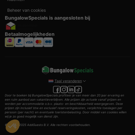
Beheer van cookies
BungalowSpecials is aangesloten bij
Betaalmogelijkheden
Taal veranderen
Door te boeken bij BungalowSpecials profiteer je van meer dan 20 jaar ervaring en
een ruim aanbod aan vakantieverblijven. Alle prijzen zijn actuele vanaf prijzen en
worden per accommodatie o.b.v. plaats- en beschikbaarheid weergegeven. Deze
prijzen zijn inclusief btw en exclusief reserveringskosten, verplichte toeslagen per
persoon (per nacht) en eventuele toeristenbelasting. Door middel van cookies willen
wij je zo goed mogelijk van dienst zijn.
© 2002 - 2025 AddGuests B.V. Alle rechten voorbehouden.