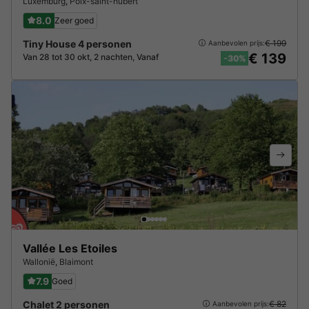
Luxemburg
,
Poix-saint-hubert
8.0
Zeer goed
Tiny House 4 personen
€ 199
Aanbevolen prijs:
€ 139
Van 28 tot 30 okt, 2 nachten, Vanaf
-30%
Vallée Les Etoiles
Wallonië
,
Blaimont
7.9
Goed
Chalet 2 personen
€ 82
Aanbevolen prijs: