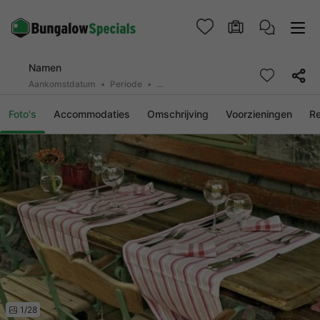
Namen
Aankomstdatum
Periode
2 personen, 0 huisdier
Foto's
Accommodaties
Omschrijving
Voorzieningen
R
1/28