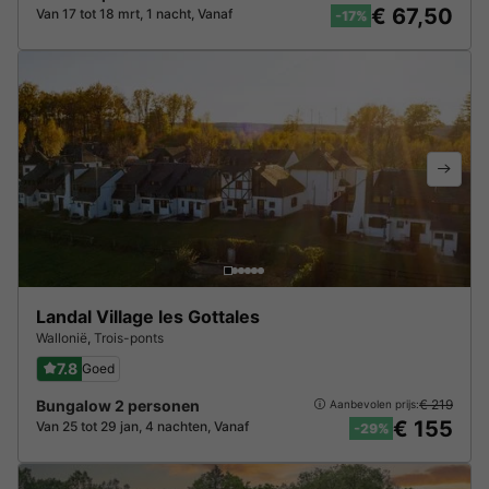
€ 67,50
Van 17 tot 18 mrt, 1 nacht, Vanaf
-17%
Landal Village les Gottales
Wallonië
,
Trois-ponts
7.8
Goed
Bungalow 2 personen
€ 219
Aanbevolen prijs:
€ 155
Van 25 tot 29 jan, 4 nachten, Vanaf
-29%