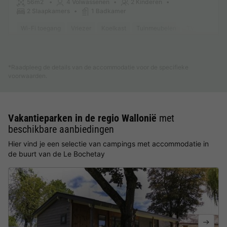
56m2
4 Volwassenen
2 Kinderen
2 Slaapkamers
1 Badkamer
Wi-Fi toegang
Vriezer
Koelkast
Tuinmeubelen
TV
Meer weten
*Raadpleeg de details van de accommodatie voor de specifieke
voorwaarden.
Vakantieparken in de regio Wallonië
met
beschikbare aanbiedingen
Hier vind je een selectie van campings met accommodatie in
de buurt van de Le Bochetay