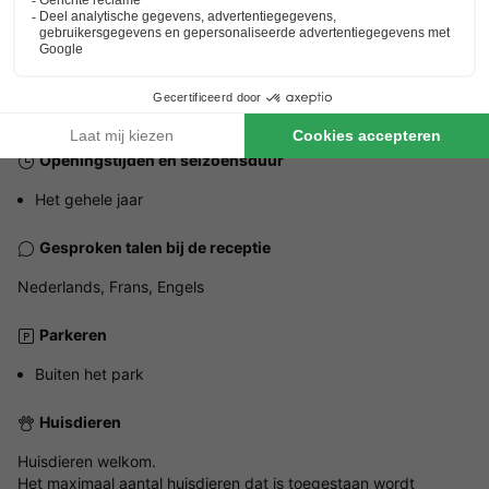
Station Marloie
13km
ALGEMENE INFORMATIE
Openingstijden en seizoensduur
Het gehele jaar
Gesproken talen bij de receptie
Nederlands, Frans, Engels
Parkeren
Buiten het park
Huisdieren
Huisdieren welkom.
Het maximaal aantal huisdieren dat is toegestaan wordt