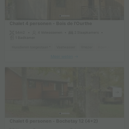
Chalet 4 personen - Bois de l'Ourthe
54m2
4 Volwassenen
2 Slaapkamers
1 Badkamer
Huisdieren toegestaan *
Vaatwasser
Vriezer
Koelkast
Tuinm
Meer weten
Chalet 6 personen - Bochetay 12 (4+2)