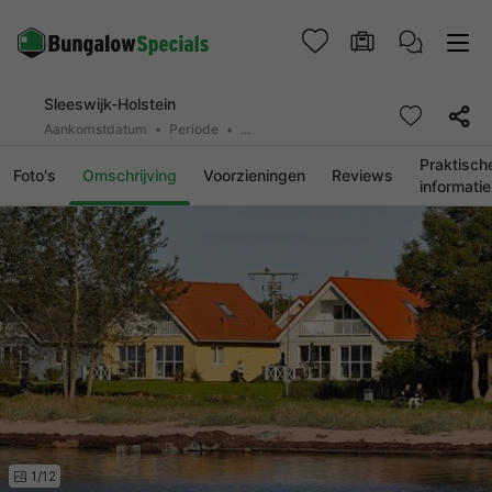
Sleeswijk-Holstein
Aankomstdatum
Periode
2 personen, 0 huisdier
Praktisch
Foto's
Omschrijving
Voorzieningen
Reviews
informatie
1/12