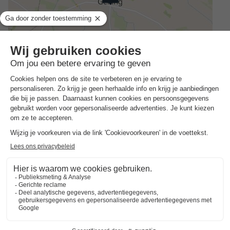
Adres
An de Diek 10
ALGEMENE INFORMATIE
Openingstijden en seizoensduur
Het gehele jaar
Gesproken talen bij de receptie
Engels, Duits
Huisdieren