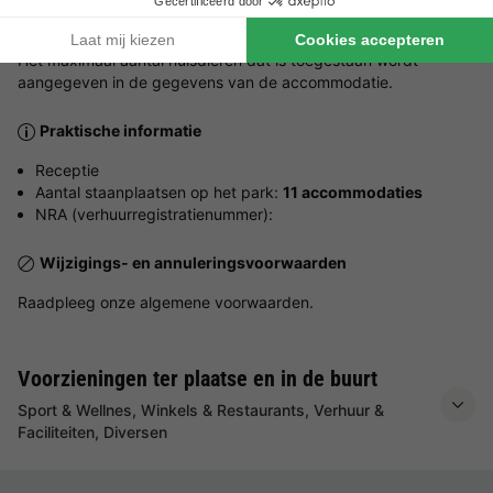
Huisdieren welkom.
Het maximaal aantal huisdieren dat is toegestaan wordt
aangegeven in de gegevens van de accommodatie.
Praktische informatie
Receptie
Aantal staanplaatsen op het park:
11 accommodaties
NRA (verhuurregistratienummer):
Wijzigings- en annuleringsvoorwaarden
Raadpleeg onze algemene voorwaarden.
Voorzieningen ter plaatse en in de buurt
Sport & Wellnes, Winkels & Restaurants, Verhuur &
Faciliteiten, Diversen