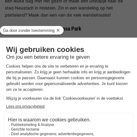
een leuke dag met het gezin of maak een uitstapje naar de
stad Neustadt in Holstein. Zin in een wandeling op het
platteland? Maak dan een van de vele wandelroutes!
Faciliteiten van Landal Hansa Park
Landal Hansa Park is ideaal gelegen aan de Oostzee, dus een
dagje strand is een must. Hier kun je leren (kite)surfen, maar
waterskiën op de Süseler See is ook mogelijk. Op een
steenworp afstand van het Hansapark Resort am Meer ligt het
themapark Hansa-Park, dat een geweldige ervaring biedt voor
jong en oud! De omgeving is perfect om te voet of op de fiets
te verkennen.
Kinderfaciliteiten in Landal Hansa Park
Kinderen zullen zich prima vermaken tijdens een dagje strand.
Landal Hansa Park is ideaal omdat het direct naast Hansa Park
ligt. Jij en je gezin zullen hier een geweldige dag beleven!
Landal Hansa Park restaurants