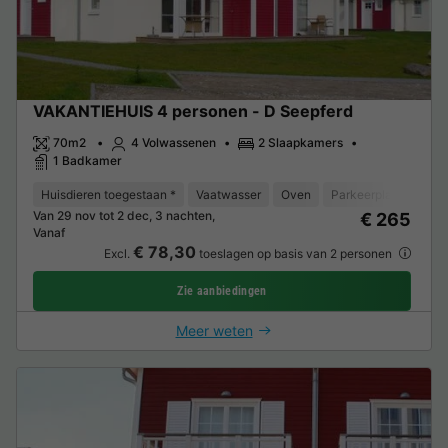
VAKANTIEHUIS 4 personen - D Seepferd
70m2
4 Volwassenen
2 Slaapkamers
1 Badkamer
Huisdieren toegestaan *
Vaatwasser
Oven
Parkeerplaats
TV
Van 29 nov tot 2 dec, 3 nachten,
€ 265
Vanaf
€ 78,30
Excl.
toeslagen op basis van 2 personen
Zie aanbiedingen
Meer weten