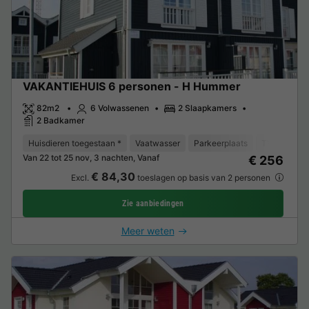
VAKANTIEHUIS 6 personen - H Hummer
82m2
6 Volwassenen
2 Slaapkamers
2 Badkamer
Huisdieren toegestaan *
Vaatwasser
Parkeerplaats
TV
Wasm
Van 22 tot 25 nov, 3 nachten, Vanaf
€ 256
€ 84,30
Excl.
toeslagen op basis van 2 personen
Zie aanbiedingen
Meer weten