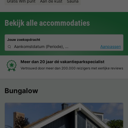
Gratis Wifi punt
Aan de kust
Sauna
Bekijk alle accommodaties
Jouw zoekopdracht
Aankomstdatum
(
Periode
),
2 personen, 0 huisdier
Aanpassen
Boek eenvoudig en zonder stress
 reviews
Duidelijke prijzen, moeiteloos boeken en veilige betaal
Bungalow