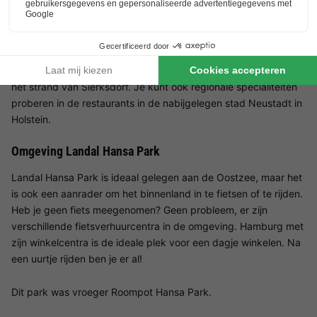
Voor een gezellig etentje met het gezin kun je natuurlijk in je
comfortabele bungalow blijven. Maar we raden je ook aan om
uit eten te gaan in de buurt, bijvoorbeeld bij Hansa Park. Er zijn
verschillende restaurants die vers gevangen vis serveren aan
het strand van Sierksdorf. Je kunt ook regionale specialiteiten
proberen in de restaurants in de nabijgelegen stad Neustadt in
Holstein.
Omgeving Landal Hansa Park
Landal Hansa Park is ideaal gelegen aan de Oostzee, maar het
is ook een aanrader om het binnenland in te fietsen of te rijden.
Heb je geen fiets meegenomen? Geen probleem, er zijn
verschillende fietsverhuurcentra in de omgeving. Hamburg met
zijn winkelcentra is de ideale plek voor een dagje winkelen. Na
een uurtje rijden ben je er al!
Dit park was vroeger Roompot Hansa Park.