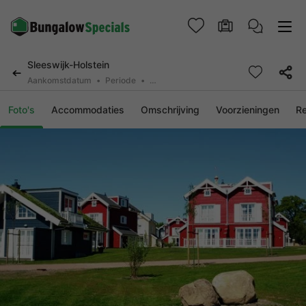
Sleeswijk-Holstein
Aankomstdatum
Periode
2 personen, 0 huisdier
Foto's
Accommodaties
Omschrijving
Voorzieningen
R