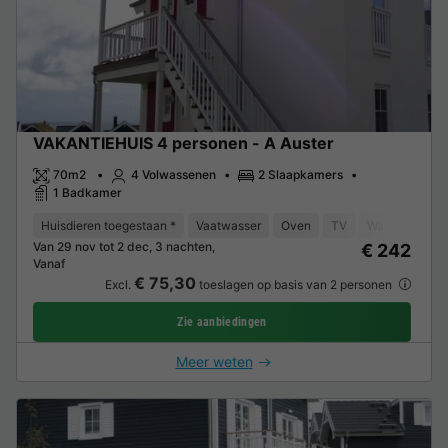
VAKANTIEHUIS 4 personen - A Auster
70m2
4 Volwassenen
2 Slaapkamers
1 Badkamer
Huisdieren toegestaan *
Vaatwasser
Oven
TV
Wasmachine
Van 29 nov tot 2 dec, 3 nachten,
€ 242
Vanaf
€ 75,30
Excl.
toeslagen op basis van 2 personen
Zie aanbiedingen
Meer weten