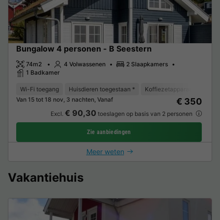
Bungalow 4 personen - B Seestern
74m2
4 Volwassenen
2 Slaapkamers
1 Badkamer
Wi-Fi toegang
Huisdieren toegestaan *
Koffiezetapparaat
Vaat
Van 15 tot 18 nov, 3 nachten, Vanaf
€ 350
€ 90,30
Excl.
toeslagen op basis van 2 personen
Zie aanbiedingen
Meer weten
Vakantiehuis