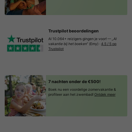
Trustpilot beoordelingen
Al 10.064+ reizigers gingen je voor! —
„Al
vakantie bij het boeken“
(Emy) ·
4.5 / 5 op
Trustpilot
7 nachten onder de €500!
Boek nu een voordelige zomervakantie &
profiteer aan het zwembad!
Ontdek meer