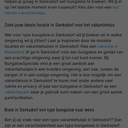
helpen je graag in Sierksdorf een bungalow te boeken. Wil jij er
op het laatste moment even tussenuit? Kies dan voor een
last
minute vakantiehuisje
.
Zoek jouw ideale locatie in Sierksdorf voor het vakantiehuis
Wat voor type bungalow in Sierksdorf wil jij boeken en in welke
omgeving wil jij zitten? Laat je inspireren door de mooiste
locaties en vakantiehuizen in Sierksdorf. Kies een
vakantie in
Nederland
of ga in Sierksdorf voor een bungalow en geniet van
een prachtige omgeving waar jij tot rust kunt komen. Bij
BungalowSpecials vind je een groot aanbod aan
vakantiehuisjes in een bosrijke omgeving, aan zee, tussen de
bergen of in een rustige omgeving. Het is dus mogelijk om een
vakantiehuis in Sierksdorf te huren met onder andere veel
ruimte en privacy of juist een bungalow in Sierksdorf op een
vakantiepark
waar je gebruik kunt maken van een groot aantal
parkfaciliteiten.
Boek in Sierksdorf een type bungalow naar wens
Ben jij op zoek naar een type vakantiehuisje in Sierksdorf? Dan
zijn er een verscheidenheid aan type bungalows in Sierksdorf