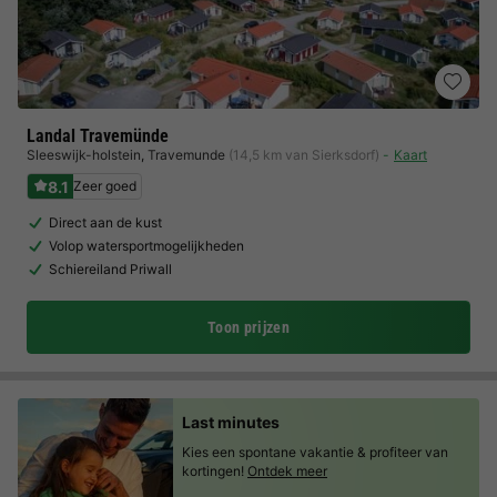
Landal Travemünde
Sleeswijk-holstein
,
Travemunde
(14,5 km van Sierksdorf)
Kaart
8.1
Zeer goed
Direct aan de kust
Volop watersportmogelijkheden
Schiereiland Priwall
Toon prijzen
Last minutes
Kies een spontane vakantie & profiteer van
kortingen!
Ontdek meer