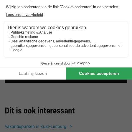
Landal Travemünde
Sleeswijk-holstein
,
Travemunde
8.1
Zeer goed
APPARTEMENT 4
Aanbevolen
€ 179
prijs:
personen
€ 139
-22%
Van 1 tot 4 dec, 3
nachten, Vanaf
Dit is ook interessant
Vakantieparken in Zuid-Limburg