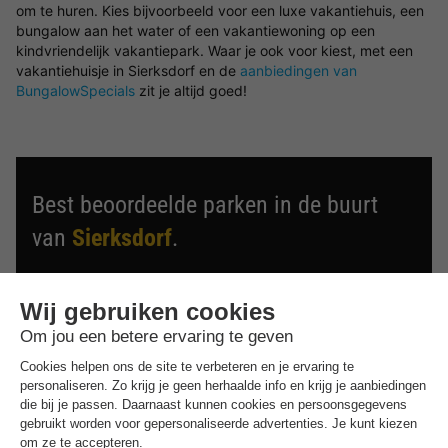
om te huren. Kies bijvoorbeeld voor een luxe vakantiehuis, een
bungalow aan het water of een vakantiewoning op een
kindvriendelijk vakantiepark. Waar je ook voor kiest, met een
vakantiehuisje in Sierksdorf en de
aanbiedingen van
BungalowSpecials
zit je altijd goed!
Best beoordeelde parken in de buurt
van
Sierksdorf
.
Ontdek de selectie van parken in de buurt van Sierksdorf
die door onze gasten als beste zijn beoordeeld