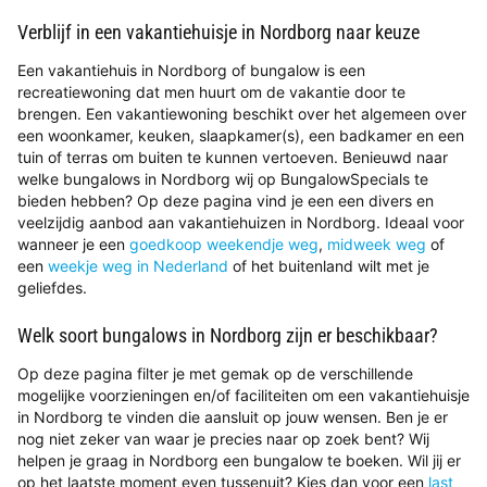
Verblijf in een vakantiehuisje in Nordborg naar keuze
Een vakantiehuis in Nordborg of bungalow is een
recreatiewoning dat men huurt om de vakantie door te
brengen. Een vakantiewoning beschikt over het algemeen over
een woonkamer, keuken, slaapkamer(s), een badkamer en een
tuin of terras om buiten te kunnen vertoeven. Benieuwd naar
welke bungalows in Nordborg wij op BungalowSpecials te
bieden hebben? Op deze pagina vind je een een divers en
veelzijdig aanbod aan vakantiehuizen in Nordborg. Ideaal voor
wanneer je een
goedkoop weekendje weg
,
midweek weg
of
een
weekje weg in Nederland
of het buitenland wilt met je
geliefdes.
Welk soort bungalows in Nordborg zijn er beschikbaar?
Op deze pagina filter je met gemak op de verschillende
mogelijke voorzieningen en/of faciliteiten om een vakantiehuisje
in Nordborg te vinden die aansluit op jouw wensen. Ben je er
nog niet zeker van waar je precies naar op zoek bent? Wij
helpen je graag in Nordborg een bungalow te boeken. Wil jij er
op het laatste moment even tussenuit? Kies dan voor een
last