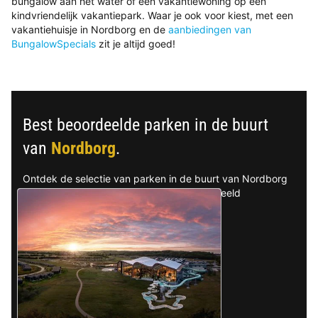
bungalow aan het water of een vakantiewoning op een
kindvriendelijk vakantiepark. Waar je ook voor kiest, met een
vakantiehuisje in Nordborg en de
aanbiedingen van
BungalowSpecials
zit je altijd goed!
Best beoordeelde parken in de buurt
van
Nordborg
.
Ontdek de selectie van parken in de buurt van Nordborg
die door onze gasten als beste zijn beoordeeld