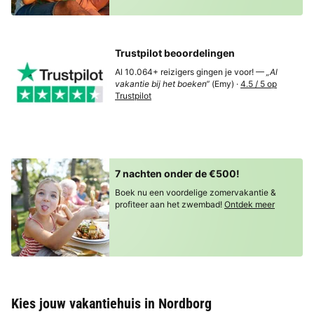
Trustpilot beoordelingen
Al 10.064+ reizigers gingen je voor! —
„Al
vakantie bij het boeken“
(Emy) ·
4.5 / 5 op
Trustpilot
7 nachten onder de €500!
Boek nu een voordelige zomervakantie &
profiteer aan het zwembad!
Ontdek meer
Kies jouw vakantiehuis in Nordborg