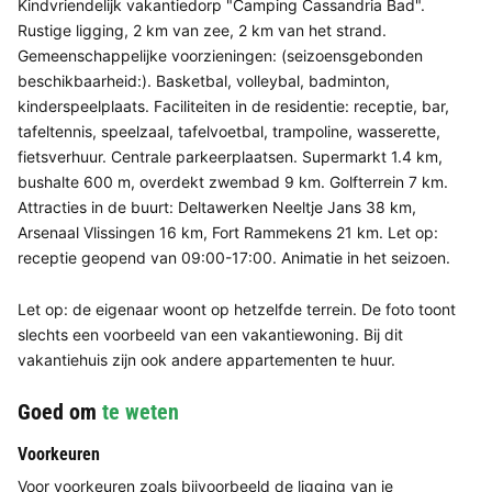
Kindvriendelijk vakantiedorp "Camping Cassandria Bad".
Rustige ligging, 2 km van zee, 2 km van het strand.
Gemeenschappelijke voorzieningen: (seizoensgebonden
beschikbaarheid:). Basketbal, volleybal, badminton,
kinderspeelplaats. Faciliteiten in de residentie: receptie, bar,
tafeltennis, speelzaal, tafelvoetbal, trampoline, wasserette,
fietsverhuur. Centrale parkeerplaatsen. Supermarkt 1.4 km,
bushalte 600 m, overdekt zwembad 9 km. Golfterrein 7 km.
Attracties in de buurt: Deltawerken Neeltje Jans 38 km,
Arsenaal Vlissingen 16 km, Fort Rammekens 21 km. Let op:
receptie geopend van 09:00-17:00. Animatie in het seizoen.
Let op: de eigenaar woont op hetzelfde terrein. De foto toont
slechts een voorbeeld van een vakantiewoning. Bij dit
vakantiehuis zijn ook andere appartementen te huur.
Goed om
te weten
Voorkeuren
Voor voorkeuren zoals bijvoorbeeld de ligging van je