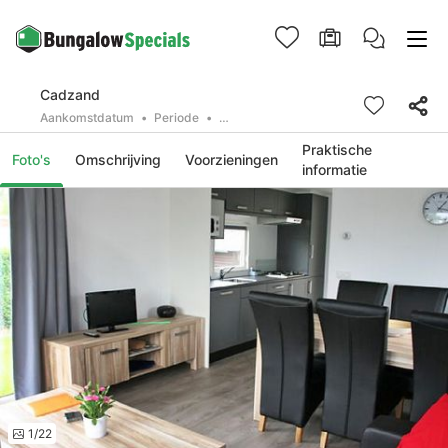
Cadzand
Aankomstdatum
Periode
2 personen, 0 huisdier
Praktische
Foto's
Omschrijving
Voorzieningen
informatie
1/22