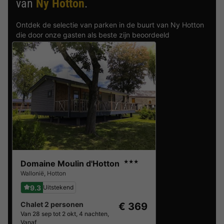
van
Ny Hotton
.
Ontdek de selectie van parken in de buurt van Ny Hotton
die door onze gasten als beste zijn beoordeeld
Domaine Moulin d'Hotton
★★★
Wallonië
,
Hotton
9.3
Uitstekend
Chalet 2 personen
€ 369
Van 28 sep tot 2 okt, 4 nachten,
Vanaf