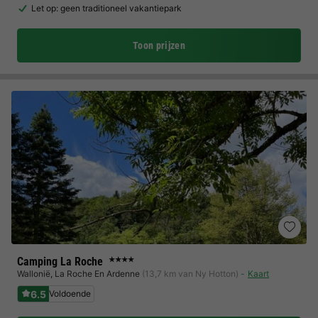
Let op: geen traditioneel vakantiepark
Toon prijzen
Camping La Roche
★★★★
Wallonië
,
La Roche En Ardenne
(13,7 km van Ny Hotton)
Kaart
6.5
Voldoende