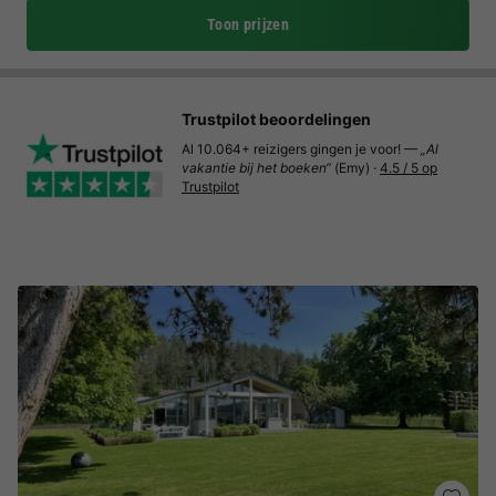
Toon prijzen
Trustpilot beoordelingen
Al 10.064+ reizigers gingen je voor! —
„Al
vakantie bij het boeken“
(Emy) ·
4.5 / 5 op
Trustpilot