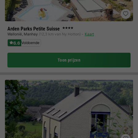
Arden Parks Petite Suisse
★★★★
Wallonië
,
Manhay
(12,3 km van Ny Hotton)
Kaart
6.6
Voldoende
Toon prijzen