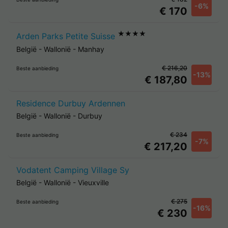
-6%
€ 170
★★★★
Arden Parks Petite Suisse
België
-
Wallonië
-
Manhay
€ 216,20
Beste aanbieding
-13%
€ 187,80
Residence Durbuy Ardennen
België
-
Wallonië
-
Durbuy
€ 234
Beste aanbieding
-7%
€ 217,20
Vodatent Camping Village Sy
België
-
Wallonië
-
Vieuxville
€ 275
Beste aanbieding
-16%
€ 230