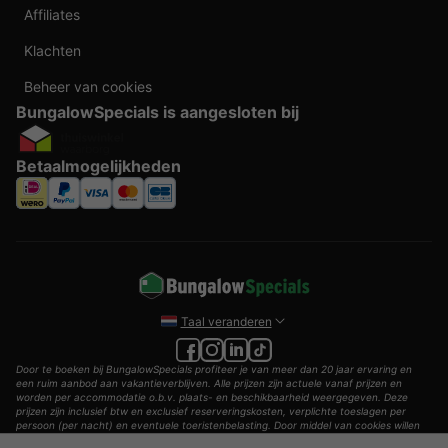
Affiliates
Klachten
Beheer van cookies
BungalowSpecials is aangesloten bij
Betaalmogelijkheden
Taal veranderen
Door te boeken bij BungalowSpecials profiteer je van meer dan 20 jaar ervaring en
een ruim aanbod aan vakantieverblijven. Alle prijzen zijn actuele vanaf prijzen en
worden per accommodatie o.b.v. plaats- en beschikbaarheid weergegeven. Deze
prijzen zijn inclusief btw en exclusief reserveringskosten, verplichte toeslagen per
persoon (per nacht) en eventuele toeristenbelasting. Door middel van cookies willen
wij je zo goed mogelijk van dienst zijn.