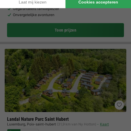
Deluxe natuurerlebnis
Gegarandeerd familieplezier
Onvergetelijke avonturen
Toon prijzen
Landal Nature Parc Saint Hubert
Luxemburg
,
Poix-saint-hubert
(31,9 km van Ny Hotton)
Kaart