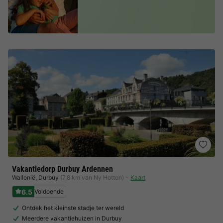
Vakantiedorp Durbuy Ardennen
Wallonië
,
Durbuy
(7,8 km van Ny Hotton)
Kaart
6.5
Voldoende
Ontdek het kleinste stadje ter wereld
Meerdere vakantiehuizen in Durbuy