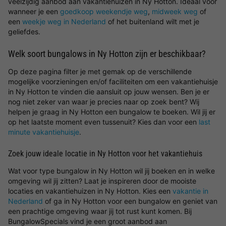
veelzijdig aanbod aan vakantiehuizen in Ny Hotton. Ideaal voor
wanneer je een
goedkoop weekendje weg
,
midweek weg
of
een
weekje weg in Nederland
of het buitenland wilt met je
geliefdes.
Welk soort bungalows in Ny Hotton zijn er beschikbaar?
Op deze pagina filter je met gemak op de verschillende
mogelijke voorzieningen en/of faciliteiten om een vakantiehuisje
in Ny Hotton te vinden die aansluit op jouw wensen. Ben je er
nog niet zeker van waar je precies naar op zoek bent? Wij
helpen je graag in Ny Hotton een bungalow te boeken. Wil jij er
op het laatste moment even tussenuit? Kies dan voor een
last
minute vakantiehuisje
.
Zoek jouw ideale locatie in Ny Hotton voor het vakantiehuis
Wat voor type bungalow in Ny Hotton wil jij boeken en in welke
omgeving wil jij zitten? Laat je inspireren door de mooiste
locaties en vakantiehuizen in Ny Hotton. Kies een
vakantie in
Nederland
of ga in Ny Hotton voor een bungalow en geniet van
een prachtige omgeving waar jij tot rust kunt komen. Bij
BungalowSpecials vind je een groot aanbod aan