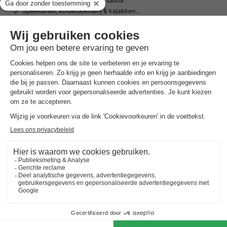
Verwarmd binnenzwembad & sauna
Speeltuinen, kinderboerderij & kajakken…
Toon prijzen
Camping Liefrange
Luxemburg
,
Liefrange
(50 km van Ny Hotton)
Kaart
7.8
Goed