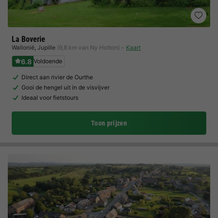
La Boverie
Wallonië
,
Jupille
(9,8 km van Ny Hotton)
Kaart
6.8
Voldoende
Direct aan rivier de Ourthe
Gooi de hengel uit in de visvijver
Ideaal voor fietstours
Toon prijzen